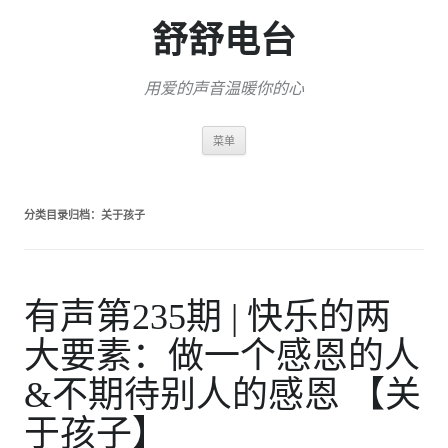
舒舒电台
用爱的声音温暖你的心
跳
菜单
至
正
文
分类目录归档：
关于孩子
有声第235期 | 快乐的两
大要素：做一个感恩的人
&不期待别人的感恩 【关
于孩子】