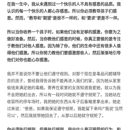
在我一生中，我从未遇到过一个快乐的人不具有感恩的品质。我
认识的每一个快乐的人都心存感恩。所以你必须教导孩子们感
恩。然而，“教导和”期望“是很不一样的，和“要求”更是不一样。
所以当你收养一个孩子时，如果他们没有足够的感激，你要为之
做好准备。然后，当你教他们感恩的时候，你真正要做的是专注
于教他们对他人感恩。因为除了你，他们的生命中还有很多人值
得他们感激。所以你努力教他们要感激那些人，然后渐渐地引导
他们对你也能心存感激。
我并不是说你不要让他们遵守规则。对那个现在是毒品问题辅导
员的孩子，曾经我得告诉她不能再进入我们的家，因为她从家里
偷钱来满足她的毒瘾。寄养在家里的女孩知道我爱她，就以为我
不会把她赶出去，所以有一段时间她就不遵守规矩了。当她站在
收容所的停车场时，我把她的东西从车子后备箱里拿出来，她走
过来说：“爸爸，如果我保证遵守规矩，我能留下来吗?”我说”当然
可以”，然后我就带她回去了，从那以后她就守规矩了。
你必须执行规则。但是执行规则、指出什么是可接受的行为，和