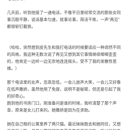
几天前，听到他接了一通电话，不像平日里经常交流的那些女同
事沉稳平静，说话基本匀速，就事论事，简洁干练，一声“再见”
都很斩钉截铁。
（哈哈，突然想到皮先生和我打电话的时候要适应一种迥然不同
的风格，我这种无数次说了再见又想到其它事情继续唧唧歪歪
的，他肯定一边听一边无奈地连连摇头，受不了我的发散性思
维。）
那个电话里的女声，忽高忽低，一会儿放声大笑，一会儿又好像
在低声撒娇，虽然他用了免提，说明不是秘密，但还是引起了我
的好奇心。
跑到他的书房门口，刚准备问是谁的时候，我听清楚了那个声
音，原来是女儿打来的。她撒娇是因为在求助。
她在自己租的公寓里养了两只猫。最近妹妹跑去和她同住，又想