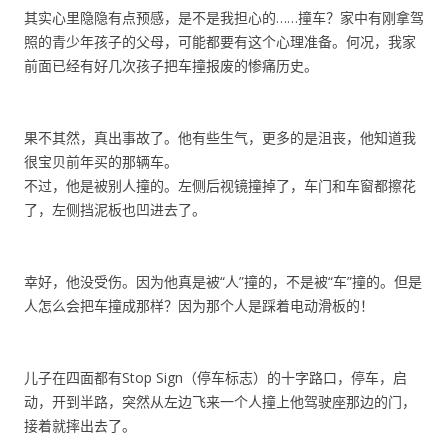
其实心里隐隐有点预感，是不是我担心的……撞车？家中有刚拿驾
照的青少年孩子的父母，可能都要有这个心理准备。何况，我家
前面已经有好几次孩子把车撞报废的惨痛历史。
果不其然，真出事故了。他有些生气，更多的是沮丧，他知道我
很宝贝前年买的那辆车。
不过，他是被别人撞的。左侧后视镜撞掉了，车门和车窗都擦花
了，左侧挡泥板也凹进去了。
幸好，他没受伤。因为他真是被“人”撞的，不是被“车”撞的。但是
人怎么会把车撞成那样？因为那个人是踩着电动滑板的！
儿子在四面都有Stop Sign（停车标志）的十字路口，停车，启
动，开到半路，突然从左边飞来一个人撞上他驾驶座那边的门，
接着就摔出去了。