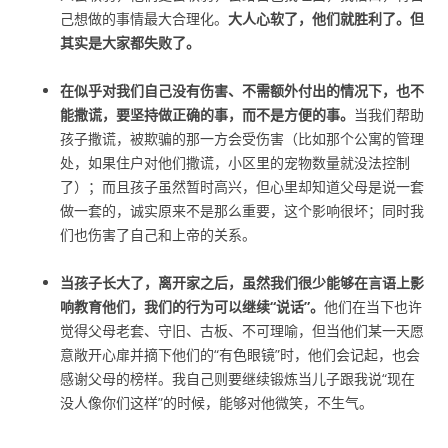
己想做的事情最大合理化。
大人心软了，他们就胜利了。但
其实是大家都失败了。
在似乎对我们自己没有伤害、不需额外付出的情况下，也不
能撒谎，要坚持做正确的事，而不是方便的事。
当我们帮助
孩子撒谎，被欺骗的那一方会受伤害（比如那个公寓的管理
处，如果住户对他们撒谎，小区里的宠物数量就没法控制
了）；而且孩子虽然暂时高兴，但心里却知道父母是说一套
做一套的，诚实原来不是那么重要，这个影响很坏；同时我
们也伤害了自己和上帝的关系。
当孩子长大了，离开家之后，虽然我们很少能够在言语上影
响教育他们，我们的行为可以继续
“
说话
”
。
他们在当下也许
觉得父母老套、守旧、古板、不可理喻，但当他们某一天愿
意敞开心扉并摘下他们的“有色眼镜”时，他们会记起，也会
感谢父母的榜样。我自己则要继续锻炼当儿子跟我说“现在
没人像你们这样”的时候，能够对他微笑，不生气。