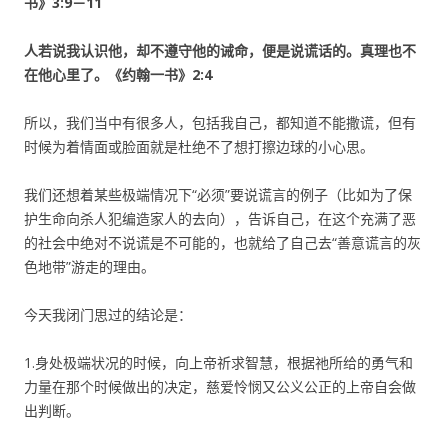
书》3:9－11
人若说我认识他，却不遵守他的诫命，便是说谎话的。真理也不
在他心里了。《约翰一书》2:4
所以，我们当中有很多人，包括我自己，都知道不能撒谎，但有
时候为着情面或脸面就是杜绝不了想打擦边球的小心思。
我们还想着某些极端情况下“必须”要说谎言的例子（比如为了保
护生命向杀人犯编造家人的去向），告诉自己，在这个充满了恶
的社会中绝对不说谎是不可能的，也就给了自己去“善意谎言的灰
色地带”游走的理由。
今天我闭门思过的结论是：
1.身处极端状况的时候，向上帝祈求智慧，根据祂所给的勇气和
力量在那个时候做出的决定，慈爱怜悯又公义公正的上帝自会做
出判断。