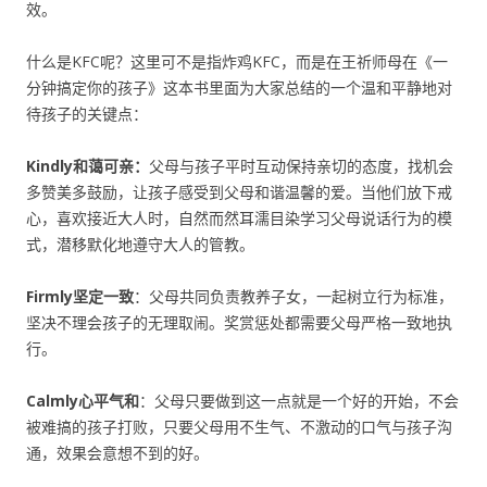
效。
什么是KFC呢？这里可不是指炸鸡KFC，而是在王祈师母在《一
分钟搞定你的孩子》这本书里面为大家总结的一个温和平静地对
待孩子的关键点：
Kindly和蔼可亲
：
父母与孩子平时互动保持亲切的态度，找机会
多赞美多鼓励，让孩子感受到父母和谐温馨的爱。当他们放下戒
心，喜欢接近大人时，自然而然耳濡目染学习父母说话行为的模
式，潜移默化地遵守大人的管教。
Firmly坚定一致
：父母共同负责教养子女，一起树立行为标准，
坚决不理会孩子的无理取闹。奖赏惩处都需要父母严格一致地执
行。
Calmly心平气和
：父母只要做到这一点就是一个好的开始，不会
被难搞的孩子打败，只要父母用不生气、不激动的口气与孩子沟
通，效果会意想不到的好。