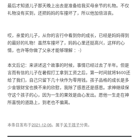
最后才知道儿子那天晚上出去是准备给我买母亲节的礼物。不仅
礼物没有买到，还把妈妈的车撞坏了，所以他加倍沮丧。
哎，亲爱的儿子，从你的言行中看到你的成长，已经是妈妈得到
的最好的礼物！虽然车撞坏了，妈妈心里还挺高兴，这样的心
情，也许等你做了父亲才能够理解 ：-）
本文后记：来讲述这个故事的时候，事情已经过去了半年。但是
言而有信的儿子在暑假打工拿到工资之后，第一时间就将$600还
给了我们，自己只留下几十块作为零用钱。孩子品格的成长是多
少金银财宝也换不来的欣慰，我除了感恩还是感恩。求神继续保
守这个孩子的心，因为一生的果效是由心发出。愿他一生走在神
所喜悦的道路上，到老也不偏离。
本条目发布于
2021-12-06
。属于
关于孩子
分类。