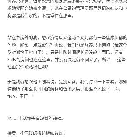
再养只小狗。但是公寓的规定是最多能养两只动物，所以她就央
求她爹配合她撒个谎，让她在公寓的管理员那里登记说妹妹和小
狗都是我们家的，不是常住在那里。
站在书房外的我，想起疫情以来这两个女儿都有一些焦虑抑郁的
问题，能帮一点就帮吧？再说，我们也是想养只小狗的（我这个
反对派终于松口了），只是排队时间很长还没轮上而已，还有
Sally的房间也还在这里，并没有决定就不回来了，所以……这些
理由兴许能站得住脚？
于是我就想跟他比划着说，先别回答，我们讨论一下看看。哪知
道他听了那么长时间的解释和请求之后，很温柔地说了一声：
“No，不行。”
呃……电话那头有短暂的静默。
接着，不气馁的撒娇继续轰炸：