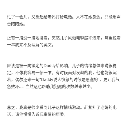
忙了一会儿，又想起给老妈打给电话。人不在她身边，只能用声
音陪陪她。
正有一搭没一搭地聊着，突然儿子风驰电掣般冲进来，嘴里说着
一串我来不及理解的英文。
应该是被一向镇定的Daddy给影响，儿子的情绪总体来说很稳
定，不像我容易一惊一乍。有时候面对发飙的我，他也能很沉
着，偶尔还来一句“Daddy说人愤怒的时候是愚蠢的”，更让我气
急败坏……当然这也帮助我犯蠢的次数越来越少。
总之，我真是很少看到儿子这样情绪激动。赶紧挂了老妈的电
话，请他慢慢告诉我事情的原委。