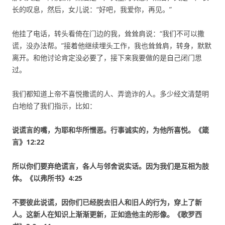
长的叹息，然后，女儿说：“好吧，我爱你，再见。”
他挂了电话，转头看倚在门边的我，耸耸肩说：“我们不可以撒
谎，没办法帮。”接着他继续埋头工作，我也耸耸肩，转身，默默
离开。和他讨论肯定没必要了，接下来我要做的是自己闭门思
过。
我们都知道上帝不喜悦撒谎的人、弄诡诈的人。多少经文清楚明
白地给了我们指示，比如：
说谎言的嘴，为耶和华所憎恶。行事诚实的，为他所喜悦。《箴
言》12:22
所以你们要弃绝谎言，各人与邻舍说实话。因为我们是互相为肢
体。《以弗所书》4:25
不要彼此说谎，因你们已经脱去旧人和旧人的行为，穿上了新
人。这新人在知识上渐渐更新，正如造他主的形像。《歌罗西