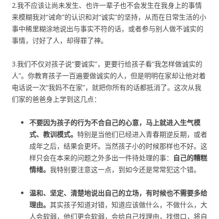
2.我不应该让尚未发生、也许一辈子也不会发生在我身上的事情
来模糊我对“诫命”的认识和对“诚实”的坚持，从而在日常生活的小
事中稀里糊涂地说出与事实不符的话，或者参与别人做不诚实的
事情，讨好了人，却得罪了神。
3.我们不仅对孩子说“要诚实”，更要行给孩子看“我怎样做诚实的
人”。你教育孩子一百遍要做诚实的人，但是明明在家却让他对着
电话说一次“我妈不在家”，就把你所有的话都抵消了。这次从我
们家的爸爸身上学到这几点：
不要因为孩子的行为不合自己的心意，马上就进入生气模
式、教训模式。
特别是当他们已经进入青春期逆反期，或者
成年之后，结果会更坏。当然孩子小的时候那样也不好。这
样只会在本来的问题之外多出一件待处理的事：
自己的糟糕
情绪。
我特别要注意这一点，到如今还是常常犯这个错。
温和、坚定、清楚地说出自己的立场，有时候也不需要多给
理由。
其实孩子知道对错，知道应该做什么，不做什么，大
人会软弱，他们更会软弱，会给自己找理由，找借口，将自