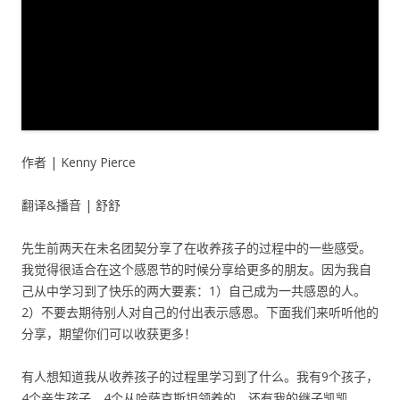
作者 | Kenny Pierce
翻译&播音 | 舒舒
先生前两天在未名团契分享了在收养孩子的过程中的一些感受。
我觉得很适合在这个感恩节的时候分享给更多的朋友。因为我自
己从中学习到了快乐的两大要素：1）自己成为一共感恩的人。
2）不要去期待别人对自己的付出表示感恩。下面我们来听听他的
分享，期望你们可以收获更多！
有人想知道我从收养孩子的过程里学习到了什么。我有9个孩子，
4个亲生孩子，4个从哈萨克斯坦领养的，还有我的继子凯凯。