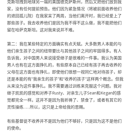
克斯坦拽到地球另一端的美国德克萨斯州，然后又把他们放到我
家，没有任何提前预告。他们因为紧急情况（将被前面收养他们
的退回孤儿院）在我家呆了两周，当他们离开时，我已经爱上了
那些孩子。我去收养他们是因为我不得不这么做，我不能把他们
留在哈萨克斯坦。这对我来说并不难。
第二：我在某些特定的方面确实有点天赋。大多数男人本能的与
他们亲生孩子之间的纽带要比与其他孩子之间的牢固得多。有人
告诉我，对中国男人来说接受继子是很难的一件事。我认为美国
男人也有在这方面挣扎的，有些原本自己已经有孩子再去收养的
父母在这方面也有挣扎，即使他们很想一视同仁地对待孩子，却
还是本能的有“我亲生的孩子”和“收养的孩子”这样两个概念。但我
从来没为这件事挣扎。我不需要通过训练来克服这个问题。我对
继子凯凯的感觉和对养子Rusty、对亲生儿子Sean和Kegan的感
觉都完全一样。这并不是因为我祈祷了、禁食了，或者有其它的
灵性操练……所以，这只是上帝给我的恩赐。
有些基督徒不收养并不是因为他们不够好，只是因为这不是他们
的使命。