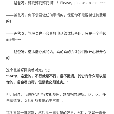
——爸爸呀，拜托拜托拜托啊！！Please，please，please~~~
——爸爸呀，你不需要做任何事情的，保证你不需要付任何费用
的！
——爸爸呀，管理员也不会真打电话给你核查的，只是一个手续
而已呀~~
——爸爸呀，这事能办成的话，真的真的会让我们很开心很开心
的……
这个爸爸呀微笑着听完，说：
“Sorry，亲爱的，不行就是不行，我不撒谎。其它有什么可以帮
你的，我会尽力帮，但是我必须诚实。”
但，同时，我也感到空气立即凝固，尴尬指数超标。这，这，多
伤感情呀，女儿们都要伤心生气啦….
那头又是一阵沉默，然后是一声失望的叹息，然后，又是一声长