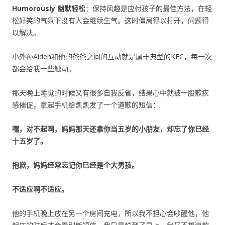
Humorously 幽默轻松
：保持风趣是应付孩子的最佳方法，在轻
松好笑的气氛下没有人会继续生气。这时僵局得以打开，问题得
以解决。
小外孙Aiden和他的爸爸之间的互动就是属于典型的KFC，每一次
都会给我一些触动。
那天晚上睡觉的时候又有很多自我反省，结果心中就被一股歉疚
感催促，拿起手机给凯凯发了一个道歉的短信：
嘿，对不起啊，妈妈那天还拿你当五岁的小朋友，却忘了你已经
十五岁了。
抱歉，妈妈经常忘记你已经是个大男孩。
不适应啊不适应。
他的手机晚上放在另一个房间充电，所以我不担心会吵醒他，他