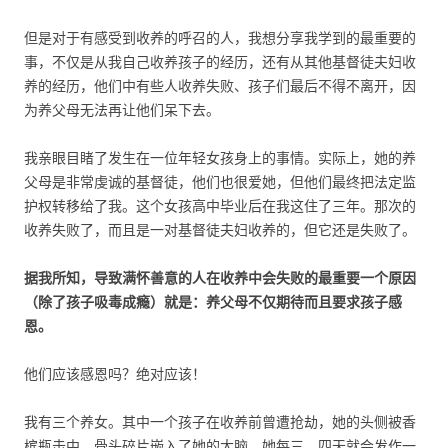
但是对于有感受到收养的呼召的人，我想分享我学到的最重要的
事，不仅是从我自己收养孩子的经历，还有从其他基督徒夫妇收
养的经历，他们中有些人收养失败、孩子们最后不得不离开，因
为养父母无法再让他们呆下去。
我亲眼目睹了发生在一位年轻女孩身上的事情。实际上，她的养
父母是非常虔诚的基督徒，他们也很爱她，但他们最终把法定监
护权转移给了我。这个女孩高中毕业后在我这住了三年。那次的
收养失败了，而且是一对基督徒夫妇收养的，但它还是失败了。
据我所知，导致满怀善意的人在收养中会失败的最重要一个原因
（除了孩子吸毒成瘾）就是：养父母不仅期待而且要求孩子感
恩。
他们应该感恩吗？绝对应该！
我有三个养女。其中一个孩子在收养前曾遭抢劫，她的头侧被香
槟瓶击中，骨头碎片嵌入了她的大脑，她每三、四天就会发作一