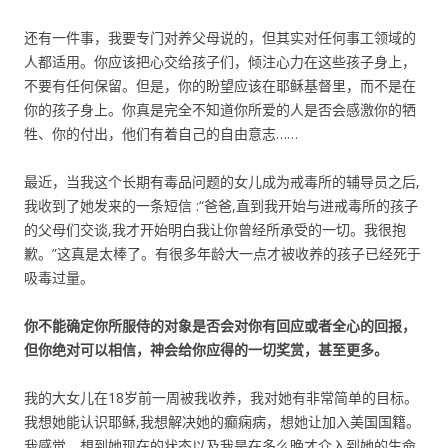
还有一件事，我要专门对养父母说的，但其实对任何事工领域的
人都适用。你应该把心交给孩子们，倾注心力在这些孩子身上，
不要有任何保留。但是，你的盼望应该在耶稣基督里，而不是在
你的孩子身上。你真是完全不知道你所爱的人是否会感激你的牺
牲、你的付出，他们有着自己的自由意志……
最近，当我这个长期有毒品问题的女儿成为戒毒所的辅导员之后,
我收到了她发来的一条短信 :“爸爸,直到我开始与进戒毒所的孩子
的父母们交谈,我才开始明白我让你曾经所承受的一切。我很抱
歉。”这真是太棒了。有很多年龄大一点才被收养的孩子已经死于
吸毒过量。
你不能确定你所服侍的对象是否会对你有回应或者全心的回报，
但你绝对可以相信，神会给你应得的一切奖赏，甚至更多。
我的大女儿在18岁前一周被我收养，我对她有非常简单的目标。
我想她能认识耶稣,我想解决她的癫痫病，想她让加入美国国籍。
我感觉，想到她现在的状态以及我是在多么晚才介入到她的生命