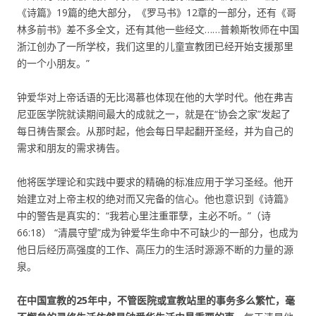
《诗篇》19篇的绝大部分，《罗马书》12章的一部分，还有《哥
林多前书》差不多全文，还有其他一些经文……普赖斯牧师在中国
浙江创办了一所学校，我们这里的儿童宣教团已经开始支援那里
的一个小朋友。”
钟爱华对上帝话语的无比渴慕也体现在他的大学时代。他在弗吉
尼亚医学院就读期间最大的成就之一，就是在“协会之家”发起了
每日祷告聚会。从那时起，他会每日早起翻开圣经，并为自己的
需求和朋友的需求祷告。
他将医学理论和实践中要求的精确的标准应用于学习圣经。他开
始建立对上帝主权的绝对而又完备的信心。他也意识到《诗篇》
中的警告是真实的：“我若心里注重罪孽，主必不听。”（诗
66:18） “清晨守望”成为钟爱华生命中不可缺少的一部分，也成为
他日后经历高强度的工作、高压力的生活时源源不断的力量的源
泉。
在中国宣教的25年中，不管医院或宣教站里的事务多么繁忙，毫