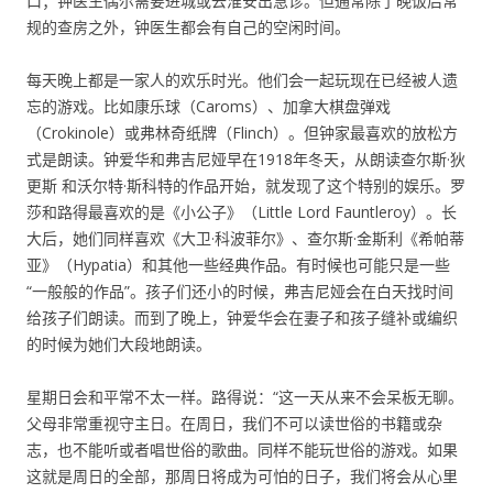
口；钟医生偶尔需要进城或去淮安出急诊。但通常除了晚饭后常
规的查房之外，钟医生都会有自己的空闲时间。
每天晚上都是一家人的欢乐时光。他们会一起玩现在已经被人遗
忘的游戏。比如康乐球（Caroms）、加拿大棋盘弹戏
（Crokinole）或弗林奇纸牌（Flinch）。但钟家最喜欢的放松方
式是朗读。钟爱华和弗吉尼娅早在1918年冬天，从朗读查尔斯·狄
更斯 和沃尔特·斯科特的作品开始，就发现了这个特别的娱乐。罗
莎和路得最喜欢的是《小公子》（Little Lord Fauntleroy）。长
大后，她们同样喜欢《大卫·科波菲尔》、查尔斯·金斯利《希帕蒂
亚》（Hypatia）和其他一些经典作品。有时候也可能只是一些
“一般般的作品”。孩子们还小的时候，弗吉尼娅会在白天找时间
给孩子们朗读。而到了晚上，钟爱华会在妻子和孩子缝补或编织
的时候为她们大段地朗读。
星期日会和平常不太一样。路得说：“这一天从来不会呆板无聊。
父母非常重视守主日。在周日，我们不可以读世俗的书籍或杂
志，也不能听或者唱世俗的歌曲。同样不能玩世俗的游戏。如果
这就是周日的全部，那周日将成为可怕的日子，我们将会从心里