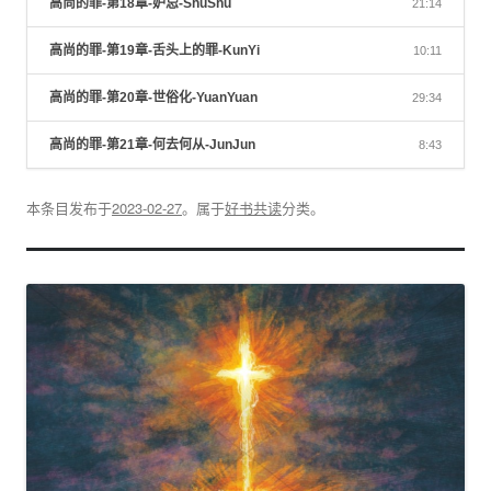
高尚的罪-第18章-妒忌-ShuShu
21:14
高尚的罪-第19章-舌头上的罪-KunYi
10:11
高尚的罪-第20章-世俗化-YuanYuan
29:34
高尚的罪-第21章-何去何从-JunJun
8:43
本条目发布于
2023-02-27
。属于
好书共读
分类。