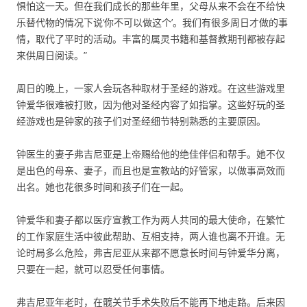
惧怕这一天。但在我们成长的那些年里，父母从来不会在不给快
乐替代物的情况下说‘你不可以做这个’。我们有很多周日才做的事
情，取代了平时的活动。丰富的属灵书籍和基督教期刊都被存起
来供周日阅读。”
周日的晚上，一家人会玩各种取材于圣经的游戏。在这些游戏里
钟爱华很难被打败，因为他对圣经内容了如指掌。这些好玩的圣
经游戏也是钟家的孩子们对圣经细节特别熟悉的主要原因。
钟医生的妻子弗吉尼亚是上帝赐给他的绝佳伴侣和帮手。她不仅
是出色的母亲、妻子，而且也是宣教站的好管家，以做事高效而
出名。她也花很多时间和孩子们在一起。
钟爱华和妻子都以医疗宣教工作为两人共同的最大使命，在繁忙
的工作家庭生活中彼此帮助、互相支持，两人谁也离不开谁。无
论时局多么危险，弗吉尼亚从来都不愿意长时间与钟爱华分离，
只要在一起，就可以忍受任何事情。
弗吉尼亚年老时，在髋关节手术失败后不能再下地走路。后来因