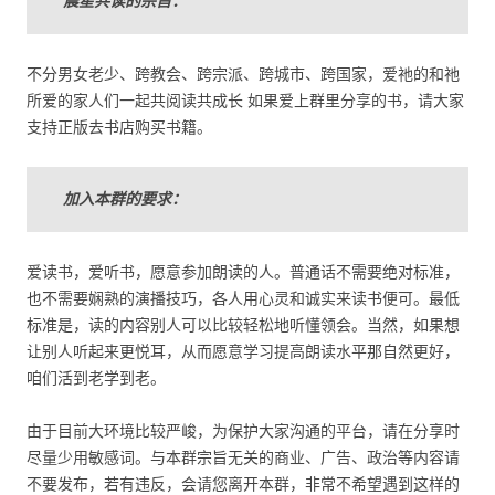
晨星共读的宗旨：
不分男女老少、跨教会、跨宗派、跨城市、跨国家，爱祂的和祂
所爱的家人们一起共阅读共成长 如果爱上群里分享的书，请大家
支持正版去书店购买书籍。
加入本群的要求：
爱读书，爱听书，愿意参加朗读的人。普通话不需要绝对标准，
也不需要娴熟的演播技巧，各人用心灵和诚实来读书便可。最低
标准是，读的内容别人可以比较轻松地听懂领会。当然，如果想
让别人听起来更悦耳，从而愿意学习提高朗读水平那自然更好，
咱们活到老学到老。
由于目前大环境比较严峻，为保护大家沟通的平台，请在分享时
尽量少用敏感词。与本群宗旨无关的商业、广告、政治等内容请
不要发布，若有违反，会请您离开本群，非常不希望遇到这样的