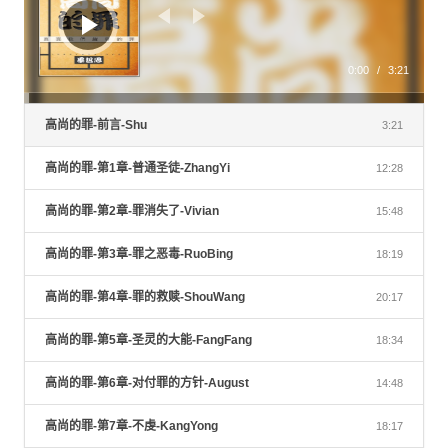
放
器
0:00
/
3:21
高尚的罪-前言-Shu
3:21
高尚的罪-第1章-普通圣徒-ZhangYi
12:28
高尚的罪-第2章-罪消失了-Vivian
15:48
高尚的罪-第3章-罪之恶毒-RuoBing
18:19
高尚的罪-第4章-罪的救赎-ShouWang
20:17
高尚的罪-第5章-圣灵的大能-FangFang
18:34
高尚的罪-第6章-对付罪的方针-August
14:48
高尚的罪-第7章-不虔-KangYong
18:17