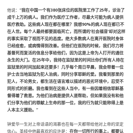
他说：
“我在中国一个有
380张床位的医院里工作了25年，诊治了
成千上万的病人。我们作为医疗工作者，尽最大可能为病人提供
医疗救助。这些病人现在都在哪里？我想90%的病人现在都已不
在人世。每个人最终都要面临死亡，而所谓的‘社会福音’却对这样
的事实采取了视而不见的态度。绝大多数病人在离开医院时身体
已经痊愈，或病情得到改善。但他们在医院的时候，我们尽力将
基督死而复活的信息分享给他们，因为这是上帝为人打开的通往
永生的大门。在25年中，我待在监狱里的时间比你们所有人待在
监狱里的时间加起来还要多！几乎每个周日早晨，我会带着一位
护士去当地监狱为犯人治病，同时分享耶稣的爱。我看到那里的
犯人，不论男女，都生活在语言难以描述的恶劣环境中，忍受不
同形式的折磨。我也看到在这些人当中，有一些因着相信耶稣基
督得着了救恩。为他们治病是提供人道帮助，但如果我没有和他
们分享为他们的罪献上生命的那一位，我的行为就只能称得上是
人本主义援助。”
钟爱华一生对上帝话语的渴慕也在每一天都带给他对上帝的坚定
信心。圣经中他最喜欢的应许是：
在你一切所行的事上，都要认