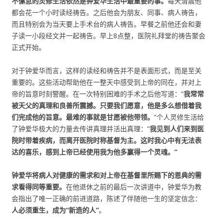
不懈怠的灵修生活依然是钟爱华生活中最重要的事。
每天清晨他
都会花一个小时读经祷告。之后他会为朋友、同事、病人祷告，
而且特别会为当天要上手术台的病人祷告。早餐之前他还会和妻
子读一小段经文并一起祷告。早上8点整，医院礼拜堂的祷告聚会
正式开始。
对于钟爱华而言，这样的读经和祷告并不是表面形式，而是至关
重要的。这些活动帮助他在一整天中感受到上帝的同在，并对上
帝的旨意时刻警醒。在一次特别困难的手术之后他写道：“
我常常
被天父的真理和良善所震撼。只要我们愿意，他是多么想借着我
们完成他的旨意。最难的事就是甘愿被他带领。
”个人灵修生活给
了钟爱华极大的力量去传讲真理并活出真理：“
我见到人们来到医
院时带着疾病，而离开医院时称基督为主。这时我心中有无法表
达的喜乐，感到上帝已经使用我为他多赢得一个灵魂。”
钟爱华将病人对健康的需求和对上帝在基督里所赐下的恩典的需
求看得同等重要。
在他退休之前的最后一次讲道中，钟爱华为教
会指出了唯一正确的前进道路，陈述了伴随他一生的坚定信念：
人必须重生，成为“新造的人”
。