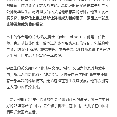
的福音工作改变了无数人的生命。葛培理的岳父就是本书的主人
公钟爱华医生。葛培理认为岳父是他最忠实的导师，他甚至发出
感叹说：
我深信上帝之所以让路得成为我的妻子，原因之一就是
让钟医生成为我的岳父。
本书的作者是约翰•波洛克博士（John Pollock）。他是一位牧
师，也是基督徒作家，曾写过许多本脍炙人口的传记，包括约翰•
牛顿、约翰•卫斯理、戴德生等。本书是葛培理牧师邀请作者在钟
医生离世四年后为他写的一本传记。
钟医生的英文姓“Bell”翻成中文即是“钟”，又因为他及其热爱中
国，所以人们给他取名“钟爱华”。这位美国医学院的高材生还拥
有一身卓越的棒球技艺，无论选择在哪个领域发展，他都会拥有
世人眼中的辉煌未来。
可是，他却在22岁带着新婚的妻子来到江苏的淮安，将一生中最
好的25年献给了中国，五个孩子都出生在中国，大儿子在中国未
满周岁就因病去世。