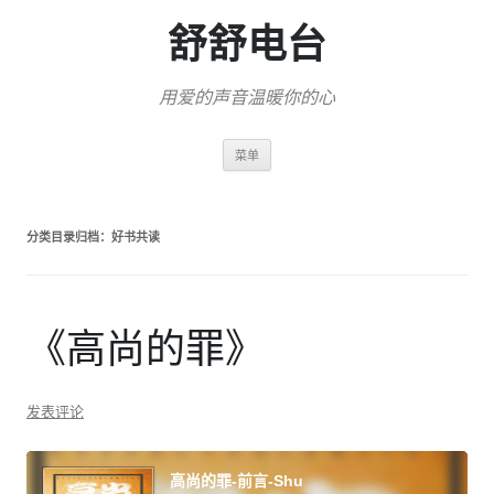
舒舒电台
用爱的声音温暖你的心
跳
菜单
至
正
文
分类目录归档：
好书共读
《高尚的罪》
发表评论
音
频
高尚的罪-前言-Shu
播