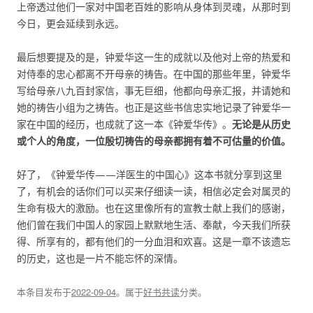
上帝透过他们一家对中国老百姓的影响从身体到灵魂，从那时到
今日，更会延续到永远。
最后想要提及的是，钟爱华这一生的成就以及他对上帝的热爱和
对侍奉的忠心都离不开母亲的祷告。在中国的那些年里，钟爱华
写给母亲八九百封家信，事无巨细，他都向母亲汇报，并请她和
她的祷告小组为之祷告。也正是这些书信忠实地记录了钟爱华一
家在中国的经历，也成就了这一本《钟爱华传》。
无论是从历史
或个人的角度，一位殷切祷告的母亲都拥有着不可估量的价值。
好了，《钟爱华传——洋医生的中国心》这本书就分享到这里
了，有机会的话你们可以买来仔细读一读，相信必定会对属灵的
生命有极大的激励。也在这里像所有的宣教士献上我们的感谢，
他们曾在我们中国人的家园上默默地生活、奉献，今天我们所获
得、所享有的，都有他们的一分血泪和欢喜。这是一章不该遗忘
的历史，这也是一片不能忘怀的深情。
本条目发布于
2022-09-04
。属于
好书共读
分类。