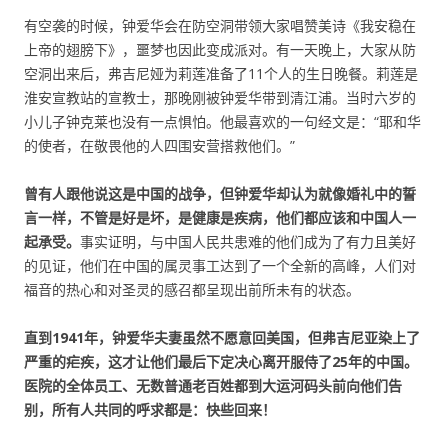
有空袭的时候，钟爱华会在防空洞带领大家唱赞美诗《我安稳在
上帝的翅膀下》，噩梦也因此变成派对。有一天晚上，大家从防
空洞出来后，弗吉尼娅为莉莲准备了11个人的生日晚餐。莉莲是
淮安宣教站的宣教士，那晚刚被钟爱华带到清江浦。当时六岁的
小儿子钟克莱也没有一点惧怕。他最喜欢的一句经文是：“耶和华
的使者，在敬畏他的人四围安营搭救他们。”
曾有人跟他说这是中国的战争，但钟爱华却认为就像婚礼中的誓
言一样，不管是好是坏，是健康是疾病，他们都应该和中国人一
起承受。
事实证明，与中国人民共患难的他们成为了有力且美好
的见证，他们在中国的属灵事工达到了一个全新的高峰，人们对
福音的热心和对圣灵的感召都呈现出前所未有的状态。
直到
1941年，钟爱华夫妻虽然不愿意回美国，但弗吉尼亚染上了
严重的疟疾，这才让他们最后下定决心离开服侍了25年的中国。
医院的全体员工、无数普通老百姓都到大运河码头前向他们告
别，所有人共同的呼求都是：快些回来！