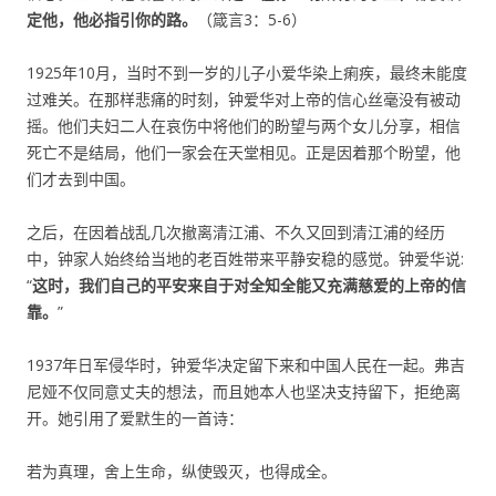
定他，他必指引你的路。
（箴言3：5-6）
1925年10月，当时不到一岁的儿子小爱华染上痢疾，最终未能度
过难关。在那样悲痛的时刻，钟爱华对上帝的信心丝毫没有被动
摇。他们夫妇二人在哀伤中将他们的盼望与两个女儿分享，相信
死亡不是结局，他们一家会在天堂相见。正是因着那个盼望，他
们才去到中国。
之后，在因着战乱几次撤离清江浦、不久又回到清江浦的经历
中，钟家人始终给当地的老百姓带来平静安稳的感觉。钟爱华说:
“
这时，我们自己的平安来自于对全知全能又充满慈爱的上帝的信
靠。
”
1937年日军侵华时，钟爱华决定留下来和中国人民在一起。弗吉
尼娅不仅同意丈夫的想法，而且她本人也坚决支持留下，拒绝离
开。她引用了爱默生的一首诗：
若为真理，舍上生命，纵使毁灭，也得成全。