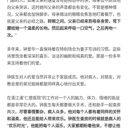
门廊的人。如果父亲的速度没有她预想中的快，母亲会不耐烦地
向父亲哭诉，这时她叫父亲的声音都会有变化。不管是哪种情
况，父亲都会加快脚步。母亲暗淡的眼睛会焦急地盯着餐厅，也
就是父亲的必经之路。
转眼之间，父亲已经来到母亲身旁，弯下
腰给她一个温柔的长吻。然后起来呼吸一口空气，之后再吻一
次。
”
多年来，钟爱华一直保持着在特别场合为妻子写诗的习惯。这些
诗里饱含着深深的喜乐、淡淡的幽默和纯真的爱。那是一份多年
来支持着他们的爱。
钟医生对人的爱当然并非止于家庭成员。他对病人，对朋友，对
教会里的弟兄姐妹都是同样真心地付出关爱。
在清江浦“仁慈医院”的工作对一个人的脑力、体力、情绪的挑战
都是非常巨大的。钟医生每天都要做大手术，还和助手一起查房
两次。
尽管事情繁杂，病人众多，他对每个人都有着同样的关怀
和温柔，他还总能给人带来欢乐。钟医生查房的时候就是病人的
“欢乐时光”，他能把每个人逗乐，大家都期盼着他来，不想让他