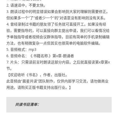
2. 语速适中，不要太快。
3. 朗读过程中的明显错误如果会影响到大家的理解则需要修正。
但如果多一个“了”或者少一个”的”对语意没有影响则没有关系。
4. 曾经录制过书籍的朋友领了任务就可直接开工。如果没有经
验，需要指导的，可以直接向群主提出申请，我们可以看情况给
予单独指导或者视频会议群体指导。目前有简单的手机录制编辑
方法，也有稍微复杂一点但其实也很简单的电脑软件编辑。
5. 音频格式：mp3
6. 音频命名：《.书籍名称.》第x章-朗诵者
7. 片头：只需读前言时朗读这部分内容。之后就直接读第x章第x
节。
【欢迎收听《书名》，作者，出版社。
此音频由“晨星共读”团队制作，仅供内部学习交流，请勿做商业
用途。请购买正版书籍支持出版行业。】
共读书目清单：