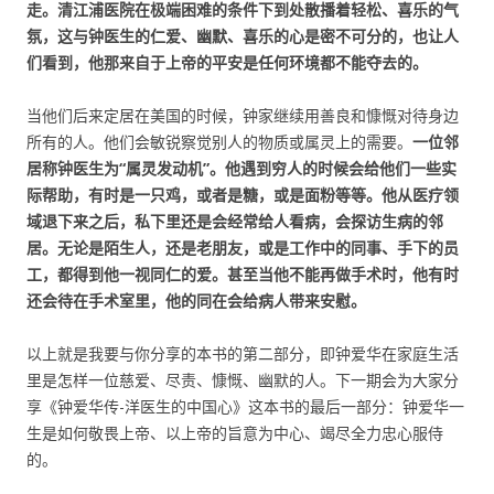
走。清江浦医院在极端困难的条件下到处散播着轻松、喜乐的气
氛，这与钟医生的仁爱、幽默、喜乐的心是密不可分的，也让人
们看到，他那来自于上帝的平安是任何环境都不能夺去的。
当他们后来定居在美国的时候，钟家继续用善良和慷慨对待身边
所有的人。他们会敏锐察觉别人的物质或属灵上的需要。
一位邻
居称钟医生为“属灵发动机”。他遇到穷人的时候会给他们一些实
际帮助，有时是一只鸡，或者是糖，或是面粉等等。他从医疗领
域退下来之后，私下里还是会经常给人看病，会探访生病的邻
居。无论是陌生人，还是老朋友，或是工作中的同事、手下的员
工，都得到他一视同仁的爱。甚至当他不能再做手术时，他有时
还会待在手术室里，他的同在会给病人带来安慰。
以上就是我要与你分享的本书的第二部分，即钟爱华在家庭生活
里是怎样一位慈爱、尽责、慷慨、幽默的人。下一期会为大家分
享《钟爱华传-洋医生的中国心》这本书的最后一部分：钟爱华一
生是如何敬畏上帝、以上帝的旨意为中心、竭尽全力忠心服侍
的。