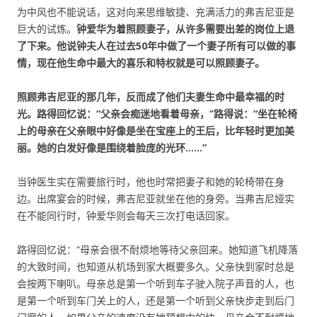
为中风也不能说话，这对向来思维敏捷、充满活力的弗吉尼亚是
巨大的试炼。
钟爱华为着照顾妻子，从许多需要出差的岗位上退
了下来。他说钟夫人在过去
50年中做了一个妻子所有可以做的事
情，现在他生命中最大的喜乐和特权就是可以照顾妻子。
照顾弗吉尼亚的那几年，反而成了他们夫妻生命中最幸福的时
光。路得回忆说：“父亲会痴迷地看着母亲，”路得说：“坐在轮椅
上的母亲在父亲眼中好像是坐在宝座上的王后，比年轻时更加美
丽。她的白发好像是围绕着脸庞的光环
……”
当钟医生实在需要旅行时，他也时常把妻子和她的轮椅带在身
边。出席宴会的时候，弗吉尼亚就坐在他的身旁。当弗吉尼娅实
在不能同行时，钟爱华则会每天三次打电话回家。
路得回忆说：“母亲会很不耐烦地等待父亲回来。她知道飞机降落
的大致时间，也知道从机场到家大概要多久。父亲快到家时总是
会按两下喇叭。母亲总是第一个听到车子驶入院子声音的人，也
是第一个听到车门关上的人，还是第一个听到父亲快步走到后门