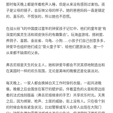
那时每天晚上都是伴着枪声入睡，但是从来没有感到过害怕。孩
子是父母的镜子，会反映父母的样子。她的爸爸妈妈一直是镇定
的、喜乐的、不慌张的，所以她也不恐慌。
在战火纷飞的中国度过童年的钟家孩子记忆中，他们的童年是“有
深度的属灵生活和顽皮快乐的有趣集合”。玩海盗游戏、搭树屋、
养鸽子、喜鹊、金丝雀、乌龟、小狗……小孩子们自己创意多多，
钟爱华也组织他们成立“营火童子军”、给他们建游泳池，是一个
从来都不缺席的父亲。
弗吉尼娅是天生的女主人，她和钟爱华都会不厌其烦地制造出和
在美国时一样的欢乐氛围，无论是美味的晚餐还是化装派对。
每天晚上，一家人都会换掉白天工作时穿的衣服，一起共进晚
餐。晚餐之后会围坐在客厅的壁炉前，伴着蓝色的火苗和旁边挂
着的法式烛刻版画（弗吉尼娅继承的手艺）共享欢乐时光。天黑
之后，因为绑架、枪声、土匪的威胁，街上没有人。只在极个别
的时候会有些紧急状况，比如警察或军人会带人出现在大院门