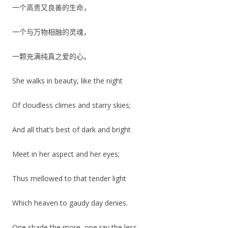
一个高贵又良善的生命，
一个与万物相融的灵魂，
一颗充满纯真之爱的心。
She walks in beauty, like the night
Of cloudless climes and starry skies;
And all that’s best of dark and bright
Meet in her aspect and her eyes;
Thus mellowed to that tender light
Which heaven to gaudy day denies.
One shade the more, one ray the less,