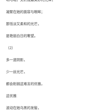
凝聚在她的面容与眼眸；
那恬淡又柔和的光芒，
是艳丽白日的奢望。
（2）
多一道阴影，
少一丝光芒，
都会削弱这难言的优雅，
这优雅
波动在她乌黑的发髻，