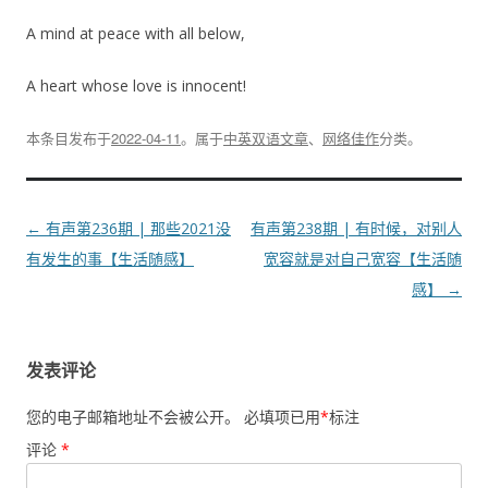
A mind at peace with all below,
A heart whose love is innocent!
本条目发布于
2022-04-11
。属于
中英双语文章
、
网络佳作
分类。
文
←
有声第236期 | 那些2021没
有声第238期 | 有时候，对别人
章
有发生的事【生活随感】
宽容就是对自己宽容【生活随
导
感】
→
航
发表评论
您的电子邮箱地址不会被公开。
必填项已用
*
标注
评论
*