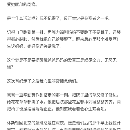
受她腰部的剧痛。
是个什么活动呢？我不记得了，反正肯定是参赛者之一吧。
记得自己跑到第一排，声嘶力竭叫妈妈不要跳了不要跳了，还哭
得撕心裂肺，然后就把自己给哭醒了。醒来后心里那个难受啊！
告诉妈妈，她好像还笑话我了。
这个梦是不是要提醒我爸爸妈妈的爱真正是竭尽全力、无怨无
悔？
这次爸妈走了之后我心里非常惦念他们。
爸爸一直辛勤劳作到临走的那一刻。把院子里的草又修了修边，
给花花草草都浇了水。他把后院那些花盆都排列得整整齐齐，两
把椅子也是摆得端端正正，他知道我看着会心生欢喜吧。
休斯顿回北京的航班总是在深夜，送走他们后的那个早上我拉开
窗帘，看着卧室正对的后院，再看看电脑旁妈妈泡给我的金银花