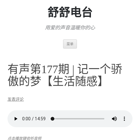
舒舒电台
用爱的声音温暖你的心
跳
菜单
至
正
文
有声第177期 | 记一个骄
傲的梦【生活随感】
发表评论
点击播放键收听音频