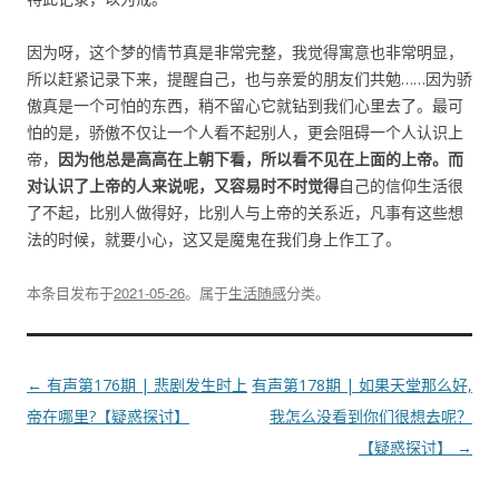
因为呀，这个梦的情节真是非常完整，我觉得寓意也非常明显，
所以赶紧记录下来，提醒自己，也与亲爱的朋友们共勉……因为骄
傲真是一个可怕的东西，稍不留心它就钻到我们心里去了。最可
怕的是，骄傲不仅让一个人看不起别人，更会阻碍一个人认识上
帝，
因为他总是高高在上朝下看，所以看不见在上面的上帝。而
对认识了上帝的人来说呢，又容易时不时觉得
自己的信仰生活很
了不起，比别人做得好，比别人与上帝的关系近，凡事有这些想
法的时候，就要小心，这又是魔鬼在我们身上作工了。
本条目发布于
2021-05-26
。属于
生活随感
分类。
文
←
有声第176期 | 悲剧发生时上
有声第178期 | 如果天堂那么好,
章
帝在哪里?【疑惑探讨】
我怎么没看到你们很想去呢？
导
【疑惑探讨】
→
航