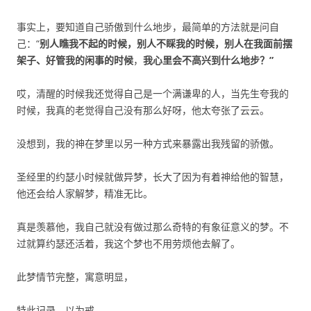
事实上，要知道自己骄傲到什么地步，最简单的方法就是问自
己：“
别人瞧我不起的时候，别人不睬我的时候，别人在我面前摆
架子、好管我的闲事的时候
，
我心里会不高兴到什么地步？”
哎，清醒的时候我还觉得自己是一个满谦卑的人，当先生夸我的
时候，我真的老觉得自己没有那么好呀，他太夸张了云云。
没想到，我的神在梦里以另一种方式来暴露出我残留的骄傲。
圣经里的约瑟小时候就做异梦，长大了因为有着神给他的智慧，
他还会给人家解梦，精准无比。
真是羡慕他，我自己就没有做过那么奇特的有象征意义的梦。不
过就算约瑟还活着，我这个梦也不用劳烦他去解了。
此梦情节完整，寓意明显，
特此记录，以为戒。