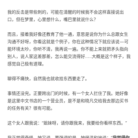
我的反击是带些刺的，可能在清醒的时候我不会这样直接说出
口，但在梦里，心里想什么，嘴巴里就说什么？
而且，接着我好像还教育了他一通，意思是说你为什么总跟女生
沟通不好呀，你看这就是个例子，你在这种情况下就应该说—可
能环境太吵，你听不清，我再说一遍。你不能上来就把矛头指向
别人，说人家这差那差，怎么能交流得好……大概是这个样子，我
感觉自己极有道理。
聊得不痛快，自然我也就收拾东西要走了。
事情还没完。正要跨出门的时候，有一个女人拦住了我。她好像
是这里中文书店的一个营业员，是不是和晓凡交给我去那边买书
的任务有关？很有可能。
这个女人跟我说：“姐妹呀，请你跟我来，我要给你看样东西。”
我正觉得奇怪，她又说，要强调的是，她很温和地说：“
我觉得你