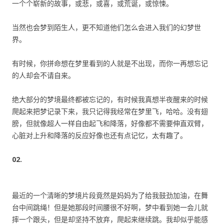
一个个崭新的故事，或悲，或喜，或荒诞，或惊悚。
当然也会梦到陌生人，更不知道他们怎么会进入我们的幻梦世
界。
有时候，你拼命想在梦里看到的人就是不出现，而你一再想忘记
的人却会不请自来。
绝大部分的梦境最终都被忘记的，有时候我真想半夜醒来的时候
爬起来把梦记录下来，我只记得我经常在梦里飞，哈哈。没有翅
膀，但就像超人一样自由起飞和降落，好像都不需要伸直双臂，
心脏对上升和降落的反应好像也还有点记忆，太有趣了。
02.
最近的一个清晰的梦境片段竟然是妈妈为了给我鼓劲加油，在舞
台中间跳绳！但是她那段时间腰很不好啊，梦中看到她一会儿就
摔一个跟头，但是却坚持不放弃，爬起来继续跳。我却似乎能感