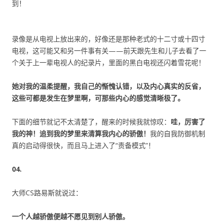
到！
录像是从电视上放出来的，好像还是那种老式的十二寸或十四寸
电视，这可能又和另一件事有关——前天跟先生和儿子去看了一
个关于上一辈电视人的纪录片，里面的黑白电视还闪着雪花呢！
她对我的温柔提醒，我自己的惭愧认错，以及内心真实的反省，
这些可都是发生在梦里啊，可那些内心的感觉清晰极了。
下面的细节就记不太清楚了，醒来的时候我就惊叹：
哇，厉害了
我的神！追到我的梦里来清算我内心的骄傲！
我的自我防御机制
真的启动得很快，而且马上进入了“责备模式”！
04.
大师CS路易斯就说过：
一个人越骄傲便越不愿见到别人骄傲。