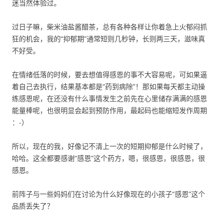
迷当然体验过。
过日子嘛，柴米油盐酱醋茶，总有各种各样让你着急上火郁闷抓
狂的机会，我的“抑郁期”通常短则几秒钟，长则两三天，滋味真
不好受。
在情绪低落的时候，要去想值得感恩的事不大容易呢，可如果逼
着自己去执行，结果基本都是“药到病除”！那如果每天都主动操
练感恩呢，在还没有什么事情发生之前先在心里储存满满的感恩
能量棒呢，也很明显会起到预防作用，最起码也能缩短发作周期
：-）
所以，现在的我，好像记不清上一次的短期抑郁是什么时候了，
哈哈。这全都要感谢“感恩”这个药方，嗯，很感恩，很感恩，很
感恩。
前阵子与一些妈妈们在讨论为什么好像现在的小孩子“感恩”这个
品质丢失了？