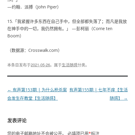
—约翰．派搏（John Piper）
15.「我紧握许多东西在自己手中，但全部都失落了；而凡是我放
在神手中的一切，我仍然拥有。」 —彭柯丽（Corrie ten
Boom）
（数据源：Crosswalk.com）
本条目发布于
2021-05-26
。属于
生活随感
分类。
文
←
有声第153期 | 为什么枪杀案
有声第155期 | 七年不痒【生活
章
会发生在教堂【生活随感】
随感】
→
导
航
发表评论
您的电子邮箱地址不会被公开。
必填项已用
*
标注