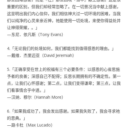
重要的区别，但我们却经常忽略了。在一切景况当中献上感谢，
这显明出我们内心信仰，我们相信神大过一切环境的困难，当我
们以纯净的心灵来亲近神，祂能使用一切处境，来使你得益处并
让神得荣耀，。」
—东尼．依凡斯（Tony Evans）
4.「无论我们的处境如何，我们都能找到值得感恩的理由。」
—戴维．杰里迈亚（David Jeremiah）
5.「正确享受在世上的祝福有三个必要条件：以感恩的心省思施
予者的良善；深感自己不配得；反思长期拥有的不确定性。第一
点，让我们心怀感谢；第二点，让我们变得谦卑；第三点，让我
们看事情合乎中道。」
—汉纳．穆尔（Hannah More）
6.「如果我成功了，我会发出感谢。如果我失败了，我会寻求祂
的恩典。」
—路卡杜（Max Lucado）