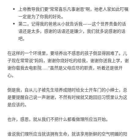
上帝教导我们要“常常喜乐凡事谢恩”啊，祂老人家如此叮嘱
一定是为了你我的好处。
第二，记得我的爸爸从小就告诉我——这个世界责备的话
语还是太多，感谢的话语还是嫌少，我们就多说感谢的话
吧。
在这样的一个环境里，要培养出不感恩的孩子倒显得困难了。儿
子现在常常说“妈妈，谢谢你烧好吃的给我，谢谢你送我上学，谢
谢你载我去电影院……”虽然是父母应尽的职责，听着还是很开
心。
倒是我，自从儿子被先生培养成随时给女士开车门的小绅士，总
是要提醒自己说一声谢谢，不然有时候就又跑回旧习惯里认为这
是应该的。
也许，感恩，就从我们不把什么都看做理所应当开始。
谁说我们理所应当就该拥有生命，就该享用新鲜的空气明媚的阳