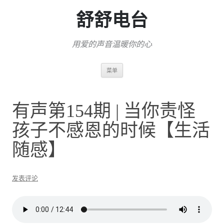
舒舒电台
用爱的声音温暖你的心
跳
菜单
至
正
文
有声第154期 | 当你责怪
孩子不感恩的时候【生活
随感】
发表评论