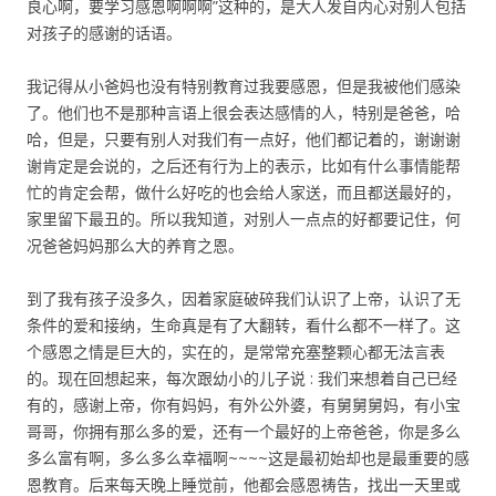
良心啊，要学习感恩啊啊啊”这种的，是大人发自内心对别人包括
对孩子的感谢的话语。
我记得从小爸妈也没有特别教育过我要感恩，但是我被他们感染
了。他们也不是那种言语上很会表达感情的人，特别是爸爸，哈
哈，但是，只要有别人对我们有一点好，他们都记着的，谢谢谢
谢肯定是会说的，之后还有行为上的表示，比如有什么事情能帮
忙的肯定会帮，做什么好吃的也会给人家送，而且都送最好的，
家里留下最丑的。所以我知道，对别人一点点的好都要记住，何
况爸爸妈妈那么大的养育之恩。
到了我有孩子没多久，因着家庭破碎我们认识了上帝，认识了无
条件的爱和接纳，生命真是有了大翻转，看什么都不一样了。这
个感恩之情是巨大的，实在的，是常常充塞整颗心都无法言表
的。现在回想起来，每次跟幼小的儿子说 : 我们来想着自己已经
有的，感谢上帝，你有妈妈，有外公外婆，有舅舅舅妈，有小宝
哥哥，你拥有那么多的爱，还有一个最好的上帝爸爸，你是多么
多么富有啊，多么多么幸福啊~~~~这是最初始却也是最重要的感
恩教育。后来每天晚上睡觉前，他都会感恩祷告，找出一天里或