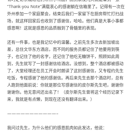
“Thank-you Note”满载衷心的感谢躺在信箱里了。记得有一次在
外州参加一个家庭聚会，结束后我们一家留下在厨房帮忙打扫战
场，就这样回家后也收到了感谢信，哈哈。他们真是大事小事都
感恩啊！这就是感恩的品质融到了骨髓里的表现。
还有一件事，也是我记忆中的温馨。之前先生多次去新加坡出
差，总住文华东方酒店，而不同的服务员都记住了他要用到筷
子，也记住了他的名字，还记住了他吃无糖饼干，照顾如此周
到，先生就写了一封感谢信给酒店。没想到，整个酒店都被感动
了，大堂经理还在员工开会时朗读了这封感谢信，又专程约先生
吃饭，专程感谢了他的感谢信。再后来先生去那个酒店时，总有
人跑到他面前说：你就是那位写感谢信的皮尔斯先生吧，谢谢你
谢谢你。他无意间还出名了！（皮尔斯先生曾将这个经历记录下
来，我就是有点懒，到现在还没有翻译出来。）
———————————–
我问过先生，为什么他们的感恩肌肉如此发达，他说：