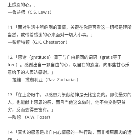
上感恩的心。」
—鲁益师（C.S. Lewis）
11.「面对生活中所临到的事情，关键在你是否看这一切都是理所
当然，或带着感谢的心来面对一切大小事。」
—柴斯特顿（G.K. Chesterton）
12.「感谢（gratitude）源于与自由相同的词语（gratis等于
free）。感谢出自一颗自由的心，以自在的态度，向那些甘心乐
意给予的人表达感谢。」
—拉维．撒迦利亚（Ravi Zacharias）
13.「在上帝眼中，以感恩为祭献给神是无比宝贵的。即使最穷的
人，也能献上感恩的祭，而且当他这么做时，他不会变得更贫
穷，反而变得更富有。」
—陶恕 （A.W. Tozer）
14.「真实的感恩是出自内心情感的一种行动，而非嘴唇肌肉的运
作。」