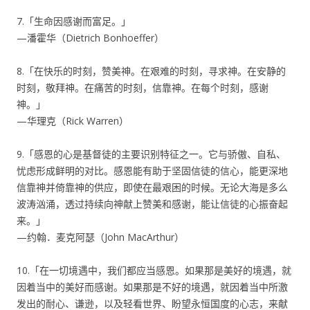
7.「生命因感谢而富足。」
—潘霍华（Dietrich Bonhoeffer）
8.「在快乐的时刻，赞美神。在艰难的时刻，寻求神。在安静的
时刻，敬拜神。在痛苦的时刻，信靠神。在每个时刻，感谢
神。」
—华理克（Rick Warren）
9.「感恩的心是基督徒的主要识别特征之一。它与骄傲、自私、
忧虑形成鲜明的对比。感恩能有助于坚固信徒的信心，能更深地
信靠神并倚靠神的供应，即使在最艰困的时候。无论大海是多么
波涛汹涌，透过持续向神献上赞美和感谢，能让信徒的心振奋起
来。」
—约翰．麦克阿瑟（John MacArthur）
10.「在一切境遇中，我们都应当感恩。如果那是美好的境遇，就
因着当中的美好而感谢。如果那是不好的境遇，就因着当中所激
发出的耐心、谦逊，以及轻看世界、盼望永恒国度的心志，来献