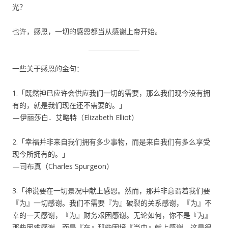
光？
也许，感恩，一切的感恩都当从感谢上帝开始。
一些关于感恩的金句：
1.「既然神已应许会供应我们一切的需要，那么我们现今没有拥
有的，就是我们现在还不需要的。」
—伊丽莎白．艾略特（Elizabeth Elliot）
2.「幸福并非来自我们拥有多少事物，而是来自我们有多么享受
现今所拥有的。」
—司布真（Charles Spurgeon）
3.「神说要在一切景况中献上感恩。然而，那并非意谓着我们要
『为』一切感谢。我们不需要『为』破裂的关系感谢，『为』不
幸的一天感谢，『为』财务艰困感谢。无论如何，你不是『为』
那些困难感谢，而是『在』那些困境『当中』献上感谢。这是很