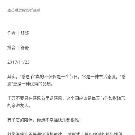
点击播放键收听音频
作者 | 舒舒
播音 | 舒舒
2017/11/23
其实，“感恩节”真的不仅仅是一个节日，它是一种生活态度，“感
恩”更是一种优秀的品质。
千万不要只在感恩节里话感恩，这个词应该是每天与你如影随形
的亲密友人。
有了它的陪伴，你想不幸福快乐都很难！
就像说信仰不是遵守清规戒律， 或形式上貌似虔诚的祷告跪拜，