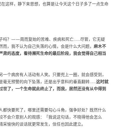
现在这样，静下来思想，也算是让今天这个日子多了一点生命
子吗？——周而复始的苦难、疾病和死亡……尽管，它无疑
然而，我不认为自己失落的心情，会是什么大问题，
麻木不
严肃的态度，看待濒死生命的最后阶段，我会觉得自己相当
另一个病房有人活动有人笑。只要兜上一圈，就会感受到，
是毫无预警的向下坠落，还是出乎意料的垂直翻转……
这时就
过世了，一个生命就此终止了，而我，居然还没有从中得到
人都快要死了，哪里还需要勾心斗角，强争好处？既然什么
较不会介意别人的观感：「我说这句话，不晓得他会怎么
精采愉快的谈话就更常发生，信任也因此建立。