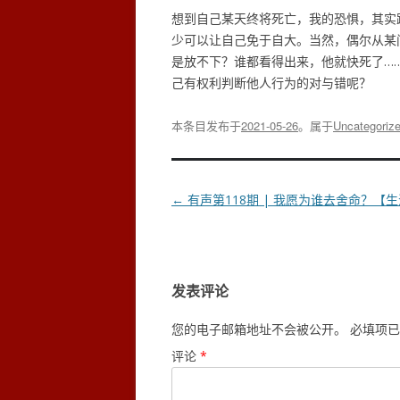
想到自己某天终将死亡，我的恐惧，其实
少可以让自己免于自大。当然，偶尔从某
是放不下？谁都看得出来，他就快死了…
己有权利判断他人行为的对与错呢？
本条目发布于
2021-05-26
。属于
Uncategoriz
文
←
有声第118期 | 我愿为谁去舍命？【
章
导
航
发表评论
您的电子邮箱地址不会被公开。
必填项已
评论
*