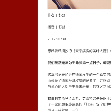
作者 | 舒舒
播音 | 舒舒
2017/01/30
想起曾经摘抄的《安宁病房的美味大厨》
我们虽然无法为生命多添一点日子，却能
这本书记录的是在德国发生的一个真实的
而荣获了德国极具权威的记者奖，并感动
与爱心的大厨与生命末班车上的乘客之间
故事的主角乌普雷希．史密特曾是任职于
了一家照顾临终病患的「灯塔」安宁照护
而且一待就是十一年。