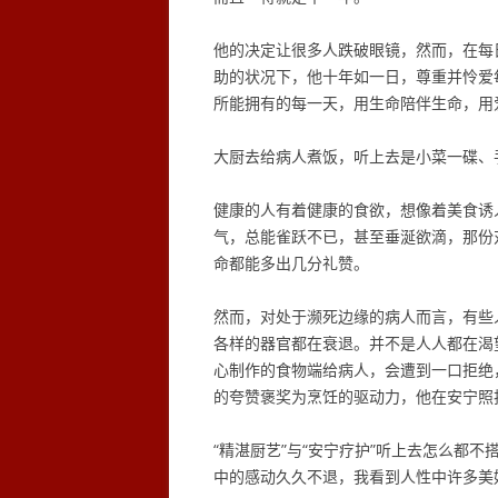
他的决定让很多人跌破眼镜，然而，在每
助的状况下，他十年如一日，尊重并怜爱
所能拥有的每一天，用生命陪伴生命，用
大厨去给病人煮饭，听上去是小菜一碟、
健康的人有着健康的食欲，想像着美食诱
气，总能雀跃不已，甚至垂涎欲滴，那份
命都能多出几分礼赞。
然而，对处于濒死边缘的病人而言，有些
各样的器官都在衰退。并不是人人都在渴
心制作的食物端给病人，会遭到一口拒绝
的夸赞褒奖为烹饪的驱动力，他在安宁照
“精湛厨艺”与“安宁疗护”听上去怎么都
中的感动久久不退，我看到人性中许多美