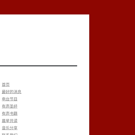
首页
最好的消息
电台节目
有声圣经
有声书籍
晨星共读
音乐分享