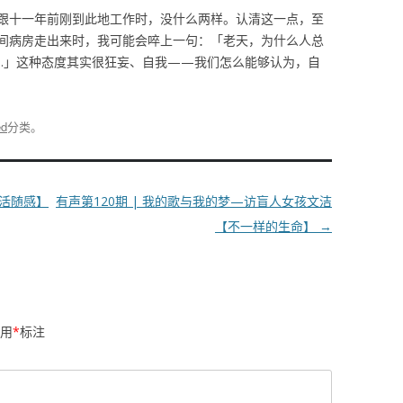
跟十一年前刚到此地工作时，没什么两样。认清这一点，至
间病房走出来时，我可能会啐上一句：「老天，为什么人总
…」这种态度其实很狂妄、自我——我们怎么能够认为，自
ed
分类。
生活随感】
有声第120期 | 我的歌与我的梦—访盲人女孩文洁
【不一样的生命】
→
用
*
标注