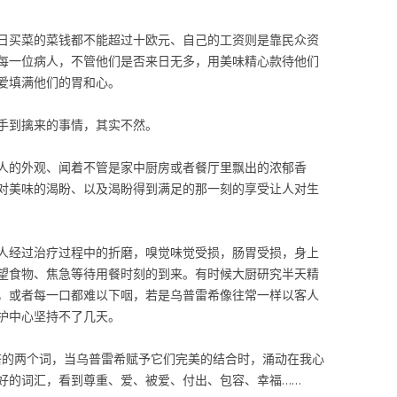
日买菜的菜钱都不能超过十欧元、自己的工资则是靠民众资
每一位病人，不管他们是否来日无多，用美味精心款待他们
爱填满他们的胃和心。
手到擒来的事情，其实不然。
人的外观、闻着不管是家中厨房或者餐厅里飘出的浓郁香
对美味的渴盼、以及渴盼得到满足的那一刻的享受让人对生
人经过治疗过程中的折磨，嗅觉味觉受损，肠胃受损，身上
望食物、焦急等待用餐时刻的到来。有时候大厨研究半天精
，或者每一口都难以下咽，若是乌普雷希像往常一样以客人
护中心坚持不了几天。
不搭的两个词，当乌普雷希赋予它们完美的结合时，涌动在我心
好的词汇，看到尊重、爱、被爱、付出、包容、幸福……