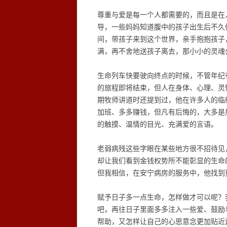
尊重与爱是每一个人都需要的，而且是在
导，一些妈妈知道腹中的孩子出生后不久
间，带孩子来到这个世界，亲手抱抱孩子
满，再不舍地送孩子离去，那小小的灵魂
生命列车快要驶向终点的时候，不管年纪
的旅程即将结束，但人在身体、心理、灵
期牧师讲道时还提到过，他在许多人的临
加班、多多赚钱，但凡有后悔的，大多是
的触摸、温情的目光、充满爱的言语。
老弱病残这些字眼在某些地方很不招待见
却让我们看到金钱权势所不能彰显的生命
但我相信，在安宁病房的服务中，他找到
赋予日子多一点生命，怎样做才可以呢？
吧，再往日子里面多多注入一些爱、鼓励
帮助，又怎样让自己的心思意念更加贴近