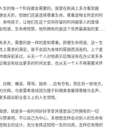
人生的每一个阶段都会需要的。我曾在新闻上多次看到报
便会夭折，但她们还是选择尊重生命，尊重造物主所定的时
，亲吻孩子，让他们在这个空间存留的时间被家人的爱填
会知道，生命再短暂，他所拥有的是这个世界最美丽的爱……
有多大，需要的是一样的爱和尊重。即便生命将逝、这一生
性上需求的满足，是不会因为身体的孱弱而消逝的。上个星
终病床前呆过，从无一个人对他表示后悔没有在办公室多多
后悔没有给出更多的时间去爱，也从无一个人不再需要关怀
，白眼、嘲讽、辱骂、抛弃……应有尽有。而在另一些地方，
的光辉。乌普雷希曾经因为擅于料理美食羸得尊敬与名声，
更多超出职业意义上的人生领悟。
我想，就是多一些时间好好享受并感恩自己所拥有的一切
与赞美吧，不以自己为中心，多想想怎样会对别人的生命有
造物主的设计，充分发挥这短短一生的功用，怎样在有限的