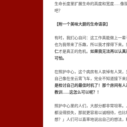
生命长度里扩展生命的高度和宽度……像
吧？
【附一个美味大厨的生命语录】
有时，我扪心自问：这工作真能做上一辈
也为我带来了乐趣，所以我才撑得下来。
仁
才是真正的危机。
如果我无法再以认真
可怕。
在照护中心，这个病房有人哀悼有人哭，
自己像在坐云霄飞车，完全不知道接下来
是检讨自己的最佳时机了！那个房间有人
教训……这怎么可以呢？！
照护中心里的人们，大部分都非常坦率。
都没得损失，那就更容易以诚相待，也比
想？」人们可以直率地说出自己的想法，