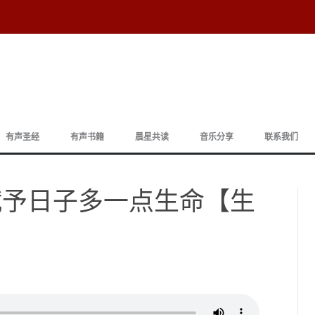
跳
至
有声圣经
有声书籍
晨星共读
音乐分享
联系我们
正
文
| 赋予日子多一点生命【生