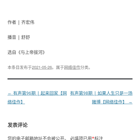
作者 | 齐宏伟
播音 | 舒舒
选自《与上帝拔河》
本条目发布于
2021-05-26
。属于
网络佳作
分类。
文
←
有声第96期 | 起来回家【网
有声第98期 | 如果人生只是一场
章
络佳作】
赌博【网络佳作】
→
导
航
发表评论
您的电子邮箱地址不会被公开。
必填项已用
*
标注