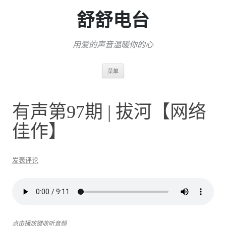
舒舒电台
用爱的声音温暖你的心
跳
菜单
至
正
文
有声第97期 | 拔河【网络
佳作】
发表评论
点击播放键收听音频