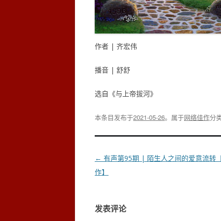
作者 | 齐宏伟
播音 | 舒舒
选自《与上帝拔河》
本条目发布于
2021-05-26
。属于
网络佳作
分
文
←
有声第95期 | 陌生人之间的爱意流转
章
作】
导
航
发表评论