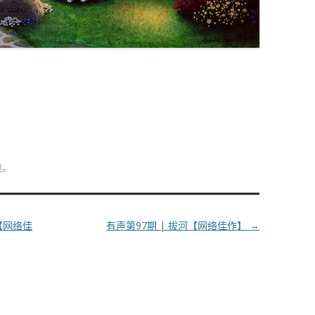
类。
【网络佳
有声第97期 | 拔河【网络佳作】
→