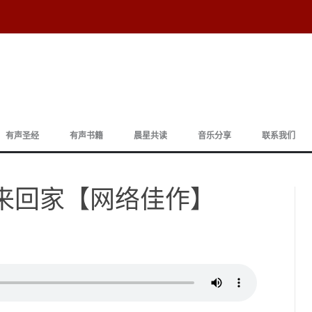
跳
至
有声圣经
有声书籍
晨星共读
音乐分享
联系我们
正
文
 起来回家【网络佳作】