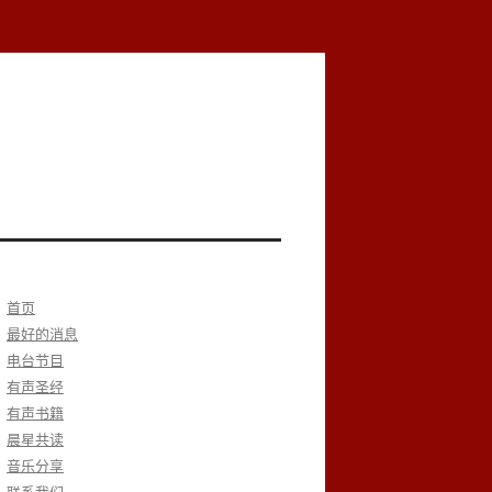
首页
最好的消息
电台节目
有声圣经
有声书籍
晨星共读
音乐分享