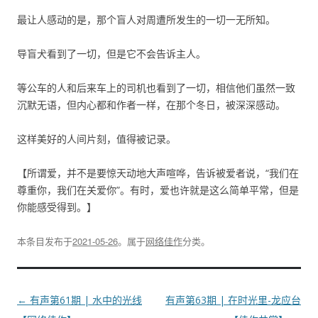
最让人感动的是，那个盲人对周遭所发生的一切一无所知。
导盲犬看到了一切，但是它不会告诉主人。
等公车的人和后来车上的司机也看到了一切，相信他们虽然一致
沉默无语，但内心都和作者一样，在那个冬日，被深深感动。
这样美好的人间片刻，值得被记录。
【所谓爱，并不是要惊天动地大声喧哗，告诉被爱者说，“我们在
尊重你，我们在关爱你”。有时，爱也许就是这么简单平常，但是
你能感受得到。】
本条目发布于
2021-05-26
。属于
网络佳作
分类。
文
←
有声第61期 | 水中的光线
有声第63期 | 在时光里-龙应台