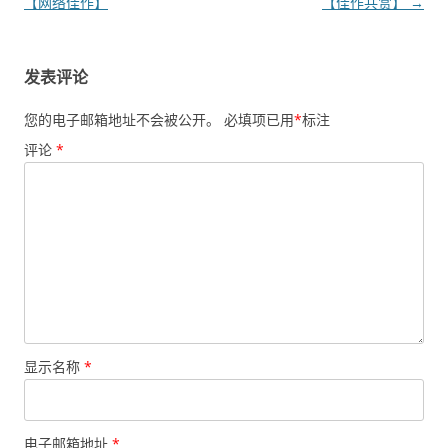
章
【网络佳作】
【佳作共赏】
→
导
航
发表评论
您的电子邮箱地址不会被公开。
必填项已用
*
标注
评论
*
显示名称
*
电子邮箱地址
*