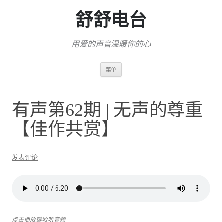
舒舒电台
用爱的声音温暖你的心
跳
菜单
至
正
文
有声第62期 | 无声的尊重
【佳作共赏】
发表评论
点击播放键收听音频