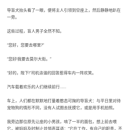
导盲犬抬头看了一眼，便将主人引领到空座上，然后静静地趴在
一旁。
这些过程，盲人男子全然不知。
“您好，您要去哪里?”
“您好!我要去莫尔大街。”
“好的，陛下!”司机诙谐的回答惹得车内一阵欢笑。
汽车载着欢乐的人们继续前行……
车上，人们都在默默地打量着憨态可掬的导盲犬：与平日里对待
宠物狗的情形不同，没有人试图去抚摸它，或是用手机拍照。
我旁边那位原先让座的小男孩，啃了一半的面包，想上前去喂
它，被妈妈及时制止并悄声耳语：“它在工作，有自己的职责，不