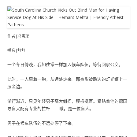
作者|冯雪珺
播音|舒舒
一个冬日傍晚，我如往常一样加入候车队伍，等待回家公交。
此时，一人牵着一狗，从远处走来。那身影被路边的灯光镶上一
层金边。
渐行渐近，只见年轻男子高大魁梧，腰板挺直。紧贴着他的德国
导盲犬配有专业的拉杆——哦，是一位盲人。
男子在候车队伍的不远处停了下来。