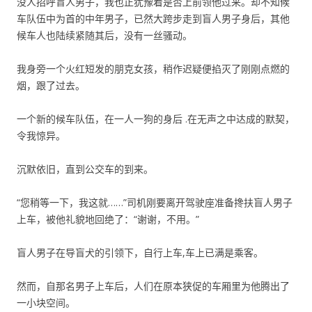
没人招呼盲人男子，我也正犹豫着是否上前领他过来。却不知候
车队伍中为首的中年男子，已然大跨步走到盲人男子身后，其他
候车人也陆续紧随其后，没有一丝骚动。
我身旁一个火红短发的朋克女孩，稍作迟疑便掐灭了刚刚点燃的
烟，跟了过去。
一个新的候车队伍，在一人一狗的身后 .在无声之中达成的默契，
令我惊异。
沉默依旧，直到公交车的到来。
“您稍等一下，我这就……”司机刚要离开驾驶座准备搀扶盲人男子
上车，被他礼貌地回绝了：“谢谢，不用。”
盲人男子在导盲犬的引领下，自行上车,车上已满是乘客。
然而，自那名男子上车后，人们在原本狭促的车厢里为他腾出了
一小块空间。