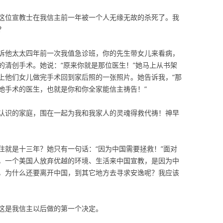
这位宣教士在我信主前一年被一个人无缘无故的杀死了。我
？
诉他太太四年前一次我值急诊班，你的先生带女儿来看病，
的清创手术。她说：“原来你就是那位医生！”她马上从书架
上他们女儿做完手术回到家后照的一张照片。她告诉我，“那
她手术的医生，也就是你和你全家能信主祷告！”
认识的家庭，围在一起为我和我家人的灵魂得救代祷！神早
住就是十三年？她只有一句话：“因为中国需要拯救！”面对
，一个美国人放弃优越的环境、生活来中国宣教，是因为中
，为什么还要离开中国，到其它地方去寻求安逸呢？我应该
这是我信主以后做的第一个决定。