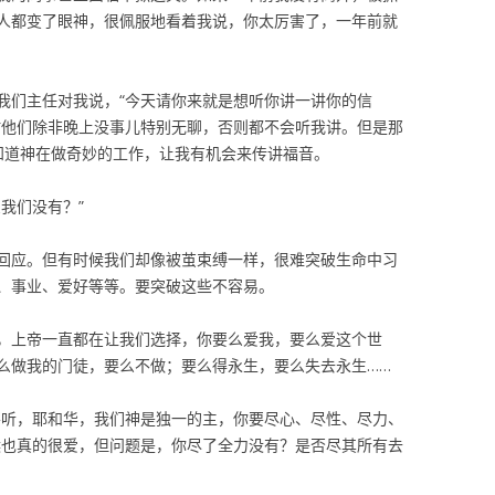
人都变了眼神，很佩服地看着我说，你太厉害了，一年前就
我们主任对我说，“今天请你来就是想听你讲一讲你的信
时他们除非晚上没事儿特别无聊，否则都不会听我讲。但是那
知道神在做奇妙的工作，让我有机会来传讲福音。
我们没有？”
回应。但有时候我们却像被茧束缚一样，很难突破生命中习
、事业、爱好等等。要突破这些不容易。
，上帝一直都在让我们选择，你要么爱我，要么爱这个世
么做我的门徒，要么不做；要么得永生，要么失去永生……
要听，耶和华，我们神是独一的主，你要尽心、尽性、尽力、
候也真的很爱，但问题是，你尽了全力没有？是否尽其所有去