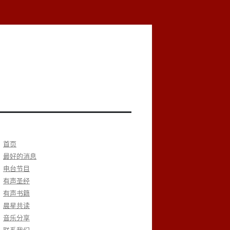
首页
最好的消息
电台节目
有声圣经
有声书籍
晨星共读
音乐分享