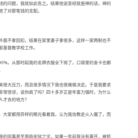
钱的问题，我就如此告之。结果他说圣经就是神的话，神的
绝了对那笔钱的支配。
外面不拿回扣，结果在家里妻子拿很多，这样一家两制也不
家基督教学校工作。
90%。从那时起我的名牌衣服全下岗了，口袋里的金卡也都
。
来很大压力，而且很多情况下我也很难做决定。于是我要求
非常惊讶，说你疯了吗？四十多岁正是年富力强时，为什么
人才去的地方？
，大家都用异样的眼光看着我，认为我信教走火入魔了，而
我的同事甚至面临牢狱之灾。如果一年前我没有离开，被抓