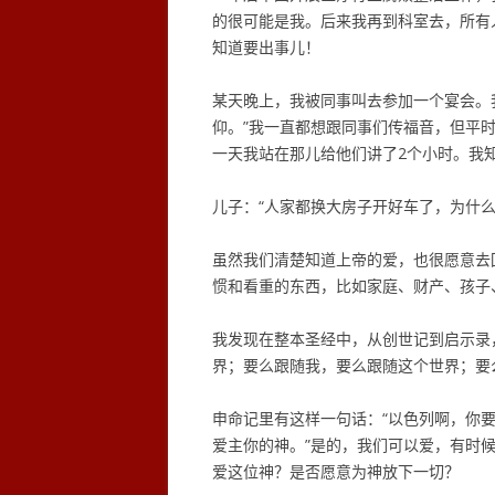
的很可能是我。后来我再到科室去，所有
知道要出事儿！
某天晚上，我被同事叫去参加一个宴会。
仰。”我一直都想跟同事们传福音，但平
一天我站在那儿给他们讲了2个小时。我
儿子：“人家都换大房子开好车了，为什么
虽然我们清楚知道上帝的爱，也很愿意去
惯和看重的东西，比如家庭、财产、孩子
我发现在整本圣经中，从创世记到启示录
界；要么跟随我，要么跟随这个世界；要
申命记里有这样一句话：“以色列啊，你
爱主你的神。”是的，我们可以爱，有时
爱这位神？是否愿意为神放下一切？