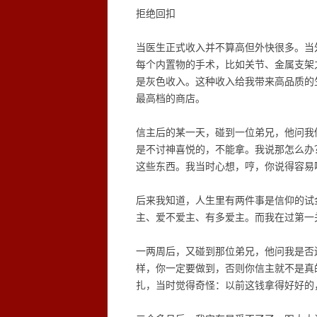
拒绝回扣
当医生正式收入并不算高但外快很多。当
每个内置物的手术，比如关节、金属支架之
是灰色收入。这种收入给我带来高品质的
最高档的商店。
信主后的某一天，碰到一位弟兄，他问我
是不讨神喜悦的，不能拿。我说那怎么办
这些东西。我当时心想，哼，你说得容易
后来我知道，人生里有两件事是信仰的试
主、爱不爱主、有多爱主。而我在过第一
一两周后，又碰到那位弟兄，他问我是否
样，你一定要做到，否则你信主就不是真
扎，当时觉得奇怪：以前这钱拿得好好的