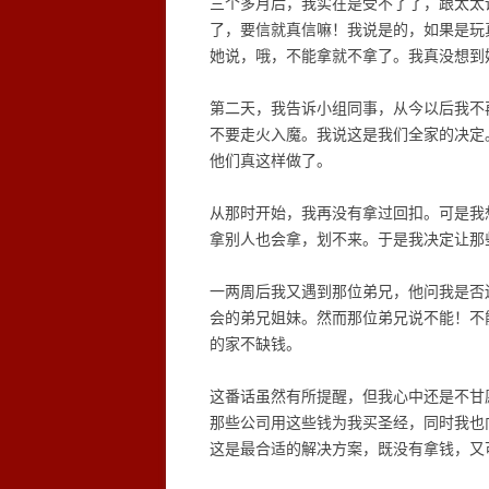
三个多月后，我实在是受不了了，跟太太
了，要信就真信嘛！我说是的，如果是玩
她说，哦，不能拿就不拿了。我真没想到
第二天，我告诉小组同事，从今以后我不
不要走火入魔。我说这是我们全家的决定
他们真这样做了。
从那时开始，我再没有拿过回扣。可是我
拿别人也会拿，划不来。于是我决定让那
一两周后我又遇到那位弟兄，他问我是否
会的弟兄姐妹。然而那位弟兄说不能！不
的家不缺钱。
这番话虽然有所提醒，但我心中还是不甘
那些公司用这些钱为我买圣经，同时我也
这是最合适的解决方案，既没有拿钱，又