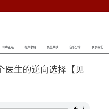
跳
至
有声圣经
有声书籍
晨星共读
音乐分享
联系我们
正
文
 一个医生的逆向选择【见