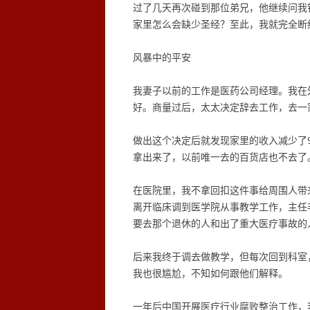
过了几天再次碰到那位弟兄，他继续问我
家里怎么会缺少圣经？至此，我就完全断
风暴中的平安
我妻子以前的工作是医药公司经理。我在
好。商量过后，太太决定辞去工作，去一
做出这个决定后就发现家里的收入减少了
拿出来了，以前唯一去的百货店也不去了
在医院里，我不拿回扣这件事给周围人带
离开临床调到医学院从事教学工作，主任
要去那个退休的人和出了重大医疗事故的
后来我终于调去做教学，但每次回到科室
我也很尴尬，不知如何跟他们解释。
一年后中国开展医疗行业腐败整治工作，