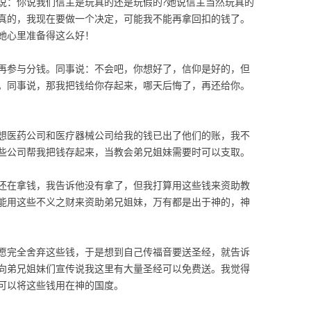
说：你说我们信主是玩真的还是玩假的?她说信主当然玩真的
真的，我现在要做一个决定，可能我不能再拿回扣的钱了。
她心里准备得这么好！
再参与分钱。同事说：不会吧，你想好了，信仰是好的，但
。同事说，那我把钱给你存起来，哪天后悔了，再还给你。
想医药公司和医疗器械公司给我的钱已出了他们的账，我不
些公司帮我把钱存起来，当教会弟兄姐妹需要时可以支取。
还在拿钱，我告诉他没有拿了，但我打算用这些钱来资助教
能用这些不义之财来资助弟兄姐妹，万有都是出于神的，神
愿完全舍弃这些钱，于是想到自己传福音要送圣经，就告诉
向弟兄姐妹们宣传说我这里有大量圣经可以免费送。我觉得
可以将这些钱用在神的国度。