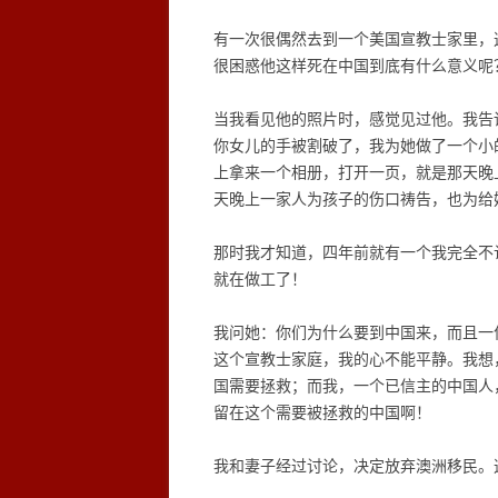
有一次很偶然去到一个美国宣教士家里，
很困惑他这样死在中国到底有什么意义呢
当我看见他的照片时，感觉见过他。我告
你女儿的手被割破了，我为她做了一个小
上拿来一个相册，打开一页，就是那天晚
天晚上一家人为孩子的伤口祷告，也为给
那时我才知道，四年前就有一个我完全不
就在做工了！
我问她：你们为什么要到中国来，而且一
这个宣教士家庭，我的心不能平静。我想
国需要拯救；而我，一个已信主的中国人
留在这个需要被拯救的中国啊！
我和妻子经过讨论，决定放弃澳洲移民。