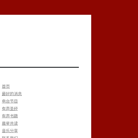
首页
最好的消息
电台节目
有声圣经
有声书籍
晨星共读
音乐分享