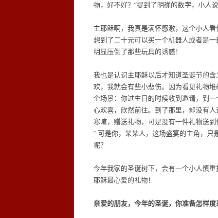
物，好不好？”提到了明确的数字，小人说
主耶稣啊，我真是满怀感激，这个小人看
想到了二十元可以买一个机器人或者是一
明显压倒了那些玩具的诱惑！
我也是认识主耶稣以后才知道圣诞节的含
欢，我就会有些小悲伤。因为看见礼物堆
个场景：你过生日的时候收到邀请，到一
心欢喜，欣然前往。到了那里，却没有人
寒暄，赠送礼物，可是没有一件礼物送到
“ 可是你，某某人，这场盛宴的主角，只
呢？
今年我家的圣诞树下，会有一个小人慎重
耶稣最心爱的礼物！
亲爱的朋友，今年的圣诞，你准备怎样