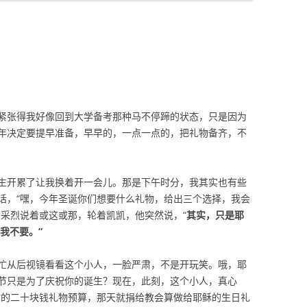
紧张得我好像回到大学备考那种马不停蹄的状态，只是因为
年决定要提早准备，早早的，一点一点的，把礼物备齐，不
生开累了让我换着开一会儿。那是下午时分，我其实也有些
话，“嘿，今年圣诞你们想要什么礼物，给出三个选择，我会
高采烈说着或这或那，轮着凯凯，他突然说，“
其实，只是耶
我不要。”
忙从后视镜看看这个小人，一脸严肃，不是开玩笑。哦，耶
节只是为了庆祝你的诞生？现在，此刻，这个小人，真心
你的二十块钱礼物预算，那天就捐给教会算做给耶稣的生日礼