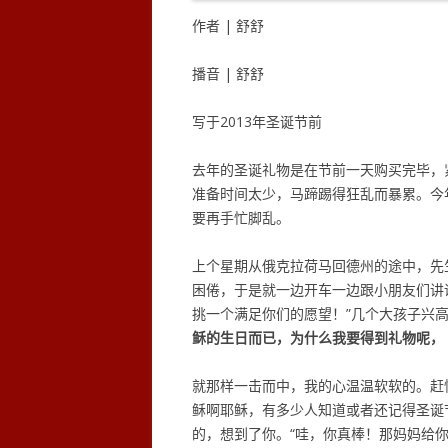
作者 | 舒舒
播音 | 舒舒
写于2013年圣诞节前
去年的圣诞礼物是在节前一天购买完毕，
准备时间太少，马蹄踢得狂乱而暴累。今
要再手忙脚乱。
上个星期从俄克拉荷马回德州的途中，先
困倦，于是就一边开车一边跟小朋友们讲
挑一个满足你们的愿望！”几个大孩子兴
稣的生日而已，为什么我要得到礼物呢，
就那样一击而中，我的心温温软软的。赶
稣啊耶稣，有多少人知道或者还记得圣诞
的，想到了你。“哇，你真棒！那妈妈给