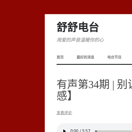
舒舒电台
用爱的声音温暖你的心
首页
最好的消息
电台节目
有声第34期 |
感】
发表评论