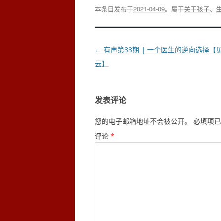
本条目发布于
2021-04-09
。属于
关于孩子
、
文
←
有声第33期 | 一个医生的逆向选择【
章
云】
导
航
发表评论
您的电子邮箱地址不会被公开。
必填项已
评论
*