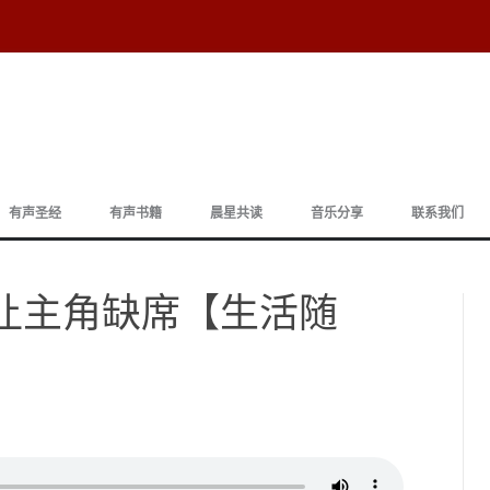
跳
至
有声圣经
有声书籍
晨星共读
音乐分享
联系我们
正
文
 别让主角缺席【生活随