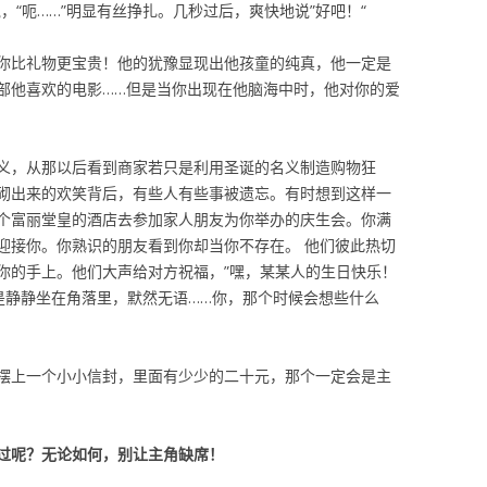
，“呃……”明显有丝挣扎。几秒过后，爽快地说”好吧！“
你比礼物更宝贵！他的犹豫显现出他孩童的纯真，他一定是
部他喜欢的电影……但是当你出现在他脑海中时，他对你的爱
义，从那以后看到商家若只是利用圣诞的名义制造购物狂
砌出来的欢笑背后，有些人有些事被遗忘。有时想到这样一
个富丽堂皇的酒店去参加家人朋友为你举办的庆生会。你满
迎接你。你熟识的朋友看到你却当你不存在。 他们彼此热切
你的手上。他们大声给对方祝福，”嘿，某某人的生日快乐！
是静静坐在角落里，默然无语……你，那个时候会想些什么
摆上一个小小信封，里面有少少的二十元，那个一定会是主
度过呢？无论如何，别让主角缺席！