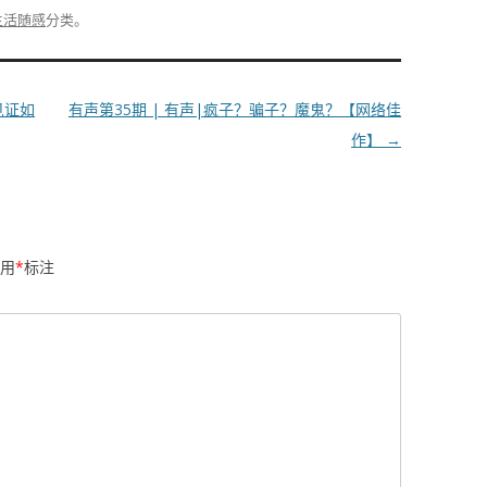
生活随感
分类。
见证如
有声第35期 | 有声|疯子？骗子？魔鬼？【网络佳
作】
→
用
*
标注