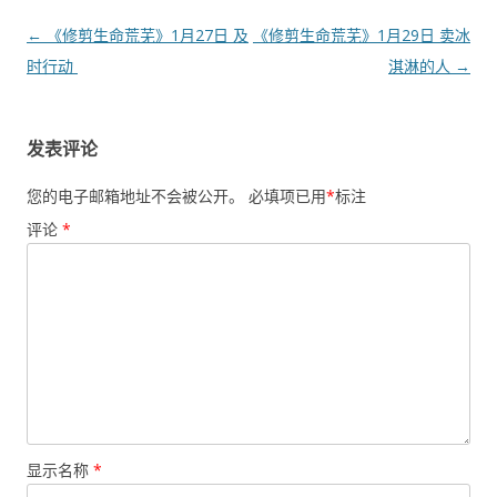
文
←
《修剪生命荒芜》1月27日 及
《修剪生命荒芜》1月29日 卖冰
章
时行动
淇淋的人
→
导
航
发表评论
您的电子邮箱地址不会被公开。
必填项已用
*
标注
评论
*
显示名称
*