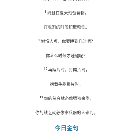
8
尚且在夏天预备食物，
在收割的时候积聚粮食。
9
懒惰人哪，你要睡到几时呢？
你甚么时候才睡醒呢？
10
再睡片时，打盹片时，
抱着手躺卧片时，
11
你的贫穷就必像强盗来到，
你的缺乏就必像拿兵器的人来到。
今日金句