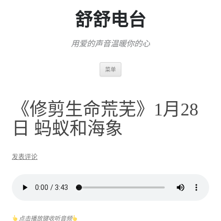
舒舒电台
用爱的声音温暖你的心
跳
菜单
至
正
文
《修剪生命荒芜》1月28
日 蚂蚁和海象
发表评论
点击播放键收听音频