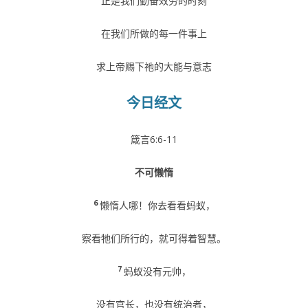
正是我们勤奋效劳的时刻
在我们所做的每一件事上
求上帝赐下祂的大能与意志
今日经文
箴言6:6-11
不可懒惰
6
懒惰人哪！你去看看蚂蚁，
察看牠们所行的，就可得着智慧。
7
蚂蚁没有元帅，
没有官长，也没有统治者，