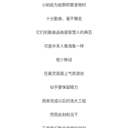
小蚂蚁为蚁群积聚食物时
十分勤奋、毫不懈怠
它们的勤奋品格是智慧人的典范
可是许多人像海象一样
很少移动
在属灵层面上气若游丝
似乎要保留精力
用来完成以后的浩大工程
然而此刻和当下