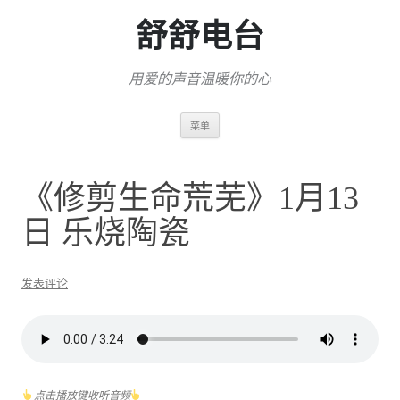
舒舒电台
用爱的声音温暖你的心
跳
菜单
至
正
文
《修剪生命荒芜》1月13
日 乐烧陶瓷
发表评论
点击播放键收听音频