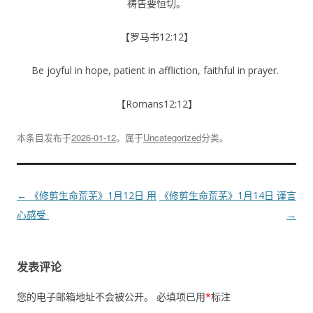
祷告要恒切。
【罗马书12:12】
Be joyful in hope, patient in affliction, faithful in prayer.
【Romans12:12】
本条目发布于
2026-01-12
。属于
Uncategorized
分类。
文
←
《修剪生命荒芜》1月12日 用
《修剪生命荒芜》1月14日 谨言
章
心感受
→
导
航
发表评论
您的电子邮箱地址不会被公开。
必填项已用
*
标注