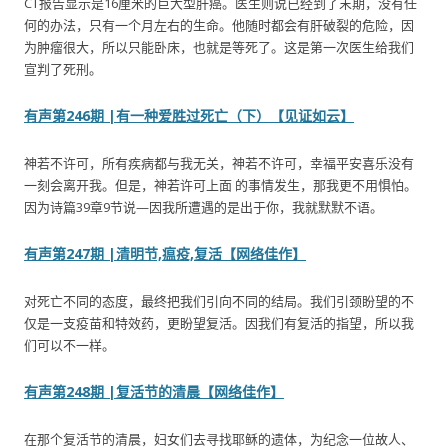
CT报告显示是16厘米的巨大型肝癌。医生则说已经到了末期，没有任
何的办法，只有一个月左右的生命。他随时都会有肝破裂的危险，因
为肿瘤很大，所以只能卧床，也就是等死了。这是第一次医生给我们
宣判了死刑。
有声第246期 |有一种爱胜过死亡（下）【见证如云】
神若不许可，所有疾病都与我无关，神若不许可，幸福平安喜乐没有
一刻会离开我。但是，神若许可上面 的事情发生，那我更不用惧怕。
因为诗篇39章9节说—因我所遭遇的是出于你，我就默默不语。
有声第247期 |清明节,瘟疫,复活【网络佳作】
对死亡不同的态度，最终把我们引向不同的结局。我们引颈盼望的不
仅是一支疫苗和特效药，更盼望复活。因我们有复活的指望，所以我
们可以不一样。
有声第248期 |复活节的清晨【网络佳作】
在那个复活节的清晨，妇女们去寻找耶稣的遗体，为纪念一位故人、