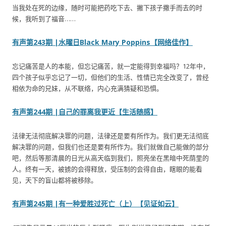
当我处在死的边缘，随时可能把药吃下去、撇下孩子撒手而去的时
候，我听到了福音……
有声第243期 |水曜日Black Mary Poppins【网络佳作】
忘记痛苦是人的本能，但忘记痛苦，就一定能得到幸福吗？12年中，
四个孩子似乎忘记了一切，但他们的生活、性情已完全改变了，曾经
相依为命的兄妹，从不联络，内心充满猜疑和恐惧。
有声第244期 |自己的罪离我更近【生活随感】
法律无法彻底解决罪的问题，法律还是要有所作为。我们更无法彻底
解决罪的问题，但我们也还是要有所作为。我们就做自己能做的部分
吧，然后等那清晨的日光从高天临到我们，照亮坐在黑暗中死荫里的
人。终有一天，被掳的会得释放，受压制的会得自由，瞎眼的能看
见，天下的盲山都将被移除。
有声第245期 |有一种爱胜过死亡（上）【见证如云】