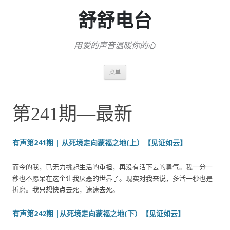
舒舒电台
用爱的声音温暖你的心
跳
菜单
至
正
文
第241期—最新
有声第241期 | 从死境走向蒙福之地(上）【见证如云】
而今的我，已无力挑起生活的重担，再没有活下去的勇气。我一分一
秒也不愿呆在这个让我厌恶的世界了。现实对我来说，多活一秒也是
折磨。我只想快点去死，速速去死。
有声第242期 |从死境走向蒙福之地(下）【见证如云】