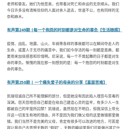
老师和挚友。她们为他悲哀，也带着对死亡和命运的无奈顺从。我们
今日许多没有清晰信仰的人面对亲人逝去，世道不公，也有同样的无
奈和麻木。
有声第249期 |每一个抱怨的时刻都是对生命的辜负【生活随感】
疫情、战乱、地震、山火、车祸等各样的事故都可以在瞬间夺走人的
生命，或置人于无尽的痛苦中，我们如今存活的每一刻都是恩典，都
要用来加倍感恩和珍惜啊。尼采说，每一个不曾起舞的日子都是对生
命的辜负。惭愧的我在那一刻想到的是：每一个抱怨的时刻都是对生
命的辜负。
有声第250期 | 一个痛失爱子的母亲的分享【直面苦难】
凯瑞坦诚自己所不能理解的部分，但是她没有因此陷入埋怨与苦毒的
深渊。怨天怨地怨自己都是在给自己建造心灵的监牢，有多少人一生
都被自己的牢笼所囚禁？凯瑞说，虽然现在不明白，但我深信上帝允
许这一切发生有祂的理由，并不是因为我们做父母的这里做错那里做
错。我们当然不是完美的父母，肯定有很多可以改进的地方，可若是
容让我自己去思想无数的 “假如” ，无数的瞬间里我们可能做出其它什