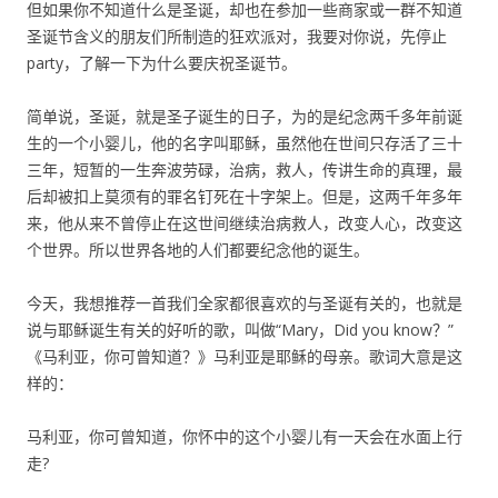
但如果你不知道什么是圣诞，却也在参加一些商家或一群不知道
圣诞节含义的朋友们所制造的狂欢派对，我要对你说，先停止
party，了解一下为什么要庆祝圣诞节。
简单说，圣诞，就是圣子诞生的日子，为的是纪念两千多年前诞
生的一个小婴儿，他的名字叫耶稣，虽然他在世间只存活了三十
三年，短暂的一生奔波劳碌，治病，救人，传讲生命的真理，最
后却被扣上莫须有的罪名钉死在十字架上。但是，这两千年多年
来，他从来不曾停止在这世间继续治病救人，改变人心，改变这
个世界。所以世界各地的人们都要纪念他的诞生。
今天，我想推荐一首我们全家都很喜欢的与圣诞有关的，也就是
说与耶稣诞生有关的好听的歌，叫做“Mary，Did you know？”
《马利亚，你可曾知道？》马利亚是耶稣的母亲。歌词大意是这
样的：
马利亚，你可曾知道，你怀中的这个小婴儿有一天会在水面上行
走?