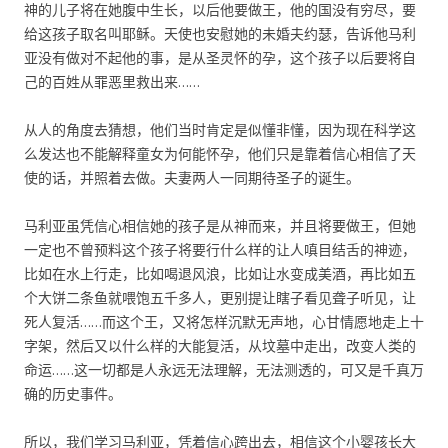
神的儿子将在她腹中生长，以后他要做王，他的国没有穷尽，要
给这孩子取名叫耶稣。天使也安慰她的未婚夫约瑟，告诉他马利
亚没有做对不起他的事，是从圣灵怀的孕，这个孩子以后要将自
己的百姓从罪恶里救出来……
从人的角度去猜想，他们当时肯定是似懂非懂，因为现在科学这
么发达也不能解释童女为何能怀孕，他们只是靠着信心相信了天
使的话，并照着去做。夫妻两人一同期待圣子的诞生。
马利亚虽凭信心相信她的孩子是从神而来，并且将要做王，但她
一定也不曾预料这个孩子将要行什么样的让人嗔目结舌的神迹，
比如在水上行走，比如喝退风浪，比如让水变成美酒，再比如五
个大饼二条鱼就喂饱五千多人，更别提让瞎子看见聋子听见，让
死人复活……而这个王，又将怎样沉默无声地，心甘情愿地走上十
字架，然后又以什么样的大能复活，从坟墓中走出，改变人类的
命运……这一切都是人永远无法理解，无法测透的，可又是千真万
确的历史事件。
所以，我们学习马利亚，凭着信心跨出去，相信这个小婴孩长大