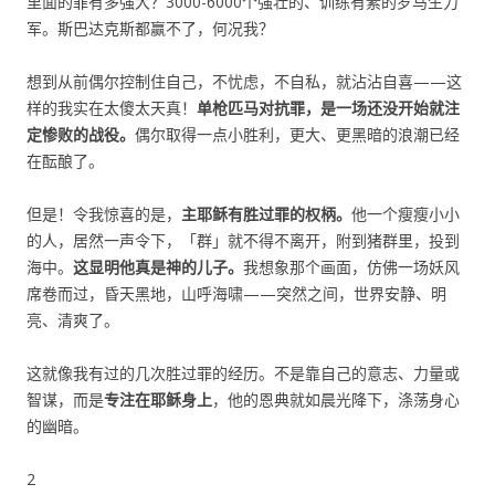
里面的罪有多强大？3000-6000个强壮的、训练有素的罗马生力
军。斯巴达克斯都赢不了，何况我？
想到从前偶尔控制住自己，不忧虑，不自私，就沾沾自喜——这
样的我实在太傻太天真！
单枪匹马对抗罪，是一场还没开始就注
定惨败的战役。
偶尔取得一点小胜利，更大、更黑暗的浪潮已经
在酝酿了。
但是！令我惊喜的是，
主耶稣有胜过罪的权柄。
他一个瘦瘦小小
的人，居然一声令下，「群」就不得不离开，附到猪群里，投到
海中。
这显明他真是神的儿子。
我想象那个画面，仿佛一场妖风
席卷而过，昏天黑地，山呼海啸——突然之间，世界安静、明
亮、清爽了。
这就像我有过的几次胜过罪的经历。不是靠自己的意志、力量或
智谋，而是
专注在耶稣身上
，他的恩典就如晨光降下，涤荡身心
的幽暗。
2