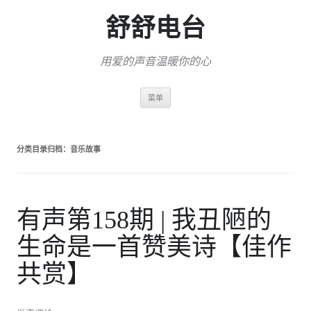
舒舒电台
用爱的声音温暖你的心
跳
菜单
至
正
文
分类目录归档：
音乐故事
有声第158期 | 我丑陋的
生命是一首赞美诗【佳作
共赏】