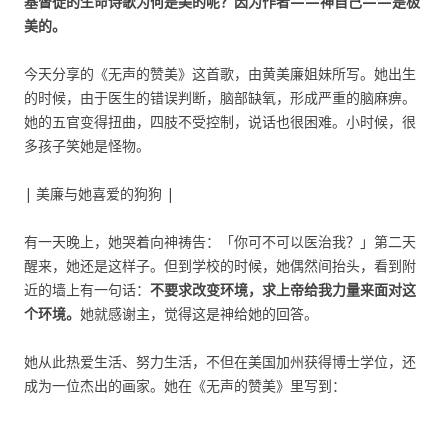
基督徒的生命诗歌为何是美的呢？因为作者——神自己——是极
美的。
今天分享的《无声的赞美》这首歌，由黄美廉姐妹所写。她出生
的时候，由于医生的错误判断，脑部缺氧，形成严重的脑麻痹。
她的五官变得扭曲，四肢不受控制，说话也很困难。小时候，很
多孩子笑她是怪物。
| 美廉与她喜爱的狗狗 |
有一天晚上，她哭着向神祷告：「你可不可以医治我？」第二天
醒来，她还是这样子。但到学校的时候，她偶然间抬头，看到附
近的墙上有一句话：
不要求改变环境，求上帝给我力量来面对这
个环境。
她就感谢主，觉得这是神给她的回答。
她从此热爱生活、努力生活，不但在美国加州获得博士学位，还
成为一位杰出的画家。她在《无声的赞美》里写到：