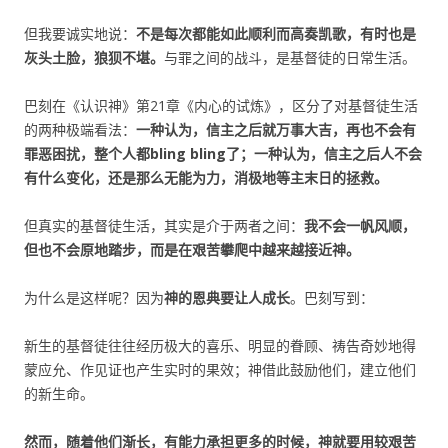
但我要诚实地说：
不是每次都能如此顺利而高奏凯歌，有时也是
灰头土脸，狼狈不堪。
与罪之间的战斗，是基督徒的日常生活。
巴刻在《认识神》第21章《内心的试炼》，区分了对基督徒生活
的两种极端看法：
一种认为，信主之后就万事大吉，再也不会有
罪恶困扰，整个人都
bling bling
了；一种认为，信主之后人不会
有什么变化，还是那么无能为力，消极地等主末日的拯救
。
但真实的基督徒生活，其实是介于两者之间：
我不会一帆风顺，
但也不会原地踏步，而是在艰苦攀爬中越来越接近神
。
为什么是这样呢？因为
神的恩典要让人成长
。巴刻写到：
新生的基督徒往往经历极大的喜乐、明显的眷顾、祷告奇妙地得
蒙应允、作见证也产生实时的果效；神借此鼓励他们，建立他们
的新生命。
然而，随着他们渐长，有能力承担更多的时候，神就要用较艰苦