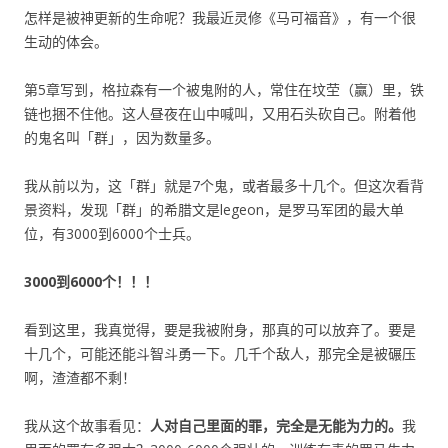
怎样是被神更新的生命呢？我最近灵修《马可福音》，有一个很
生动的体会。
第5章写到，格拉森有一个被鬼附的人，常住在坟茔（赢）里，铁
链也捆不住他。这人昼夜在山中喊叫，又用石头砍自己。附着他
的鬼名叫「群」，因为数量多。
我从前以为，这「群」就是7个鬼，或者最多十几个。但这次看背
景资料，发现「群」的希腊文是legeon，是罗马军团的最大单
位，有3000到6000个士兵。
3000
到
6000
个！！
！
看到这里，我真觉得，要是我被附身，那真的可以放弃了。要是
十几个，可能还能斗智斗勇一下。几千个敌人，那完全是被碾压
啊，渣渣都不剩！
我从这个故事看见：
人对自己里面的罪，完全是无能为力的。
我