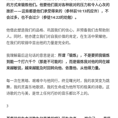
的方式来锻炼他们。
他要他们面对各种敌对的压力和令人心灰的
挫折——这些都是他们承受得来的（参林前10:13的应许），不
会过多，也不会过少（参徒14:22的劝勉）。
他借此塑造我们的品格、巩固我们的信心，并预备我们去帮助别
人。同时，他亦建立我们对自我价值的肯定，在生活中荣耀他，
在我们的软弱中显出他的力量是完全的。
我理解最后这句话的意思是说：
所谓「锻炼」，不是要把我锻炼
到能一个打六千个（那是不可能的），而是锻炼我对他的同在越
来越敏锐，越来越能及时回转向他、依靠他、从他得力量
。
每一次在黑暗、艰难中与他同行，终见曙光时，我的哀哭变为跳
舞，我的灵喜乐地歌颂，我的生命成为他所写的极美的诗歌。这
诗歌的力与美，是世上任何巧妙的音乐都比不上的。
3