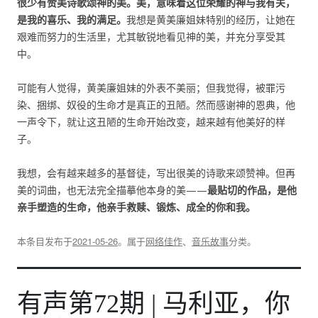
很少有赞美诗歌颂神的美。美，意味着这位荣耀的神与我有关，
是我的喜乐、我的满足。
我想是黄美廉姐妹特别的经历，让她在
艰难而努力的生活里，尤其敏锐地看见神的美，并充分享受其
中。
可能有人觉得，黄美廉姐妹的外表不美丽；但我觉得，被罪污
染、捆绑、奴役的生命才是真正的丑陋。然而感谢神的恩典，他
一声令下，就让这丑陋的生命开始改变，越来越有他美好的样
子。
我想，会有越来越多的基督徒，写出很美的诗歌来颂赞神。但再
美的词曲，也无法完全描摹他本身的美——
最贴切的作品，是他
亲手塑造的生命，他亲手救赎、锻炼、成全的你和我。
本条目发布于
2021-05-26
。属于
网络佳作
、
音乐故事
分类。
有声第72期 | 马利亚，你