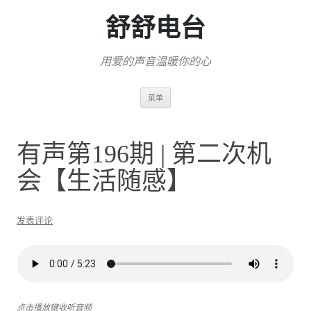
舒舒电台
用爱的声音温暖你的心
跳
菜单
至
正
文
有声第196期 | 第二次机
会【生活随感】
发表评论
点击播放键收听音频