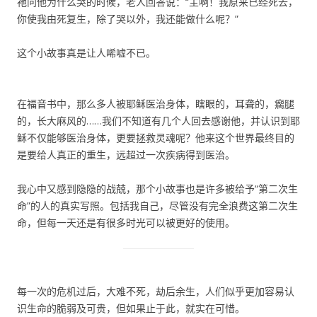
祂问他为什么哭的时候，老人回答说：“主啊！我原来已经死去，
你使我由死复生，除了哭以外，我还能做什么呢？”
这个小故事真是让人唏嘘不已。
在福音书中，那么多人被耶稣医治身体，瞎眼的，耳聋的，瘸腿
的，长大麻风的……我们不知道有几个人回去感谢他，并认识到耶
稣不仅能够医治身体，更要拯救灵魂呢？他来这个世界最终目的
是要给人真正的重生，远超过一次疾病得到医治。
我心中又感到隐隐的战兢，那个小故事也是许多被给予“第二次生
命”的人的真实写照。包括我自己，尽管没有完全浪费这第二次生
命，但每一天还是有很多时光可以被更好的使用。
每一次的危机过后，大难不死，劫后余生，人们似乎更加容易认
识生命的脆弱及可贵，但如果止于此，就实在可惜。