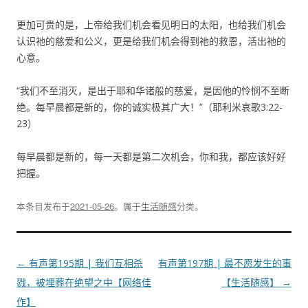
更加可贵的是，上帝给我们机会看见明日的太阳，也给我们机会
认识祂的慈爱和公义，更是给我们机会得到祂的救恩，活出祂的
心意。
“我们不至消灭，是出于耶和华诸般的慈爱，是因他的怜悯不至断
绝。每早晨都是新的，你的诚实极其广大！”（耶利米哀歌3:22-
23）
每早晨都是新的，每一天都是第二次机会，你和我，都应该好好
把握。
本条目发布于
2021-05-26
。属于
生活随感
分类。
文
←
有声第195期 | 我们互相杀
有声第197期 | 最不愿发生的事
章
戮，被埋葬在绝望之中【网络佳
【生活随感】
→
导
作】