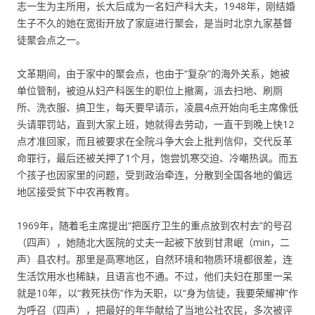
志一生为主所用，长大后成为一名妇产科大夫，1948年，刚结婚
生子不久的她在宽街开放了家庭进行聚会，是当时北京九家基督
徒聚会点之一。
文革期间，由于家中的聚会点，也由于“复杂”的海外关系，她被
单位管制，被迫从妇产科医生的职位上撤离，派去扫地、刷厕
所、洗衣服、搞卫生，每天要早请示，凌晨4点开始向毛主席像低
头请罪罚站，直到大家上班，她就得去劳动，一直干到晚上快12
点才准回家，而且被要求在全院斗争大会上批判信仰，交代反革
命罪行，最后还被关押了1个月，饱尝饥寒交迫、冷嘲热讽。而五
个孩子也因家里的问题，受到政治牵连，分散到全国各地的偏远
地区接受贫下中农再教育。
1969年，随着毛主席提出“把医疗卫生的重点放到农村去”的号召
（四声），她随北大医院的丈夫一起被下放到甘肃岷（min，二
声）县农村。那里是高寒地区，自然环境和物质环境都很差，连
生活饮用水也稀缺，且语言也不通。不过，他们夫妇在那里一呆
就是10年，以“救死扶伤”作为天职，以“身为信徒，我要荣耀神”作
为呼召（四声），把最好的年华献给了当地公社农民，多次被评