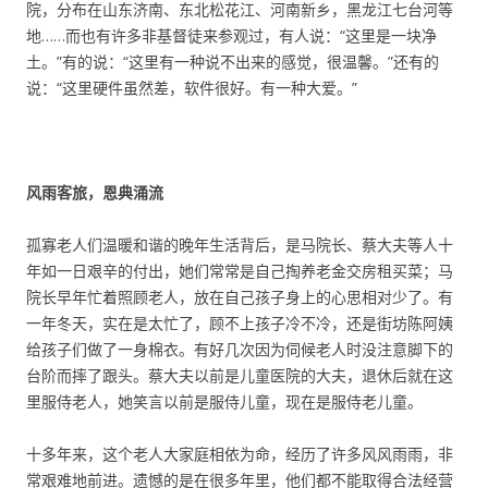
院，分布在山东济南、东北松花江、河南新乡，黑龙江七台河等
地……而也有许多非基督徒来参观过，有人说：“这里是一块净
土。”有的说：“这里有一种说不出来的感觉，很温馨。”还有的
说：“这里硬件虽然差，软件很好。有一种大爱。”
风雨客旅，恩典涌流
孤寡老人们温暖和谐的晚年生活背后，是马院长、蔡大夫等人十
年如一日艰辛的付出，她们常常是自己掏养老金交房租买菜；马
院长早年忙着照顾老人，放在自己孩子身上的心思相对少了。有
一年冬天，实在是太忙了，顾不上孩子冷不冷，还是街坊陈阿姨
给孩子们做了一身棉衣。有好几次因为伺候老人时没注意脚下的
台阶而摔了跟头。蔡大夫以前是儿童医院的大夫，退休后就在这
里服侍老人，她笑言以前是服侍儿童，现在是服侍老儿童。
十多年来，这个老人大家庭相依为命，经历了许多风风雨雨，非
常艰难地前进。遗憾的是在很多年里，他们都不能取得合法经营