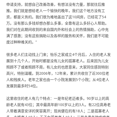
申请支持，就想自己改善改善，有想法没有力量，那就往后推
推。我们就是想给老人一个愉快的晚年，我们这个地方没有工
资，都是义务的。我们很为难地盖出了这10间房，已经花了54
万。没有那么多钱却想办那么多事，全靠有这么多好心人帮助。
我们对在此期间收到的来自国内外和社会上的热情捐助，心中充
满了感激；没有这些捐助以及各样的服务和关怀，我们是不可能
度过种种难关的。”
很多老人们主动找上门来；怡乐之家成立4个月后，入住的老人发
展到十几个人，开始时都是没有儿女的孤寡老人。后来因为儿女
照顾不了或者照顾不周，有儿女的也愿意来，大家同住感到特别
高兴，特别温暖。到2006年，12年来，累计共收住了近300位老
人和残疾人。老年之家也由一个小院发展到5个小院；从4位老人
发展到最多时54位。
这里收住的老人有几个特点：一是年纪老迈者多。90岁以上的高
龄老人就有43位；其中最高年龄100岁以上的3人。有22位高寿老
人带着满意安详的笑容离开；现尚健在的有18人；二是孤寡老人