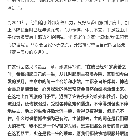
们的信仰而活。我的心灵从我所敬畏、侍奉和热爱的主那里得到
满足了。”
到2011年，他们迫于外部某些压力，只好从香山搬到了房山。加
上马院长当时已经年逾九旬，心力憔悴，体力不支，于是就由儿
子代为接管房山那边的护理院。“怡乐老年之家”也改称为“重阳爱
心护理院”。马院长回家休养之余，开始撰写整理自己的回忆录
《蒙主恩典的岁月》。
在这份回忆录的最后一章，她这样写道：“
在我已经91岁高龄之
时，每每想起自己的一生，从儿时起到主召唤办院，直到如今白
发的岁月，生命中的每一个台阶和小站，主都亲自陪伴着，神迹
奇事总是随着我，心灵深处的感恩常常会自然而然地涌流出来。
在这地上作客旅的日子里，遇到了许许多多的难处和挫折，伤心
流泪过，疲倦软弱过，受过各种危难和逼迫，不停得到但也不停
地失去，地上的生命好像水流一般，看得见摸得着，但却抓不
住，什么时候想抓住据为己有时，主就挪去。主的同在是我们最
大的福气，我不过是一个卑微的瓦器，恩主把那么尊贵的自己放
在这瓦器里，实在是我一生的荣幸，愿我们都快快地顺服并跟随