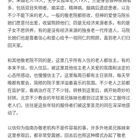
多。未婚老人18人；无子女孤单老人19人；三是身患各种疾病者
多，包括双目失明者、痴呆症、精神病、脑病后遗症患者，以及
不少不能下床的老人。一般的敬老院都拒收，但神的爱使马院长
她们愿意付出爱，收留照顾他们；四是无经济来源者多。有的是
子女不愿供养，有的是没有经济来源的独身老一代传道人，马院
长她们也是靠着信心和爱心给予一视同仁的照顾，直到老人们归
回天家。
和其他敬老院不同的是，这里几乎所有入住的老人都信主，有的
本来不信，但入住后，被这里其他信主老人关爱的氛围和淡定的
心态所感动，也慢慢信主了。这里每周日都有主日崇拜，每天早
晚都有聚会，简陋的院子里洋溢着喜乐的氛围。不少老人之前都
在监护室，看病治疗花了不少钱，转移到这里后，病开始奇妙的
好转。北京不少教会的年轻弟兄姊妹也都到过这里当义工服侍过
老人们，往往是这些年轻的服侍者们被这里圣灵的同在深深地感
动了。
以信仰为指南办敬老机构不是件容易的事，许多外地弟兄姊妹来
这里参观后，都非常受震撼，回去后也照这种模式办起了敬老