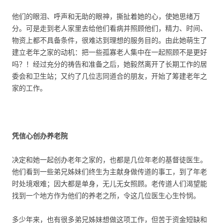
他们的眼泪、呼声和无助的眼神，撕扯着她的心，使她思绪万
分。可是走到老人家里去给他们看病并照顾他们，精力、时间、
物资上都不具备条件，很难达到理想的服务目的。由此她萌生了
建立老年之家的动机：把一些孤寡老人集中在一起照顾不是更好
吗？！经过充分的祷告和准备之后，她毅然离开了长期工作的居
委会和卫生站；又约了几位志同道合的朋友，开始了筹建老年之
家的工作。
凭信心创办养老院
决定和她一起创办老年之家的，也都是几位年老的基督徒医生。
他们看到一些弟兄姊妹们终生为主献身做传道的事工，到了年老
时处境艰难；因大都是单身，无儿无女照顾。老传道人们渴望能
找到一个地方作为他们的养老之所，令这几位医生心生怜悯。
多少年来，也有很多弟兄姊妹想做这项工作，但苦于资金短缺和