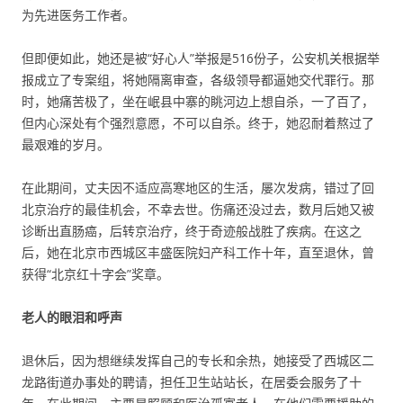
为先进医务工作者。
但即便如此，她还是被“好心人”举报是516份子，公安机关根据举
报成立了专案组，将她隔离审查，各级领导都逼她交代罪行。那
时，她痛苦极了，坐在岷县中寨的眺河边上想自杀，一了百了，
但内心深处有个强烈意愿，不可以自杀。终于，她忍耐着熬过了
最艰难的岁月。
在此期间，丈夫因不适应高寒地区的生活，屡次发病，错过了回
北京治疗的最佳机会，不幸去世。伤痛还没过去，数月后她又被
诊断出直肠癌，后转京治疗，终于奇迹般战胜了疾病。在这之
后，她在北京市西城区丰盛医院妇产科工作十年，直至退休，曾
获得“北京红十字会”奖章。
老人的眼泪和呼声
退休后，因为想继续发挥自己的专长和余热，她接受了西城区二
龙路街道办事处的聘请，担任卫生站站长，在居委会服务了十