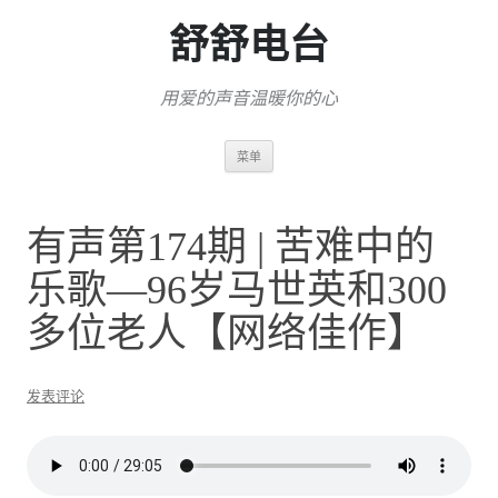
舒舒电台
用爱的声音温暖你的心
跳
菜单
至
正
文
有声第174期 | 苦难中的
乐歌—96岁马世英和300
多位老人【网络佳作】
发表评论