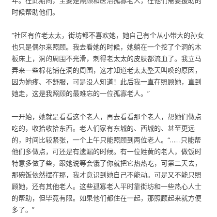
年。在此期间，主要是照顾和医治孤寡老人，在他们需要援助的
时候帮助他们。
“社区有位老太太，街坊都不喜欢她，她自己有个从小带大的孙女
也只是偶尔来照顾。我去看她的时候，她躺在一个挖了个洞的木
板床上，洞的周围不光滑，刺得老太太的皮肤都流血了。我立马
弄来一些棉花铺在洞的周围，这才知道老太太整天叫唤的原因，
因为她疼、不舒服，可是没人知道！此后我一直在照顾她，直到
她走，这是我照顾的最难忘的一位孤寡老人。”
一开始，她就是看看这个老人，再去看看那个老人，帮她们做点
吃的，收拾收拾东西。老人们家有东城的、西城的、甚至更远
的，时间比较紧张，一个上午只能照顾到两位老人。“……只能帮
他们多做点，可还是有遗漏的时候。有一位姓黄的老人，做饭时
特意多做了些，跟她说等会饿了你就把它热热吃，可第二天去，
那碗饭依然摆在那，我才意识到她自己不能动。可是又不能只照
顾她，还有其他老人。这些孤寡老人平时靠街坊和一些热心人士
的帮助，但毕竟有限。如果他们都住在一起，那照顾起来就方便
多了。”