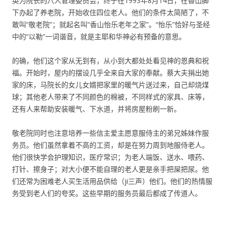
英为院长的八人管理委员会，终于在1993年8月14日，在香山脚
下办起了养老院，开始收住四位老人。他们的条件太简陋了，不
敢叫“敬老院”；就起名叫“香山怡乐老年之家”。“怡乐”恰好与圣经
中的“以勒”一词谐音，就是主耶和华神必有预备的意思。
的确，他们这个家从无到有，从小到大都处处看见神的恩典和祝
福。开始时，屋内的摆设几乎全来自大家的奉献。蔡大夫捐出她
家的床，马院长的女儿女婿把家里的暖气片送过来，自己却烧煤
球；其他老人带来了不同颜色的棉被，不同样式的家具、床等，
还有人来帮助安装暖气、下水道，并将房屋粉刷一新。
敬老院同时也注意培养一些信主爱主愿意服侍主的弟兄姊妹作服
务员。他们虽然拿着不高的工资，却是在努力周到地服侍老人。
他们很快学会护理知识，医疗常识；为老人端饭、送水、喂药、
打针、擦身子；对大小便不能自理的老人更是亲手把屎把尿。他
们还常为困难老人买生活用品供给（ji三声）他们。他们的热情服
务受到老人们的夸奖。这些早期的服务员最后都成了传道人。