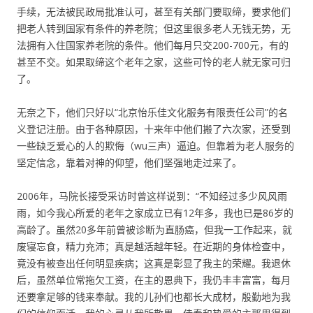
手续，无法被民政局批准认可，甚至有关部门要取缔，要求他们
把老人转到国家有条件的养老院；但这里很多老人无钱无势，无
法拥有入住国家养老院的条件。他们每月只交200-700元，有的
甚至不交。如果取缔这个老年之家，这些可怜的老人就无家可归
了。
无奈之下，他们只好以“北京怡乐佳文化服务有限责任公司”的名
义登记注册。由于各种原因，十来年中他们搬了六次家，还受到
一些缺乏爱心的人的欺侮（wu三声）逼迫。但靠着为老人服务的
坚定信念，靠着对神的仰望，他们坚强地走过来了。
2006年，马院长接受采访时曾这样说到：“不知经过多少风风雨
雨，如今我心所爱的老年之家成立已有12年多，我也已是86岁的
高龄了。虽然20多年前曾被诊断为直肠癌，但我一工作起来，就
废寝忘食，精力充沛；真是越活越年轻。在近期的身体检查中，
竟没有被查出任何明显疾病；这真是彰显了我主的荣耀。我退休
后，虽然单位常拖欠工资，在主的恩典下，我仍丰丰富富，每月
还要拿足够的钱来奉献。我的儿孙们也都长大成材，殷勤地为我