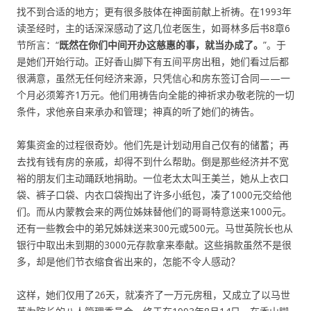
找不到合适的地方；更有很多肢体在神面前献上祈祷。在1993年
读圣经时，主的话深深感动了这几位老医生，如哥林多后书8章6
节所言：“
既然在你们中间开办这慈惠的事，就当办成了。
”。于
是她们开始行动。正好香山脚下有五间平房出租，她们看过后都
很满意，虽然无任何经济来源，只凭信心和房东签订合同——一
个月必须筹齐1万元。他们用祷告向全能的神祈求办敬老院的一切
条件，求他亲自来承办和管理；神真的听了她们的祷告。
筹集资金的过程很奇妙。他们先是计划动用自己仅有的储蓄；再
去找有钱有房的亲戚，却得不到什么帮助。倒是那些经济并不宽
裕的朋友们主动踊跃地捐助。一位老太太叫王美兰，她从上衣口
袋、裤子口袋、内衣口袋掏出了许多小纸包，凑了1000元交给他
们。而从内蒙教会来的两位姊妹替他们的哥哥特意送来1000元。
还有一些教会中的弟兄姊妹送来300元或500元。马世英院长也从
银行中取出未到期的3000元存款拿来奉献。这些捐款虽然不是很
多，却是他们节衣缩食省出来的，怎能不令人感动？
这样，她们仅用了26天，就凑齐了一万元房租，又成立了以马世