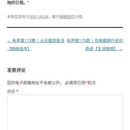
祂的引领。”
本条目发布于
2021-05-26
。属于
网络佳作
分类。
文
←
有声第173期 | 从化蝶到复活
有声第175期 | 你我都是行走的
章
【网络佳作】
奇迹【生活随感】
→
导
航
发表评论
您的电子邮箱地址不会被公开。
必填项已用
*
标注
评论
*