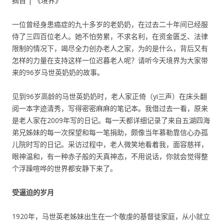
摘自 | 《境界》
一位曾经身患癌症的九十多岁的老奶奶，在过去二十年间已经服
侍了三四百位老人。她不怕劳累，不求名利，在资金匮乏、法律
限制的情况下，竭尽全力创办老人之家，为的是什么，背后又有
怎样的力量在支持这样一位迟暮老人呢？请听今天境界为大家带
来的96岁马世英奶奶的故事。
见到96岁高龄的马世英奶奶时，老人家正倚（yi三声）在床头翻
阅一本字迹清秀，写得密密麻麻的笔记本。我借过去一看，原来
是老人家在2009年写的日记。每一天都详细记录了来自五湖四海
弟兄姊妹的每一次探望和每一笔捐助，颇像当年慕勒靠信心办孤
儿院时写的日记。采访过程中，老人微笑地看着我，面容慈祥，
眼神温和，有一种赤子般的天真神态，不用说话，你就会觉得整
个浮躁喧哗的世界都安静下来了。
受逼迫的岁月
1920年，马世英老姊妹出生在一个敬虔的基督徒家庭，从小就立