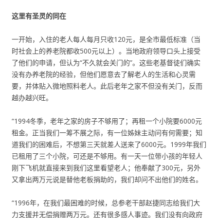
这里有圣灵的同在
一开始，入住的老人每人每月只收120元，是全市最低标准（当
时社会上的养老院都收500元以上）。当地政府领导口头上接受
了他们的申请，但认为“不久就会关门的”。这些老基督徒们确实
没有办养老院的经验，但他们愿意去了解老人的生活和心灵需
要，并体贴入微地照料老人。此后老年之家不但没有关门，反而
越办越兴旺。
“1994冬季，老年之家的房子不够用了；再租一个小院要6000元
租金。正当我们一筹不展之际，有一位姊妹主动问有何需要；知
道我们的困难后，不想第三天就差人送来了6000元。1999年我们
已租用了三个小院，可还是不够用。有一天一位带小孩的年轻人
刚下飞机就直接来到我们这里看望老人；他奉献了300元，另外
又拿出两万元说是替他老板捐助的，我们却问不出他们的姓名。
“1996年，在我们最困难的时候，总参老干部赵捷同志给我们大
力支援并无偿捐赠两万元。还有很多感人事迹。我们没有向政府