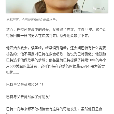
电影剧照，小巴特正徜徉在音乐世界中
然而，巴特还在高中的时候，父亲得了癌症，年仅44岁。这个活
得像困兽一样的男人在疾病到来后意外地柔软了下来。
他开始去教会，读圣经，经常读到睡着，还会问巴特有什么需要
祷告的；他不再反对巴特在教会唱歌；他说为巴特骄傲；他鼓励
巴特追求他做歌手的梦想；他甚至为巴特提供了持续10年的每个
月600美金的生活费，这样巴特在追梦的时候最起码不用为饭食
担忧……
巴特与父亲竟然和好了！
巴特与父亲竟然成了好朋友！
巴特十几年来都不敢相信会有这样的奇迹发生，虽然他日思夜