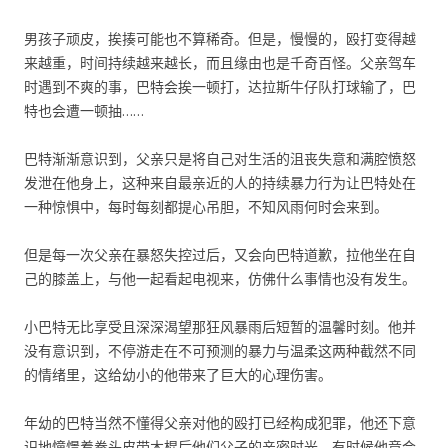
男孩子顽皮，挨揍可能也不算稀奇。但是，慢慢的，殴打变得越
来越重，时间持续越来越长，而且缘由也是千奇百怪。父亲驾车
时遇到不爽的事，巴特会挨一顿打，达拉斯牛仔队打球输了，巴
特也会遭一顿抽……
巴特渐渐意识到，父亲只是将自己对生活的沮丧失意和满腔愤怒
发泄在他身上，这种来自最亲近的人的持续暴力行为让巴特处在
一种惊惧中，每时每刻都提心吊胆，不知风雨何时会来到。
但是每一次父亲在暴怒失控过后，又会向巴特道歉，拉他坐在自
己的膝盖上，与他一起看起电视来，仿佛什么事情也没有发生。
小巴特无比享受且深深渴望那狂风暴雨后短暂的温馨时刻。他并
没有意识到，不停游走在不可预测的暴力与温柔这两种截然不同
的情绪里，这给幼小的他带来了巨大的心理伤害。
年幼的巴特当然不懂得父亲对他的殴打已经构成犯罪，他还下意
识地憧憬着拳头皮带木棍后他们父子的亲密时光。有时候他竟会