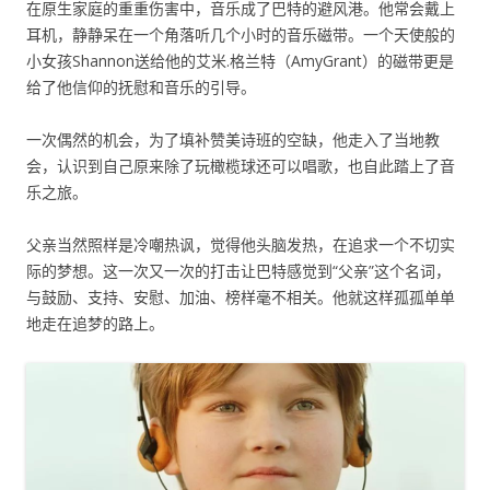
在原生家庭的重重伤害中，音乐成了巴特的避风港。他常会戴上
耳机，静静呆在一个角落听几个小时的音乐磁带。一个天使般的
小女孩Shannon送给他的艾米.格兰特（AmyGrant）的磁带更是
给了他信仰的抚慰和音乐的引导。
一次偶然的机会，为了填补赞美诗班的空缺，他走入了当地教
会，认识到自己原来除了玩橄榄球还可以唱歌，也自此踏上了音
乐之旅。
父亲当然照样是冷嘲热讽，觉得他头脑发热，在追求一个不切实
际的梦想。这一次又一次的打击让巴特感觉到“父亲”这个名词，
与鼓励、支持、安慰、加油、榜样毫不相关。他就这样孤孤单单
地走在追梦的路上。