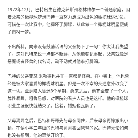
1972年12月，巴特出生在德克萨斯州格林维尔一个普通家庭，因
着父亲的橄榄球梦想巴特一直努力想成为出色的橄榄球运动员。
可惜在一次比赛中，他摔坏了脚踝，从此做一个橄榄球明星便成
了南柯一梦。
不出所料，向来没有鼓励话语的父亲扔下了一句：你太让我失望
了。这对巴特来说一点都不新鲜，从他能够记事起，父亲就像是
恶魔或者怪兽的代名词，动不动就对他拳打脚踢。
巴特的父亲亚瑟.米勒德也并非一直都是怪兽。在小镇上，他也曾
经是被大家喜爱的橄榄球明星。但是一次不幸的交通意外改变了
这一切。亚瑟陷入昏迷8个星期，醒来之后，他完全变了一个人，
脾性暴躁，粗鲁易怒，对医院的看护人员也是这样。他的橄榄球
职业生涯很快就结束了。接着，婚姻也瓦解了。
父母离异之后，巴特和哥哥先与母亲同住，后来母亲再嫁搬出小
镇，在读小学三年级的巴特与哥哥搬回爸爸的家。巴特无论如何
也没有想到，他的噩梦开始了。