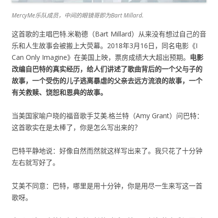
MercyMe乐队成员，中间的眼镜哥即为Bart Millard.
这首歌的主唱巴特.米勒德（Bart Millard）从来没有想过自己的音
乐和人生故事会被搬上大荧幕。2018年3月16日，同名电影《I
Can Only Imagine》在美国上映，票房成绩大大超出预期。
电影
改编自巴特的真实经历，给人们讲述了歌曲背后的一个父与子的
故事，一个受伤的儿子逃离暴虐的父亲去远方流浪的故事，一个
有关救赎、饶恕和恩典的故事。
当美国家喻户晓的福音歌手艾美.格兰特（Amy Grant）问巴特：
这首歌实在是太棒了，你是怎么写出来的？
巴特平静地说：好像自然而然就这样写出来了。我只花了十分钟
左右就写好了。
艾美不同意：巴特，哪里是用十分钟，你是用尽一生来写这一首
歌呀。