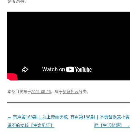
参考资料：
本条目发布于
2021-05-26
。属于
见证如云
分类。
文
←
有声第166期 | 为上帝而勇敢
有声第168期 | 不责备换来小奖
章
说不的女孩【生命见证】
励【生活随感】
→
导