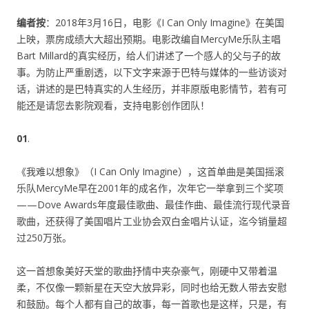
编者按
：2018年3月16日，电影《I Can Only Imagine》在美国
上映，票房成绩大大超出预期。电影改编自MercyMe乐队主唱
Bart Millard的真实经历，给人们讲述了一个感人的父与子的故
事。为防止严重剧透，以下文字来源于巴特与媒体的一些访谈对
话，讲述的是巴特真实的人生经历，并非原版电影情节，若有可
能还是请您去影院观看，支持电影创作团队！
01
.
《我难以想象》（I Can Only Imagine），这首单曲是美国摇滚
乐队MercyMe早在2001年的成名作，次年它一举拿到三个奖项
——Dove Awards年度最佳歌曲、最佳作曲、最佳流行现代录音
歌曲，还获得了美国唱片工业协会双白金唱片认证，迄今销量超
过250万张。
这一首想象美好天堂的歌曲抒情中夹杂豪气，刚硬中又带着温
柔，不仅像一颗新星在天空大放异彩，同时也给无数人带去安慰
和鼓励。每个人都有自己的故事，每一首歌也是这样，只是，有