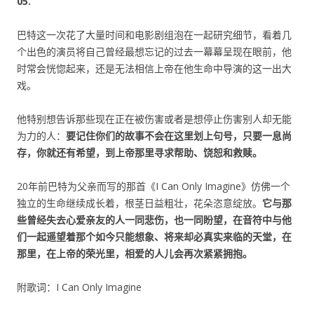
05.
巴特这一次花了大量时间和电影剧组泡在一起研究细节，看着几
个出色的演员将自己曾经最想忘记的过去一幕幕呈现在眼前，他
时常会恍惚起来，还是无法相信上帝在他生命中导演的这一出大
戏。
他特别想告诉那些现在正在被伤害或者是想停止伤害别人却无能
为力的人：
要记住你们的故事不会在这里划上句号，只要一息尚
存，你就还有希望，到上帝那里寻求帮助、饶恕和救赎。
20年前巴特为父亲而写的那首《I Can Only Imagine》仿佛一个
独立的生命继续成长着，根茎日益粗壮，花朵恣意绽放。
它与那
些曾经失去心爱亲友的人一同悲伤，也一同盼望，在音符中与他
们一起遥望着那个如今只能想象、将来却必真实来临的天堂，在
那里，在上帝的荣光里，相爱的人儿会再次紧紧拥抱。
附歌词：I Can Only Imagine