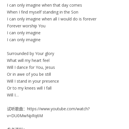
I can only imagine when that day comes
When I find myself standing in the Son
I can only imagine when all I would do is forever
Forever worship You
I can only imagine
I can only imagine
Surrounded by Your glory
What will my heart feel
Will I dance for You, Jesus
Or in awe of you be still
Will I stand in your presence
Or to my knees will I fall
Will I…
试听歌曲：https://www.youtube.com/watch?
v=DU0MwNpRq6M