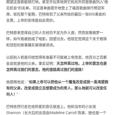
期望这首歌能够打响，甚至开玩笑地将它和另外四首歌曲列入“绝
无机会”的名单。可这首单曲意外地登上了福音歌曲排行榜冠军
席，就在那个星期，巴特收到了父亲所给的最后一张600美金的
支票。上帝的安排是如此奇妙。
巴特原来觉得自己的人生经历不足为外人道，然而就像做梦一
样，如今竟被拍成了电影。回望过去，他现在觉得这个关于救赎
和饶恕的故事确实值得被讲述。
以前别人若是问他觉得有谁最不可能被上帝改变，他百分之百都
会说就是他的父亲。事实证明：
天怎样高过地，上帝的意念也是
怎样高过我们的意念，祂的道路高过我们的道路！
他感慨地说：“
如果上帝可以把他从一个魔鬼改变成我一直渴望拥
有的父亲，改变成我立志想要成为的男人，那么祂就可以改变任
何人！
”
巴特依然行走在他热爱的音乐旅途上，他和当年的小女孩
Shannon（长大后的女孩由Madeline Carroll 饰演，她也是一个