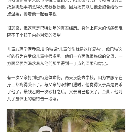
故意挑起事端惹得父亲狠狠揍他，因为揍完以后他会施舍给他一
点温柔，搂着他一起看电视……
很悲哀，但这就是巴特幼年的真实经历。身体上再大的伤痛都阻
隔不了小孩子内心对爱的渴望。
儿童心理学家乔恩.艾伯特说“儿童创伤就是这样复杂”，像巴特这
样的行为在受虐儿童中很多见。他们一方面仇恨施虐的父母，一
方面又强烈渴求着从他们那里得到一丁点的温柔和肯定。
有一次父亲打到巴特遍体鳞伤，两天没能去学校，因为衣服穿在
身上都疼得受不了。与父亲的眼神相遇时，他觉得父亲真是要杀
了他了。最残忍的一次殴打之后，父亲自己也哭了，至此，他对
儿子身体上的虐待告一段落。