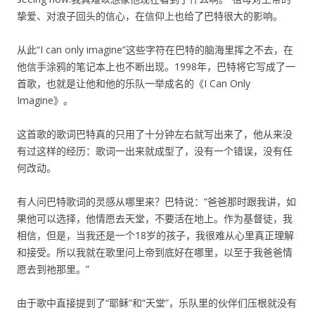
挚爱、对浪子回头的信心，在信仰上也给了巴特很大的影响。
从此“I can only imagine”这些字符在巴特的脑海里挥之不去，在
他信手涂鸦的笔记本上也不断出现。1998年，巴特将它写成了一
首歌，也就是让他和他的乐队一举成名的《I Can Only
Imagine》。
这首歌的歌词巴特真的只用了十分钟左右就写出来了，他从来没
有过这样的经历：歌词一出来就成型了，没有一个错误，没有任
何改动。
有人问巴特歌词的灵感从哪里来？巴特说：“爸爸那时跟我讲，如
果他可以选择，他情愿去天堂，不要活在地上。作为基督徒，我
相信，但是，当我还是一个18岁的孩子，我很难从心里真正理解
和接受。所以我就在歌里问上帝到底好在哪里，以至于我爸爸情
愿去到祂那里。”
由于歌中直接提到了“耶稣”和“天堂”，乐队里的伙伴们压根就没有