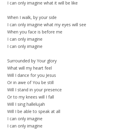
I can only imagine what it will be like
When I walk, by your side
I can only imagine what my eyes will see
When you face is before me
I can only imagine
I can only imagine
Surrounded by Your glory
What will my heart feel
Will I dance for you Jesus
Or in awe of You be still
Will I stand in your presence
Or to my knees will I fall
Will I sing hallelujah
Will I be able to speak at all
I can only imagine
I can only imagine