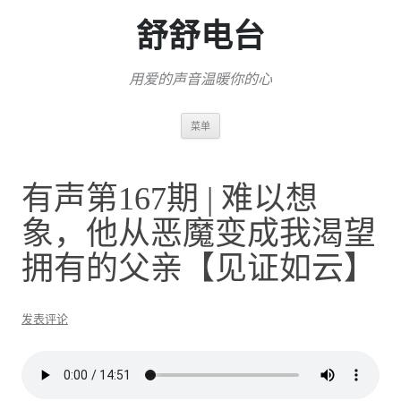
舒舒电台
用爱的声音温暖你的心
跳
菜单
至
正
文
有声第167期 | 难以想
象，他从恶魔变成我渴望
拥有的父亲【见证如云】
发表评论