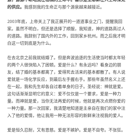
的供应。
我感到我的生命正与那个源泉越来越接近。
2003年底，上帝关上了我正展开的一道道事业之门，提醒我回
家。虽然不明白，但还是选择了顺服，我知道，神的道路高过人
的道路。我辞别了国内外的工作，回到家乡杭州。而之后我才明
白这一切到底是为什么。
在去北京之前我就结婚了。但是奔波追逐的生活使当时都太年轻
的两个人很快陷入了困顿。爱是什么？有永远吗？看身边的朋
友，结了婚的基本都离了，爱得死去活来的基本都散了。有人说
爱就是一场化学反应，到最后左手握右手。那些年虽然名义上还
在一起，我和先生却各自过着单身的日子。圣经说：神就是爱。
这句话渐渐显明它的意义：爱不仅仅是一个要求，爱是一种力
量。而神就是爱，当你无法再爱的时候，他就是再次点燃你爱的
一种力量。那一次回家，我清楚地知道是主亲自在我们的家中注
入了他的爱情，他让我用一种无法形容的新鲜来注视我的爱人。
爱是恒久忍耐，又有恩慈。爱是不嫉妒。爱是不自夸。不张狂。