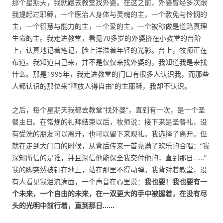
那个星期天，我就跑去教堂找外婆。在这之前，外婆曾经多次跟
我提起过耶稣，一个医治人身体与灵魂的主，一个赦免与怜悯的
主，一个智慧与能力的主，一个爱的主，一个被称做是道路真理
生命的主。我走进教堂，看见70多岁的外婆挤在小教堂的台阶
上，认真地记着笔记，脸上洋溢着年轻的光彩。台上，牧师正在
布道。我知道自己来，并不是仅仅来找外婆的，我知道我是来找
什么。那是1995年，我走进教堂的门口有很多人认识我，而那些
人都认识的那位来“释放人得自由”的主耶稣，我却不认识。
之后，每个星期天我都去教堂“找外婆”，直到有一次，是一个圣
餐主日。在常规的礼拜结束以后，牧师说：接下来是圣餐礼，没
有受洗的朋友可以离开，也可以留下来观礼。我选择了离开。但
就在走到大门口的时候，从背后传来一首充满了欢乐的合唱：“我
深知所信的是谁，并且深信他能保全我交付他的，直到那日……”
我的脚突然被钉在地上，站在那里不得动弹。我背对着教堂，没
有人看见我泪流满面，一个声音在心里说：
我也要！我也要有一
个未来，一个自由的未来，在一双更大的手中被握着，在没有尽
头的光明中前行着，直到那日……