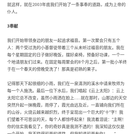
就这样，就在2003年底我们开始了一条事奉的道路，成为上帝的
仆人。
3奉献
我们开始带领身边的朋友一起追求福音。第一次聚会只有五个
人：两个受过洗的小基督徒带着三个从未听过福音的朋友。我在
每个星期固定的日子做好晚饭，摆好桌椅，预备好功课，一个一
个地请朋友们过来。在固定每周聚会的8个月之后，第一批小羊终
于在一个春天的傍晚受洗了！那真是初熟的果子。
记得那天下起很细的小雨，我们在一泉清冽的溪水中请来牧师为
每一个人施洗。最后一位下水后，我们唱起《云上太阳》：云上
太阳它总不改变，虽然小雨洒在脸上……就在那时，山那边的天空
突然升起一抹晚霞，雨停了，霞光由远及近，一直铺向我们所在
的山谷，火烧云越来越炽烈，终于呈现出一个巨大的“十”字！我
们望着不可思议的天，每个人都惊呼起来！我流着泪说：“主啊！
你的信实我看见了，你的奇妙真是我测不透的！我深知这仅仅是
一个开始，我不晓得前面的道路，但我知道前面有你！……”