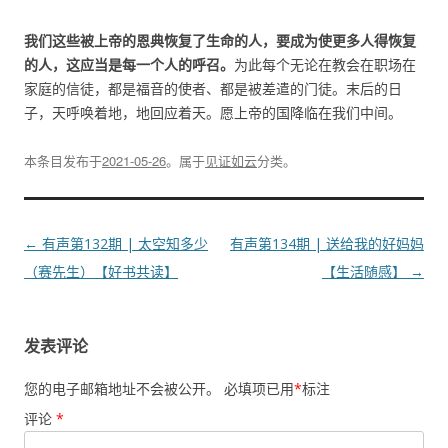
我们这些被上帝的恩典恢复了生命的人，要成为使更多人得恢复
的人，这应当是每一个人的呼召。
为此每个无论在教会在职场在
家庭的信徒，都是福音的使者、都是被差遣的门徒。末后的日
子，天呼唤着地，地回应着天。愿上帝的国降临在我们中间。
本条目发布于
2021-05-26
。属于
见证如云
分类。
文
←
有声第132期 | 太空知多少
有声第134期 | 送给我的好妈妈
章
（赛先生）【好书共读】
【生活随感】
→
导
航
发表评论
您的电子邮箱地址不会被公开。
必填项已用
*
标注
评论
*