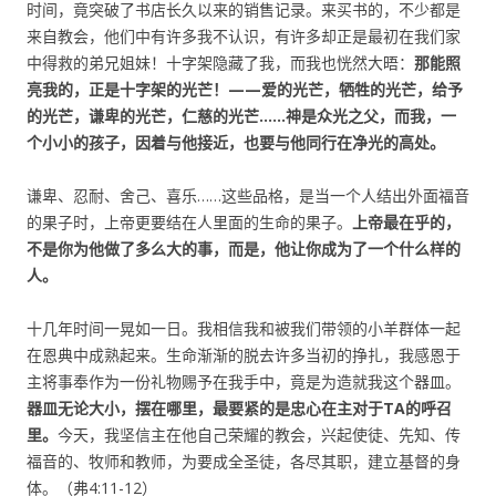
时间，竟突破了书店长久以来的销售记录。来买书的，不少都是
来自教会，他们中有许多我不认识，有许多却正是最初在我们家
中得救的弟兄姐妹！十字架隐藏了我，而我也恍然大晤：
那能照
亮我的，正是十字架的光芒！——爱的光芒，牺牲的光芒，给予
的光芒，谦卑的光芒，仁慈的光芒……神是众光之父，而我，一
个小小的孩子，因着与他接近，也要与他同行在净光的高处。
谦卑、忍耐、舍己、喜乐……这些品格，是当一个人结出外面福音
的果子时，上帝更要结在人里面的生命的果子。
上帝最在乎的，
不是你为他做了多么大的事，而是，他让你成为了一个什么样的
人。
十几年时间一晃如一日。我相信我和被我们带领的小羊群体一起
在恩典中成熟起来。生命渐渐的脱去许多当初的挣扎，我感恩于
主将事奉作为一份礼物赐予在我手中，竟是为造就我这个器皿。
器皿无论大小，摆在哪里，最要紧的是忠心在主对于TA的呼召
里。
今天，我坚信主在他自己荣耀的教会，兴起使徒、先知、传
福音的、牧师和教师，为要成全圣徒，各尽其职，建立基督的身
体。（弗4:11-12）