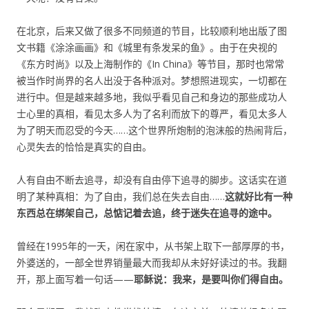
在北京，后来又做了很多不同频道的节目，比较顺利地出版了图
文书籍《涂涂画画》和《城里有条发呆的鱼》。由于在央视的
《东方时尚》以及上海制作的《In China》等节目，那时也常常
被当作时尚界的名人出没于各种派对。梦想照进现实，一切都在
进行中。但是越来越多地，我似乎看见自己和身边的那些成功人
士心里的真相，看见太多人为了名利而放下的尊严，看见太多人
为了明天而忍受的今天……这个世界所炮制的泡沫般的热闹背后，
心灵失去的恰恰是真实的自由。
人有自由不断去追寻，却没有自由停下追寻的脚步。这话实在道
明了某种真相：为了自由，我们总在失去自由……
这就好比有一种
东西总在绑架自己，总惦记着去追，终于迷失在追寻的途中。
曾经在1995年的一天，闲在家中，从书架上取下一部厚厚的书，
外婆送的，一部全世界销量最大而我却从未好好读过的书。我翻
开，那上面写着一句话——
耶稣说：我来，是要叫你们得自由。