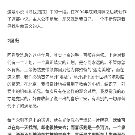
这是小说《寻找跑跑》中的一段。在2004年底的海啸之后我创作
了这部小说。主人公不是我，却又就是我自己，一个不断奔跑着
寻找生命意义的人。
2回 归
回看受洗后的这些年月，其实上帝的手一直都在带领。上帝对我
们有一个计划，一个真正踏实的计划，是存到永远的。不管你怎
么背离，上帝仍然要带领你回到他为你预备的“迦南美地”，而在
这之前，我们必须首先离开“埃及”，离开那个属于世界的泡影般
的繁荣。在北京，我很奇妙地被带到了教会的小组，结识了一群
爱主的姐妹和弟兄。每次只有在这样的聚会过后，我发觉我的心
才是充实的，好像收获了说不出的喜乐平安，有着别的一切都替
代不了的满足感。
每当念到圣经上的话语，就有光使我心里燃起一片明亮。
欢愉可
以在每一天找到，却也很快失去；而喜乐则是一条河流，一个泉
源，源源不断地流在枯槁的生命中。喜乐是主耶稣在人生命深处