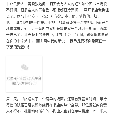
书店负责人一再紧张地问：明天会有人来的吧？如今图书市场很
不好啊，很多名人的签名售书现场都很冷清啊……离开书店我也沮
丧了。罗马书11章36节说：万有都是本于他，倚靠他，归于
他……如果我相信一切是出于神，那么就该将一切重担卸下而完全
地依靠神，如此，一切所成就的荣耀也就完全地归于神而不再属
于自己了。那天晚上的祷告中，我对主说：“主啊，求你将我隐藏
在你的十字架中。”而主回应我的话说：“
我乃是要将你隐藏在十
字架的光芒中！
”
第二天，书店迎来了一个奇异的场面。还没有到签售时间，等待
签售的队伍已经安静地绕行在书店的每个空隙。那位紧张的负责
人不得不一批批地将所有的书搬出来直到仓库中最后一本！半天