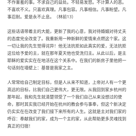
不作害羞的事。不求自己的益处。不轻易发怒。不计算人的恶。
不喜欢不义。只喜欢真理。凡事包容。凡事相信。凡事盼望。凡
事忍耐。爱是永不止息。（林前13）
这些话语带着主的大能，更新了我的心意，我对待婚姻对待丈夫
的态度完全改变了。我重新用一种新鲜的爱情来点燃这个家。这
一切让我的先生觉得诧异！他无法抗拒如此真实的爱，无法抗拒
这位给予爱的主，就在那年夏天他也受洗归主。从此以后，是主
耶稣的爱实实在在地活在这个关系中。在我们的新房子里他把一
句话刻在墙壁上：基督是我家之主。
人常常给自己制定目标，但是人从来不知道，上帝对人有一个更
高远的目标，比我们自己更伟大，更无限。从我回到家乡杭州的
那年起，我和先生就清楚领受了一个我们自己从来没想过的使
命，那时其实我已经开始在杭州的教会参与事奉，但这个新决定
仍实实在在改变了我们接下来所有的人生。这就是主对我们家的
呼召：奉献我们的家，成为一个主的家，从此帮助更多灵魂找到
真正的归宿！