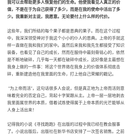
我可以去帮助更多人恢复他们的生命。他使我看见人真正的价
值，不是在于为自己获得了多少，而是在我的使命中活出了多
少。我重新对主说，我愿意。无论要付上什么样的代价。
这些年，我们所结的每个果子都是恩典的果子。而在这个过程
中，我深深领受神对于我这个小小的仆人的恩典。上帝的手就这
样一直做在我和我们的家中。虽然后来我和我先生都接受了知识
装备，也看见了自己的成长，然而在服侍中最刻骨铭心的，依然
是不断地破碎，几乎每一天都在破碎中成长，这好像是主最想在
我身上做的一件事：将这个世界烙在我身上的价值体系彻底击
碎，重新建造他在我里面的生命，打上他自己荣耀的戳记。
“为上帝而活”，这句话很多人会说，但是真正地为上帝而活则意
味着完全的否定自己，背起十字架跟从主。上帝一层一层地剥去
我里面属世界的本质，借着试炼使得属于上帝本质的光芒能够从
人身上活出来！
记得我的小说《寻找跑跑》在出版的过程中我已经在教会服事
了。小说出版后，出版社在新华书店安排了一次签名销售。之前