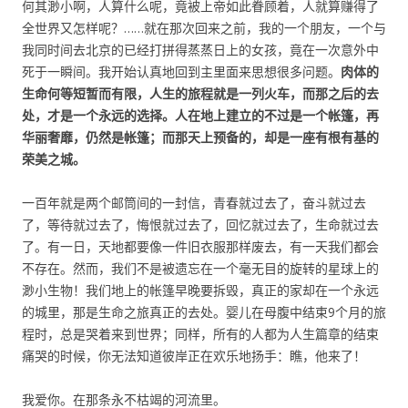
何其渺小啊，人算什么呢，竟被上帝如此眷顾着，人就算赚得了
全世界又怎样呢？……就在那次回来之前，我的一个朋友，一个与
我同时间去北京的已经打拼得蒸蒸日上的女孩，竟在一次意外中
死于一瞬间。我开始认真地回到主里面来思想很多问题。
肉体的
生命何等短暂而有限，人生的旅程就是一列火车，而那之后的去
处，才是一个永远的选择。人在地上建立的不过是一个帐篷，再
华丽奢靡，仍然是帐篷；而那天上预备的，却是一座有根有基的
荣美之城。
一百年就是两个邮筒间的一封信，青春就过去了，奋斗就过去
了，等待就过去了，悔恨就过去了，回忆就过去了，生命就过去
了。有一日，天地都要像一件旧衣服那样废去，有一天我们都会
不存在。然而，我们不是被遗忘在一个毫无目的旋转的星球上的
渺小生物！我们地上的帐篷早晚要拆毁，真正的家却在一个永远
的城里，那是生命之旅真正的去处。婴儿在母腹中结束9个月的旅
程时，总是哭着来到世界；同样，所有的人都为人生篇章的结束
痛哭的时候，你无法知道彼岸正在欢乐地扬手：瞧，他来了！
我爱你。在那条永不枯竭的河流里。