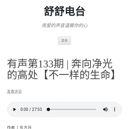
舒舒电台
用爱的声音温暖你的心
跳
菜单
至
正
文
有声第133期 | 奔向净光
的高处【不一样的生命】
发表评论
作者 | 东方月