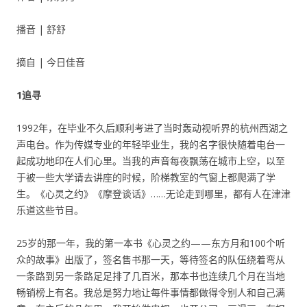
播音 | 舒舒
摘自 | 今日佳音
1追寻
1992年，在毕业不久后顺利考进了当时轰动视听界的杭州西湖之
声电台。作为传媒专业的年轻毕业生，我的名字很快随着电台一
起成功地印在人们心里。当我的声音每夜飘荡在城市上空，以至
于被一些大学请去讲座的时候，阶梯教室的气窗上都爬满了学
生。《心灵之约》《摩登谈话》……无论走到哪里，都有人在津津
乐道这些节目。
25岁的那一年，我的第一本书《心灵之约——东方月和100个听
众的故事》出版了，签名售书那一天，等待签名的队伍绕着弯从
一条路到另一条路足足排了几百米，那本书也连续几个月在当地
畅销榜上有名。我总是努力地让每件事情都做得令别人和自己满