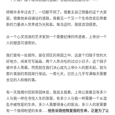
转眼许多年过去了，一切都不同了。借着主自己预备的这个大家
庭，借着他亲自铺设的道路，我看见一个又一个生命改变后带着
新的力量进入世界成为光和盐。每当这时，我就流泪感恩。
从一个心灵流浪的艺术家到一个需要纪律的传道者，上帝对一个
人的塑造可谓奇妙。
我们曾有一处居所，是在郊区的茶园之中，这是个归隐于世的大
好地方，闲来写写画画，两个人弄点吃的过过小日子。这个园子
被许多人羡慕。然而就在我们决心成为上帝仆人的那天起，就与
那片美丽的茶园渐行渐远。一周七天，日历上几乎写满每天需要
去见的人和做的事。
有一天我偶尔回到茶园休息，我说主我累。上帝让我看见有多少
人与我一样在寻找人生的答案，有多少人与我一样需要一个从混
乱中被恢复的生命，多少人需要得身心的医治，多少人的家需要
有一个值得盼望的未来……
他告诉我他恢复我的生命，正是为了让