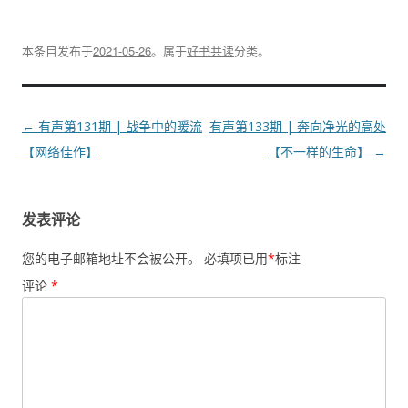
本条目发布于
2021-05-26
。属于
好书共读
分类。
文
←
有声第131期 | 战争中的暖流
有声第133期 | 奔向净光的高处
章
【网络佳作】
【不一样的生命】
→
导
航
发表评论
您的电子邮箱地址不会被公开。
必填项已用
*
标注
评论
*