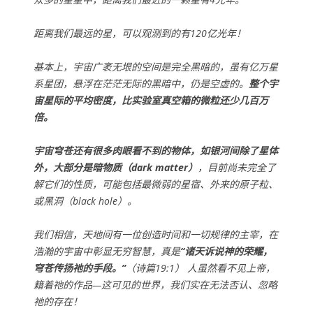
距离我们最远的星，可以观测到的有120亿光年！
基本上，宇宙广袤无垠的空间是完全黑暗的，虽有亿万星
系星团，悬浮在茫茫无际的黑暗中，仍是空虚的。
整个宇
宙星际的平均密度，比实验室真空箱的微粒还少几百万
倍。
宇宙穹苍还有很多肉眼看不到的物体，如银河间除了星体
外，大部分是暗物质（dark matter）
，目前尚未完全了
解它们的性质，可能包括最微弱的星宿、外来的原子粒、
或黑洞（black hole）。
我们相信，天地间有一位创造时间和一切规律的主宰，在
浩瀚的宇宙中彰显无穷智慧，真是
“诸天诉说神的荣耀，
穹苍传扬祂的手段。”
（诗篇19:1） 人虽然看不见上帝，
籍着祂的作品—这可见的世界，我们实在无法否认、忽略
祂的存在！