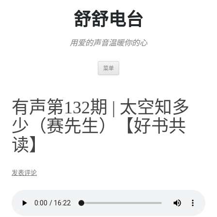
舒舒电台
用爱的声音温暖你的心
跳
菜单
至
正
文
有声第132期 | 太空知多
少（赛先生）【好书共
读】
发表评论