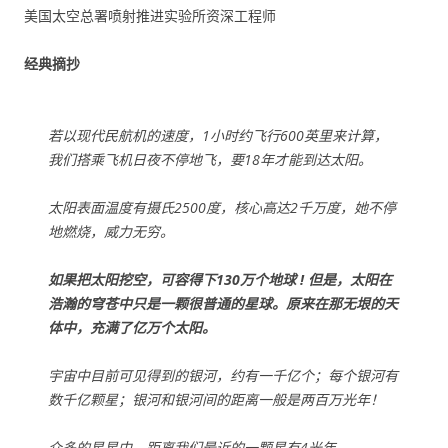
美国太空总署喷射推进实验所资深工程师
经典摘抄
若以现代民航机的速度，1小时约飞行600英里来计算，
我们搭乘飞机日夜不停地飞，要18年才能到达太阳。
太阳表面温度有摄氏2500度，核心高达2千万度，她不停
地燃烧，威力无穷。
如果把太阳挖空，可容得下130万个地球 !
但是，太阳在
浩瀚的穹苍中只是一颗很普通的星球。原来在那无垠的天
体中，充满了亿万个太阳。
宇宙中目前可见得到的银河，约有一千亿个；每个银河有
数千亿颗星；银河和银河间的距离一般是两百万光年！
众多的星星中，距离我们最近的一颗星有4光年。