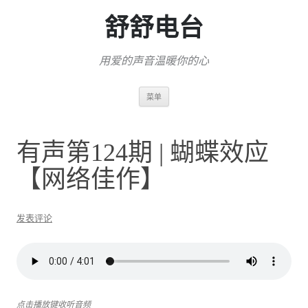
舒舒电台
用爱的声音温暖你的心
跳
菜单
至
正
文
有声第124期 | 蝴蝶效应
【网络佳作】
发表评论
点击播放键收听音频