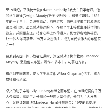
至19世纪，平信徒金波(Edward Kimball)任教会主日学老师，他
的学生慕迪(Dwight Moody)不懂《圣经》，却爱打瞌睡。1856
年的一个早上，金波有感动，前往鞋店，向在那里做工的慕迪谈
论灵魂问题。圣灵感动慕迪的心，在那个早上接受主耶稣作他的
救主，并顺服主道，将身心奉上作传道人，到世界各地传福音，
让一亿人得闻福音、75万人决志信主，成为当代最伟大的布道家
之一！
慕迪到英国一间小教会证道时，深深感动了梅尔牧师(Frederick
Meyer)，激励他去布道，著作70多本书，与慕迪齐名。
梅尔到美国讲道，使大学生卓文(J. Wilbur Chapman)信主、成为
牧师和布道家。
卓文的助手辛地(Billy Sunday)亦继之而布道，在20世纪初向千万
人传福音，感动了北卡州的一群商人基督徒，他们为主大发热
心，又邀请翰摩迪(Mordecai Ham)开布道会；16岁的葛培理