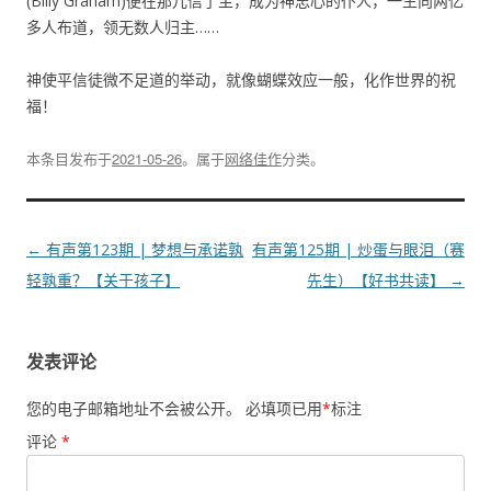
(Billy Graham)便在那儿信了主，成为神忠心的仆人，一生向两亿
多人布道，领无数人归主……
神使平信徒微不足道的举动，就像蝴蝶效应一般，化作世界的祝
福！
本条目发布于
2021-05-26
。属于
网络佳作
分类。
文
←
有声第123期 | 梦想与承诺孰
有声第125期 | 炒蛋与眼泪（赛
章
轻孰重？【关于孩子】
先生）【好书共读】
→
导
航
发表评论
您的电子邮箱地址不会被公开。
必填项已用
*
标注
评论
*