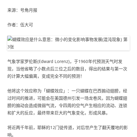
来源：号角月报
作者：伍大可
气象学家罗伦斯(Edward Lorenz)，于1960年代预测天气时发
现，当他省略了小数点后三位之后的数目，得出的结果与第一次
的计算大幅偏离，变成完全不同的预测！
他将这个效应称为「蝴蝶效应」：一只蝴蝶在巴西搧动翅膀，经
过时间的推进，可能会在美国德州引发一场龙卷风，因为蝴蝶翅
膀的搧动会造成微弱气流，令四周的空气产生相应的流动、连锁
和扩大的反应，最终带来巨大的气象变化，形成风暴。
将近两千年前，耶稣的12门徒传道，对后世产生了翻天覆地的影
响。