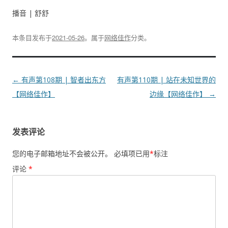
播音 | 舒舒
本条目发布于
2021-05-26
。属于
网络佳作
分类。
文
←
有声第108期 | 智者出东方
有声第110期 | 站在未知世界的
章
【网络佳作】
边缘【网络佳作】
→
导
航
发表评论
您的电子邮箱地址不会被公开。
必填项已用
*
标注
评论
*