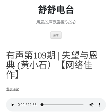
舒舒电台
用爱的声音温暖你的心
跳
菜单
至
正
文
有声第109期 | 失望与恩
典 (黄小石）【网络佳
作】
发表评论