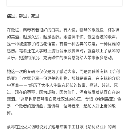
痛过，碎过，死过
在歌坛，蔡琴有着很好的口碑。有人说，蔡琴的歌就像一杯岁月
的美酒，越是久远，越是香醇。她波澜不惊、低回委婉的歌声，
是一种被遗忘了的古老语言，有着一种古典的浪漫，一种优雅的
感伤。笔者还在大学时上流行音乐欣赏课时，就喜欢上了蔡琴的
音乐，她独特深沉、充满磁性的嗓音总能给人带来很多感动。
她这一次的专辑不仅仅是为了感动大家，而是要藉着专辑《哈利
路亚》与大家分享一份更美的礼物，那就是福音。在专辑的介绍
中写着——“经历了太多人生跌宕起伏的故事，痛过、碎过、死
过，现在的蔡琴，因为成熟、因为信仰，浑身散发着从容自在的
潇洒。”这是也是蔡琴发自灵魂深处的心语。专辑《哈利路亚》像
是一个歌者的邀请函，邀请每一位听者来一起加入对上帝的敬
拜。
蔡琴在接受采访时说到了她与专辑中主打歌《哈利路亚》的渊