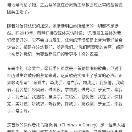
电话号码给了她，之后蔡琴就在台湾新生命教会过正常的基督徒
团契生活了。
随着对信仰认识的加深，她渐渐明白她所经历的一切都不是徒
然。在2010年，蔡琴在接受媒体采访时说：“凡事发生最终对我
们都是好的，它不会白白发生，任何的环境都是上帝为我们量身
定做的，都是在淬炼我们、塑造我们。”我们所遭受的苦痛，都是
上帝爱的戳记，为要激励我们领受更多丰盛的祝福。
专辑中的《亲爱主，牵我手》虽然是一首她翻唱的歌曲，但对于
经历过生命破碎的蔡琴来说，这首歌确实唱出了蔡琴的心声。正
如歌词所写：“亲爱主，牵我手，建立我，领我走；我疲倦，我软
弱，我苦愁；经风暴，过黑夜，求领我，进光明；亲爱主，牵我
手，到天庭；我道路，虽凄凉，主临近，慰忧伤；我在世，快打
完，美好仗；听我求，听我祷，搀我手，防跌倒；亲爱主，牵我
手，常引导。”
这首歌的原作者托马斯·陶赛（Thomas A.Dorsey）是一位黑人福
音歌手，他之所以能写出如此安慰人心的诗歌，乃是因为他也经