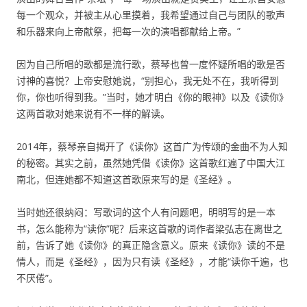
每一个观众，并被主从心里摸着，我希望通过自己与团队的歌声
和乐器来向上帝献祭，把每一次的演唱都献给上帝。”
因为自己所唱的歌都是流行歌，蔡琴也曾一度怀疑所唱的歌是否
讨神的喜悦？上帝安慰她说，“别担心，我无处不在，我听得到
你，你也听得到我。”当时，她才明白《你的眼神》以及《读你》
这两首歌对她来说有不一样的解读。
2014年，蔡琴亲自揭开了《读你》这首广为传颂的金曲不为人知
的秘密。其实之前，虽然她凭借《读你》这首歌红遍了中国大江
南北，但连她都不知道这首歌原来写的是《圣经》。
当时她还很纳闷：写歌词的这个人有问题吧，明明写的是一本
书，怎么能称为“读你”呢？后来这首歌的词作者梁弘志在离世之
前，告诉了她《读你》的真正隐含意义。原来《读你》读的不是
情人，而是《圣经》，因为只有读《圣经》，才能“读你千遍，也
不厌倦”。