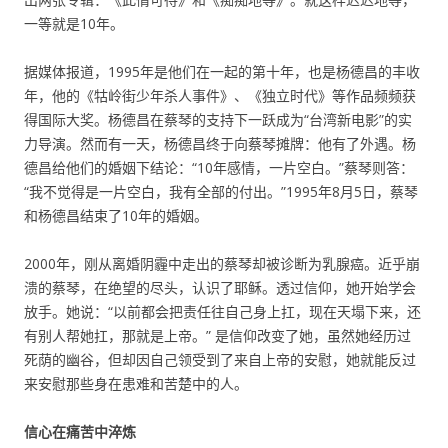
一等就是10年。
据媒体报道，1995年是他们在一起的第十年，也是杨德昌的丰收
年，他的《牯岭街少年杀人事件》、《独立时代》等作品频频获
得国际大奖。杨德昌在蔡琴的支持下一跃成为“台湾新电影”的实
力导演。然而有一天，杨德昌终于向蔡琴摊牌：他有了外遇。杨
德昌给他们的婚姻下结论：“10年感情，一片空白。”蔡琴则答：
“我不觉得是一片空白，我有全部的付出。”1995年8月5日，蔡琴
和杨德昌结束了10年的婚姻。
2000年，刚从离婚阴霾中走出的蔡琴却被诊断为乳腺癌。近乎崩
溃的蔡琴，在绝望的尽头，认识了耶稣。透过信仰，她开始学会
放手。她说：“以前都会把责任往自己身上扛，现在天塌下来，还
有别人帮她扛，那就是上帝。” 是信仰改变了她，虽然她经历过
死荫的幽谷，但却因自己领受到了来自上帝的安慰，她就能反过
来安慰那些身在患难和苦楚中的人。
信心在痛苦中淬炼