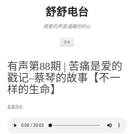
舒舒电台
用爱的声音温暖你的心
跳
菜单
至
正
文
有声第88期 | 苦痛是爱的
戳记–蔡琴的故事【不一
样的生命】
发表评论