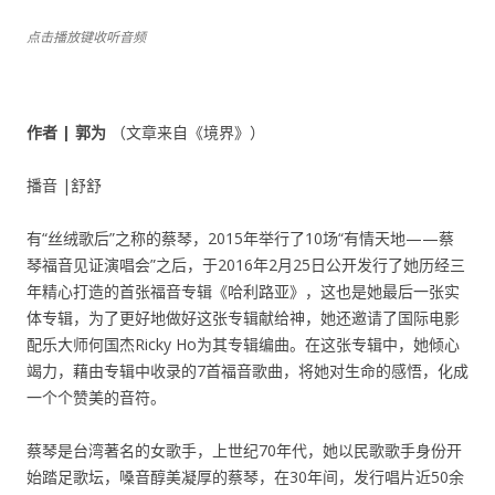
点击播放键收听音频
作者 | 郭为
（文章来自《境界》）
播音 |舒舒
有“丝绒歌后”之称的蔡琴，2015年举行了10场“有情天地——蔡
琴福音见证演唱会”之后，于2016年2月25日公开发行了她历经三
年精心打造的首张福音专辑《哈利路亚》，这也是她最后一张实
体专辑，为了更好地做好这张专辑献给神，她还邀请了国际电影
配乐大师何国杰Ricky Ho为其专辑编曲。在这张专辑中，她倾心
竭力，藉由专辑中收录的7首福音歌曲，将她对生命的感悟，化成
一个个赞美的音符。
蔡琴是台湾著名的女歌手，上世纪70年代，她以民歌歌手身份开
始踏足歌坛，嗓音醇美凝厚的蔡琴，在30年间，发行唱片近50余