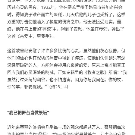
历过心灵的黑夜。1932年，他在密苏里州圣路易市参加奋兴会
时，得知妻子难产而亡的噩秏，几天后他的儿子也夭折了，这样
双重的打击使他陷入了极度的伤痛之中，他无法接受现实，最
终，他在与上帝的“摔跤”中，得到了安慰，他坐在琴旁，弹出了
这首《亲爱主，牵我手》。
这首歌曾经安慰了许许多多忧伤的心灵，虽然他们灰心疲倦，但
他们的信心也在深切的痛苦中得到了淬炼，使他们认识到只有深
深经历破碎的人，方能体会神用心良苦的爱，原来上帝才能真正
回应我们心灵深处的呐喊，正如专辑里的《牧者之歌》所唱：“我
虽然行过死荫的幽谷，也不怕遭害。因为你与我同在。你的杖，
你的竿，都安慰我。”（诗23：4）
“我已把舞台当做祭坛”
近年来蔡琴的演唱会几乎每一场的观众都超过万人，蔡琴把每次
演出的舞台当作“祭坛”，“每一场演出就是赞美主，让主亲自安慰