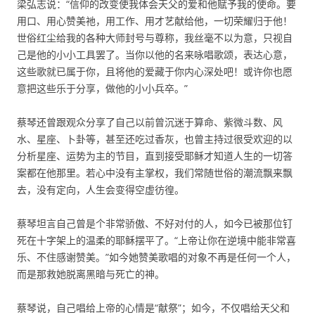
梁弘志说：“信仰的改变使我体会天父的爱和他赋予我的使命。要
用口、用心赞美祂，用工作、用才艺献给他，一切荣耀归于他！
世俗红尘给我的各种大师封号与尊称，我丝毫不以为意，只视自
己是他的小小工具罢了。当你以他的名来咏唱歌颂，表达心意，
这些歌就已属于你，且将他的爱藏于你内心深处吧！或许你也愿
意把这些乐于分享，做他的小小兵卒。”
蔡琴还曾跟观众分享了自己以前曾沉迷于算命、紫微斗数、风
水、星座、卜卦等，甚至还吃过香灰，也曾主持过很受欢迎的以
分析星座、运势为主的节目，直到接受耶稣才知道人生的一切答
案都在他那里。若心中没有主掌权，我们常随世俗的潮流飘来飘
去，没有定向，人生会变得空虚彷徨。
蔡琴坦言自己曾是个非常骄傲、不好对付的人，如今已被那位钉
死在十字架上的温柔的耶稣摆平了。“上帝让你在逆境中能非常喜
乐、不住感谢赞美。”如今她赞美歌唱的对象不再是任何一个人，
而是那救她脱离黑暗与死亡的神。
蔡琴说，自己唱给上帝的心情是“献祭”；如今，不仅唱给天父和