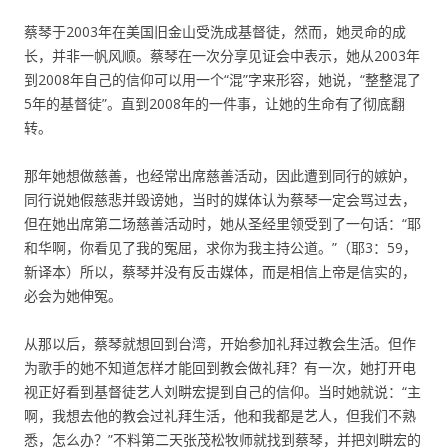
蔡琴于2003年在美国旧金山受洗成基督徒，然而，她灵命的成
长，并非一帆风顺。蔡琴在一次分享见证会中表示，她从2003年
到2008年自己的信仰可以用一个“混”字来形容，她说，“整整混了
5年的基督徒”。直到2008年的一件事，让她的生命有了彻底翻
转。
那年她想做慈善，也经常出席慈善活动，因此遭到同行的嫉妒，
同行说她假慈悲并毁谤她，当时的媒体认为蔡琴一定会骂过去，
但在她出席第二场慈善活动时，她从圣经里领受到了一句话：“耶
和华啊，你看见了我的冤屈，求你为我主持公道。”（耶3：59，
新译本）所以，蔡琴并没有反击媒体，而是相信上帝是信实的，
必会为她伸冤。
从那以后，蔡琴就想回到台湾，开始参加礼拜过教会生活。但作
为歌手的她不知道怎样才能回到教会做礼拜？有一次，她打开电
视正好看到基督徒艺人刘畊宏提到自己的信仰。当时她就说：“主
啊，我想去他的教会过礼拜生活，他和我都是艺人，但我们不熟
悉，怎么办？”不料第二天张茂松牧师就找到蔡琴，并把刘畊宏的