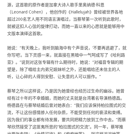
源，这首歌的原作者是加拿大诗人歌手里奥纳德·科恩
（Leonard Cohen），他创作的《Hallelujah》曾经被世界各地
超过200名艺人用不同语言演唱过，当蔡琴第一次听到此歌时，
就被这扣人心弦的旋律打动，而她一直以来的心愿就是能够用中
文版本演绎这首歌。
她说：“有天晚上，我听到脑海中有个声音说，‘不要再逃避了，就
你写吧’。当下灵感一来，就直接在黑暗中一气呵成写了《哈利路
亚》。”说到对这张专辑有什么期待时，她说：“对福音专辑的期
望是，除了唱给主内弟兄姐妹听之外，还能唱给还未信主的人
听，让心碎的人得到安慰、让失意的人可以振作。”
蔡琴之所以这样说，乃是因为她曾经也经历过生命的幽谷。她曾
经有过十年的不幸婚姻，而她的丈夫就是台湾著名导演杨德昌。
杨德昌在与蔡琴结婚后曾对她表白：“我们应该保持柏拉图式的交
流，不让这份感情掺入任何杂质，不能受到任何的亵渎和束缚。
因为我们的事业都有待发展，要共同把精力放到工作中去。”而蔡
琴欣然接受了这匪夷所思的“柏拉图式的交流”。同一年，蔡琴推
出两张专辑：《此情可待》和《痴痴地等》。就这样迟迟地等，