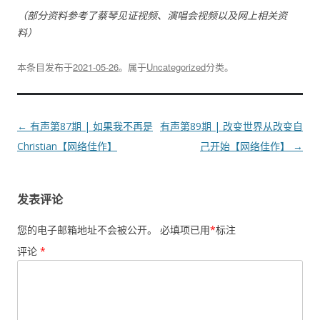
（部分资料参考了蔡琴见证视频、演唱会视频以及网上相关资
料）
本条目发布于
2021-05-26
。属于
Uncategorized
分类。
文
←
有声第87期 | 如果我不再是
有声第89期 | 改变世界从改变自
章
Christian【网络佳作】
己开始【网络佳作】
→
导
航
发表评论
您的电子邮箱地址不会被公开。
必填项已用
*
标注
评论
*