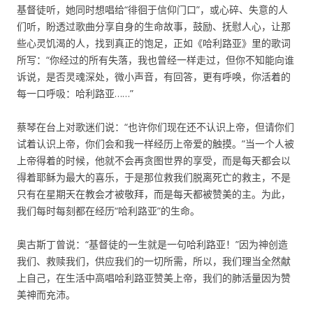
基督徒听，她同时想唱给“徘徊于信仰门口”，或心碎、失意的人
们听，盼透过歌曲分享自身的生命故事，鼓励、抚慰人心，让那
些心灵饥渴的人，找到真正的饱足，正如《哈利路亚》里的歌词
所写：“你经过的所有失落，我也曾经一样走过，但你不知能向谁
诉说，是否灵魂深处，微小声音，有回答，更有呼唤，你活着的
每一口呼吸：哈利路亚……”
蔡琴在台上对歌迷们说：“也许你们现在还不认识上帝，但请你们
试着认识上帝，你们会和我一样经历上帝爱的触摸。”当一个人被
上帝得着的时候，他就不会再贪图世界的享受，而是每天都会以
得着耶稣为最大的喜乐，于是那位救我们脱离死亡的救主，不是
只有在星期天在教会才被敬拜，而是每天都被赞美的主。为此，
我们每时每刻都在经历“哈利路亚”的生命。
奥古斯丁曾说：“基督徒的一生就是一句哈利路亚！”因为神创造
我们、救赎我们，供应我们的一切所需，所以，我们理当全然献
上自己，在生活中高唱哈利路亚赞美上帝，我们的肺活量因为赞
美神而充沛。