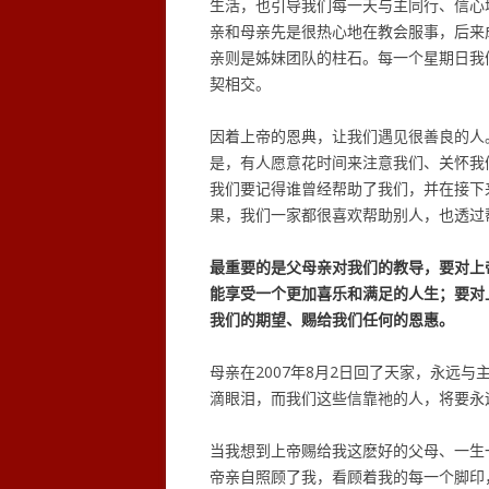
生活，也引导我们每一天与主同行、信心
亲和母亲先是很热心地在教会服事，后来
亲则是姊妹团队的柱石。每一个星期日我
契相交。
因着上帝的恩典，让我们遇见很善良的人
是，有人愿意花时间来注意我们、关怀我
我们要记得谁曾经帮助了我们，并在接下
果，我们一家都很喜欢帮助别人，也透过
最重要的是父母亲对我们的教导，要对上
能享受一个更加喜乐和满足的人生；要对
我们的期望、赐给我们任何的恩惠。
母亲在2007年8月2日回了天家，永远
滴眼泪，而我们这些信靠祂的人，将要永
当我想到上帝赐给我这麽好的父母、一生
帝亲自照顾了我，看顾着我的每一个脚印