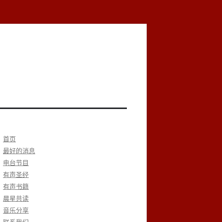
首页
最好的消息
电台节目
有声圣经
有声书籍
晨星共读
音乐分享