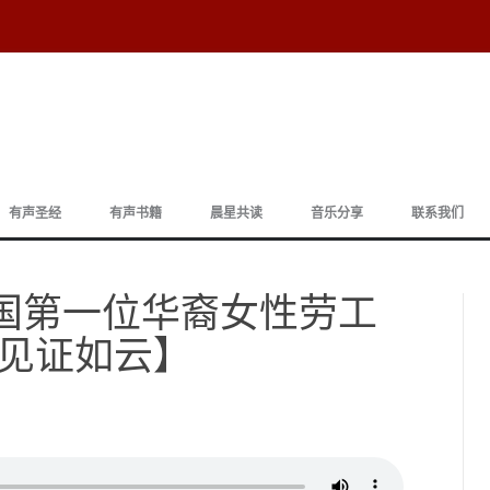
跳
至
有声圣经
有声书籍
晨星共读
音乐分享
联系我们
正
文
 美国第一位华裔女性劳工
见证如云】