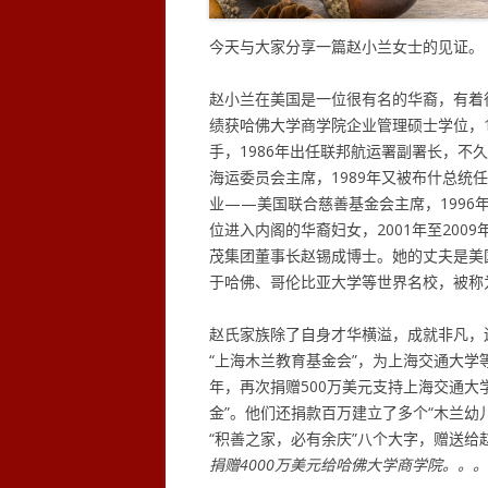
今天与大家分享一篇赵小兰女士的见证。
赵小兰在美国是一位很有名的华裔，有着很多
绩获哈佛大学商学院企业管理硕士学位，19
手，1986年出任联邦航运署副署长，不
海运委员会主席，1989年又被布什总统任
业——美国联合慈善基金会主席，199
位进入内阁的华裔妇女，2001年至200
茂集团董事长赵锡成博士。她的丈夫是美
于哈佛、哥伦比亚大学等世界名校，被称为
赵氏家族除了自身才华横溢，成就非凡，还
“上海木兰教育基金会”，为上海交通大学
年，再次捐赠500万美元支持上海交通大
金”。他们还捐款百万建立了多个“木兰幼儿
“积善之家，必有余庆”八个大字，赠送给
捐赠4000万美元给哈佛大学商学院。。。