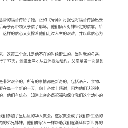
基督的福音传给了她，正如《号角》月报也将福音传扬出去
后母亲再带领父亲信了耶稣，他们俩人对神坚定的信靠，给
。这样的信心又支撑着他们走过人生的艰难，并以此信心为
来，这第三个女儿是他不在的时候诞生的。当时我的母亲、
行了37天，远渡重洋才从亚洲抵达纽约。父亲是第一次见到
是非常艰辛的，所有的事情都是新奇的，包括语言、食物、
要在每一个新的一天，向上帝献上感谢，因为他们认识神，
的。他们有信心，知道上帝必然祝福和保守我们这个幼小的
我们参加了皇后区的华人教会。这家教会成了我们新生活的
内的弟兄姊妹，他们像家人一样帮助我们逐渐适应新世界的