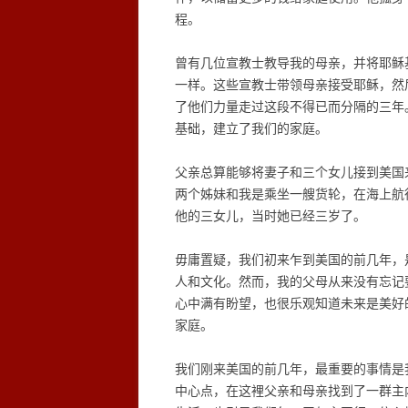
程。
曾有几位宣教士教导我的母亲，并将耶稣
一样。这些宣教士带领母亲接受耶稣，然
了他们力量走过这段不得已而分隔的三年
基础，建立了我们的家庭。
父亲总算能够将妻子和三个女儿接到美国
两个姊妹和我是乘坐一艘货轮，在海上航
他的三女儿，当时她已经三岁了。
毋庸置疑，我们初来乍到美国的前几年，
人和文化。然而，我的父母从来没有忘记
心中满有盼望，也很乐观知道未来是美好
家庭。
我们刚来美国的前几年，最重要的事情是
中心点，在这裡父亲和母亲找到了一群主