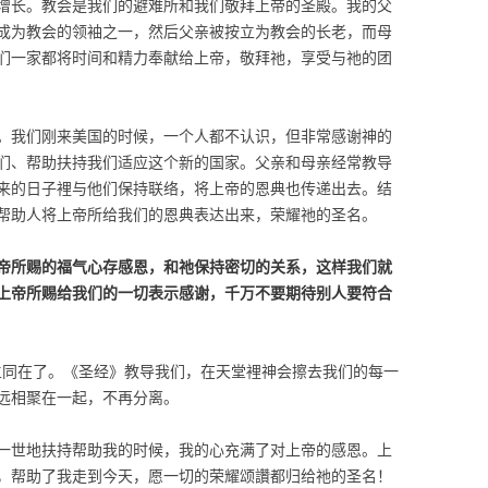
增长。教会是我们的避难所和我们敬拜上帝的圣殿。我的父
成为教会的领袖之一，然后父亲被按立为教会的长老，而母
们一家都将时间和精力奉献给上帝，敬拜祂，享受与祂的团
。我们刚来美国的时候，一个人都不认识，但非常感谢神的
们、帮助扶持我们适应这个新的国家。父亲和母亲经常教导
来的日子裡与他们保持联络，将上帝的恩典也传递出去。结
帮助人将上帝所给我们的恩典表达出来，荣耀祂的圣名。
帝所赐的福气心存感恩，和祂保持密切的关系，这样我们就
上帝所赐给我们的一切表示感谢，千万不要期待别人要符合
与主同在了。《圣经》教导我们，在天堂裡神会擦去我们的每一
远相聚在一起，不再分离。
一世地扶持帮助我的时候，我的心充满了对上帝的感恩。上
，帮助了我走到今天，愿一切的荣耀颂讚都归给祂的圣名！