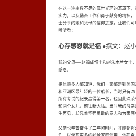
在这一连串数不尽的属世光环的笼罩下，
实力，以及勤奋工作和勇于献身的精神，
士分享的她和父母的信仰之旅，让我们可
听听看：
心存感恩就是福
●撰文：赵
我的父母──赵锡成博士和赵朱木兰女士
感恩。
相信很多人都知道，我们一家都是到美国
和亚洲区最年轻的一位船长，当时只有2
所有考试的纪录赢得第一名，也因此殊荣
和两个女儿，前往新大陆。当时我的母亲
生再见，却凭着坚强勇敢的意志和为家庭
父亲也辛苦奋斗了三年的时间，才能够将
作，以储蓄更多的钱给家庭使用。他孤身