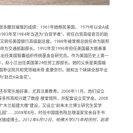
醒目璀璨的成绩：1961年她移民美国， 1979年以全A成
83年至1984年当选为“白宫学者”，担任白宫高级官员的助
久又转任美国银行高级副总裁，1988年被里根总统任命为联邦
命为交通部副部长。1992年至1996年担任美国最大慈善事
6年出任美国智囊组织传统基金会研究员。作为美国历史上第一
9年，赵小兰出任美国第24任劳工部部长。她的父亲是美国福
国参议院共和党领袖米奇·麦康奈尔。她和五个妹妹全部毕业
“赵氏6朵金花”。
非常乐施好善，尤其注重教育。2006年11月，他们设立
等多所高校兴建了数座 楼堂馆所，并配套设立奖学金。2008
学“木兰船建大楼”建设，又设立“赵朱木兰博士研究生奖学
园”……2008年8月，时任中国国务院总理温家宝亲自手书
赵锡成博士。
2012年4月12日，哈佛大学375年校庆时，赵家