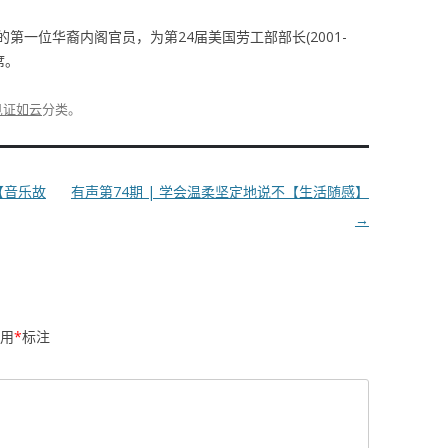
第一位华裔内阁官员，为第24届美国劳工部部长(2001-
席。
见证如云
分类。
【音乐故
有声第74期 | 学会温柔坚定地说不【生活随感】
→
用
*
标注