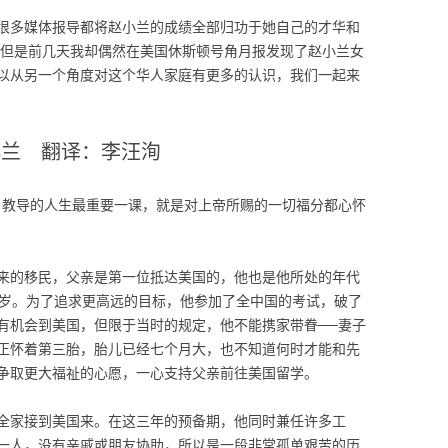
很多媒体报导都将赵小兰的成绩全部归功于她自己的才华和
 但是前几天我却偶然在美国休斯顿号角月报发现了赵小兰女
以从另一个角度对这个华人家庭有更多的认识，我们一起来
小兰 翻译：李汪洵
，教导的人生最重要一课，就是对上帝所赐的一切福分都心怀
来的移民，父亲是第一位抵达美国的，他也是他所处的年代
9岁。为了追求更高远的目标，他参加了全中国的考试，破了
有机会到美国，但限于当时的规定，他不能携家带眷──妻子
正怀着第三胎，胎儿已经七个月大，也不知道何时才能和先
争取更大福祉的心愿，一心支持父亲前往美国留学。
全家接到美国来。在这三年的预备期，他同时兼任许多工
一人，没有亲戚或朋友协助，所以是一段非常孤单艰苦的历