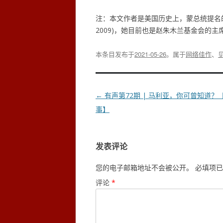
注：本文作者是美国历史上，蒙总统提名的
2009)，她目前也是赵朱木兰基金会的主
本条目发布于
2021-05-26
。属于
网络佳作
、
文
←
有声第72期 | 马利亚，你可曾知道？
章
事】
导
航
发表评论
您的电子邮箱地址不会被公开。
必填项已
评论
*