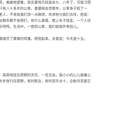
亮，痴痴地望着。其实婆母已经逝去七、八年了，可我习惯
只有八十多岁的公爹。婆婆刚去世那年，公爹身子软了一
老人，不肯给我们添一点麻烦，央求他与我们合住，他说：
出租车都不舍得打，有什么事情，蹬上车子就走。一个人住
乐呵呵。生活中，一想到公爹，我们就格外带劲儿。
像褪尽了黄晕的鸡雏，明亮起来。夫君说：今天是十五。
，高高地挂在原野的天空，一览无余。我小小的心儿装着心
步步穿行在原野，有时默念，有时双手合十，企盼月亮更正