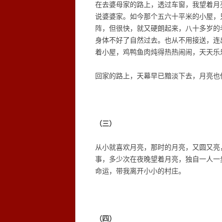
在去婆母家的路上，透过车窗，我望着月
说婆婆家。如今那个五六十平米的小屋，
阵，但很快，就又硬朗起来，八十多岁的
身体不好了自然过去。也从不用接送，连
着小屋，鸡鸭鱼肉炖得热热闹闹，天天乐
回家的路上，天幕早已黯淡下去，月亮也
（三）
从小就喜欢月亮，那时的月亮，又圆又亮
事，多少次在夜晚望着月亮，独自一人一
命运，带我离开小小的村庄。
（四）