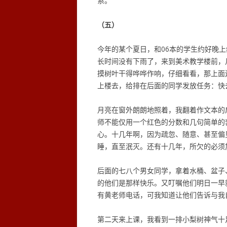
系。
（五）
今年的某个夏日，和06本的学生约好晚
长时间没有下雨了，来到美术教学楼前，
摸树叶干得哗哗作响，仔细看看，那上面
上楼去，给排在后面的同学发放任务：快
月亮在窗外朗朗地照着，我翻着作文本的
师不能仅用一个红色的分数和几句简单的
心。十几年啊，因为疏忽、随意、甚至偏
睡，直至泯灭。还有十几年，所欠的必须
后面的七八个男女同学，拿着水桶、盆子
的他们是那样快乐。又叮嘱他们明日一早
有黄老师电话，可我知道让他们告诉与我
第二天来上课，我看到一排小梨树神气十