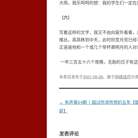
大雨，我乐呵呵的想：我的学生们一
（六）
写着这样的文字，我又不由向窗外看看，
楼丛，高高移到中天，此时欣赏月亮已经
正遥遥地和一个或几个举杯邀明月的人对
一年三百五十六个夜晚，无助的日子有这
本条目发布于
2021-05-26
。属于
网络佳作
分
文
←
有声第64期 | 超过所求所想的五年【
章
庭】
导
航
发表评论