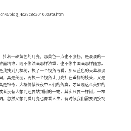
/s/blog_4c28c8c301000ata.html
，挂着一轮黄色的月亮，那黄色一点也不张扬，是淡淡的一
雅而精致，既不像油画那样浓重，也不像中国画那样随意。
是我找到几棵树，换了一个视角再看，那灰蓝色的天幕和淡
间，真是美丽，再换一个视角让月亮挂在垂柳的枝头，又是
真是神奇，大概怜惜长夜中人们的落寞，才呈现这么美妙的
或者没有人想到还要站到树的一端，其实只要一棵树，一棵
调。忽然又想到看月亮也像看人生，有时候我们需要调换视