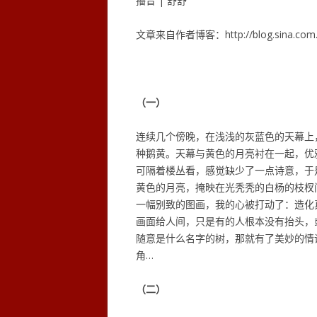
播音 | 舒舒
文章来自作者博客：http://blog.sina.com.cn
（一）
连续几个傍晚，在浅浅的灰蓝色的天幕上
种鹅黄。天幕与黄色的月亮衬在一起，优
可隔着楼丛看，感觉缺少了一点诗意，于
黄色的月亮，掩映在光秃秃的白杨的枝杈
一幅别致的图画，我的心被打动了：造化
画面给人间，只是有的人根本没有抬头，
随意是什么名字的树，那就有了美妙的情
角…
（二）