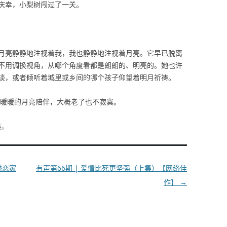
定在庆幸，小梨树闯过了一关。
月亮静静地注视着我，我也静静地注视着月亮。它早已脱离
不用调换视角，从哪个角度看都是朗朗的、明亮的。她也许
谈，或者倾听着城里或乡间的哪个孩子仰望着明月祈祷。
暖暖的月亮陪伴，大概老了也不寂寞。
类。
婚恋家
有声第66期 | 爱情比死更坚强（上集）【网络佳
作】
→