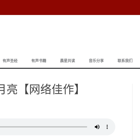
跳
至
有声圣经
有声书籍
晨星共读
音乐分享
联系我们
正
文
 黄月亮【网络佳作】