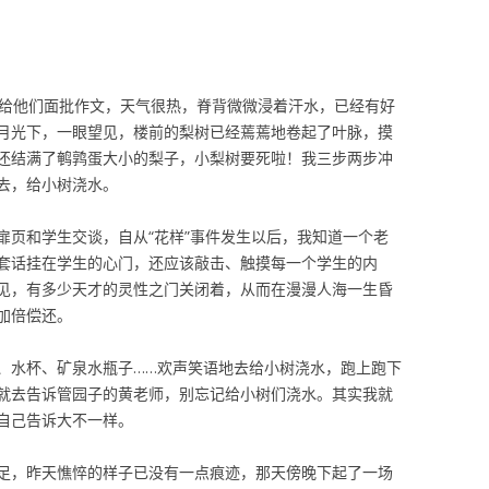
上给他们面批作文，天气很热，脊背微微浸着汗水，已经有好
月光下，一眼望见，楼前的梨树已经蔫蔫地卷起了叶脉，摸
还结满了鹌鹑蛋大小的梨子，小梨树要死啦！我三步两步冲
去，给小树浇水。
扉页和学生交谈，自从“花样”事件发生以后，我知道一个老
套话挂在学生的心门，还应该敲击、触摸每一个学生的内
见，有多少天才的灵性之门关闭着，从而在漫漫人海一生昏
加倍偿还。
、水杯、矿泉水瓶子……欢声笑语地去给小树浇水，跑上跑下
就去告诉管园子的黄老师，别忘记给小树们浇水。其实我就
自己告诉大不一样。
足，昨天憔悴的样子已没有一点痕迹，那天傍晚下起了一场