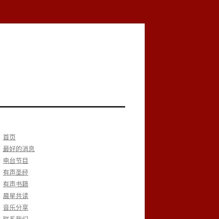
首页
最好的消息
电台节目
有声圣经
有声书籍
晨星共读
音乐分享