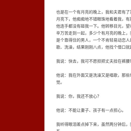
也是在一个有月亮的晚上，我和夫君有了
月亮下，他痴痴地不错眼珠地看着我，有
他连手都没有碰我一下。他转移目光，望
辛万苦走到一起，多少个有月亮的晚上，
是个靠得住的男人，一个不肯轻易动恋人
歌、洗澡，结果刚刚八点，他找个借口就
我说：快去，我可不愿担把丈夫拴在裤腰
他说：我在外面又是洗澡又是唱歌，那些
觉。
我说：你，我还不放心？
他说：不能让妻子、孩子有一点担心。
我听得眼泪差点掉下来，虽然两分钟后，