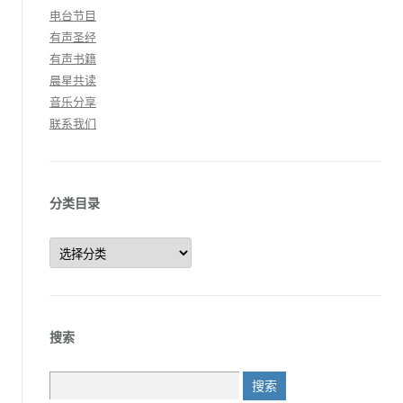
电台节目
有声圣经
有声书籍
晨星共读
音乐分享
联系我们
分类目录
分
类
目
录
搜索
搜
索：