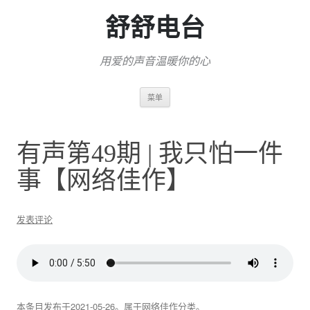
舒舒电台
用爱的声音温暖你的心
跳
菜单
至
正
文
有声第49期 | 我只怕一件
事【网络佳作】
发表评论
本条目发布于
2021-05-26
。属于
网络佳作
分类。