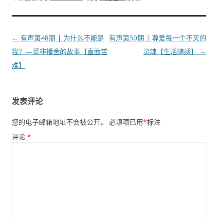
文
←
有声第48期 | 为什么不能是
有声第50期 | 尊爱每一个不灭的
章
我？—觅非播舍的故事【直面苦
灵魂【生活随感】
→
导
难】
航
发表评论
您的电子邮箱地址不会被公开。
必填项已用
*
标注
评论
*