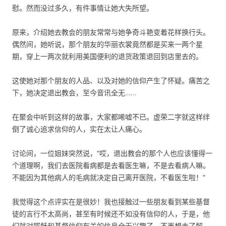
慰。然而没过多久，有件事情让她大失所望。
原来，介绍她去教会的朋友常常与她争奇斗艳变着花样换行头。
偶然间，她听说，那个朋友的华丽衣裳竟然都是买来一两个星
期，穿上一两次就利用美国便利的退货政策退回到店里去的。
这使她对那个朋友的人品、以及对她的信仰产生了怀疑。痛苦之
下，她决定退出教会，至今音讯全无……
在聚会中听到这样的故事，大家都唏嘘不已。虚荣二字就这样绊
倒了诚心追求信仰的人，实在太让人痛心。
讨论间，一位姐妹突然说，“哎，退出教会的那个人也应该懂得一
个道理啊，我们去医院看病都是去看医生嘛，不是去看病人嘛。
不能因为其他病人的毛病就决定自己离开医院，不看医生啦！”
我觉得这个点评实在是很妙！我也接触过一些朋友看到某些基督
徒的言行不太高尚，甚至有时候还不如没有信仰的人，于是，他
们就对耶稣和基督信仰有关的信息全无兴趣了，不再想去了解，