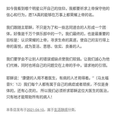
如今我看到哪个明星公开自己的信仰，我都要祈求上帝保守他的
信心和行为，愿TA真的能够在万事上都荣耀上帝的名。
我们跟随主耶稣，不只是为了和一些志同道合的人形成一个团
体，好像是千万个俱乐部中的一个。我们最终的，也是最重要的
目标是：认识荣耀的上帝，寻求生命的真道，使自己的言行得上
帝的喜悦，成为圣洁、恩慈、信实、良善的人。
我们要学会不让别人的错误或缺点使我们软弱。让我们诚心为他
们代祷，同时也将自己的问题交在上帝的手中，请求祂的引领。
耶稣说：“康健的人用不着医生，有病的人才用得着。”（马太福
音9：12）我们每个人都有属于自己的病症或者顽疾，不仅是身
体的，还有心灵的， 所以我们必须祈求耶稣这位大医生的医治，
只有祂才能帮助所有的病人！
本条目发布于
2021-04-10
。属于
生活随感
分类。