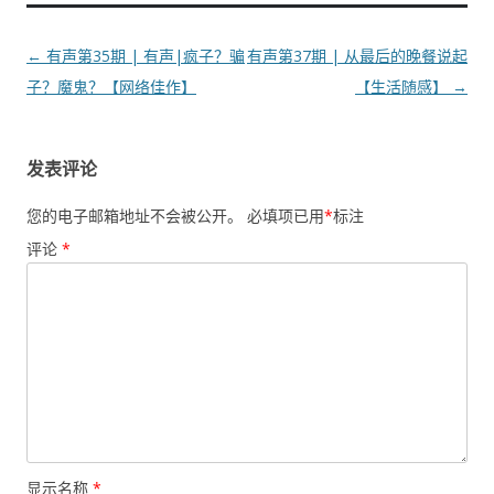
文
←
有声第35期 | 有声|疯子？骗
有声第37期 | 从最后的晚餐说起
章
子？魔鬼？【网络佳作】
【生活随感】
→
导
航
发表评论
您的电子邮箱地址不会被公开。
必填项已用
*
标注
评论
*
显示名称
*