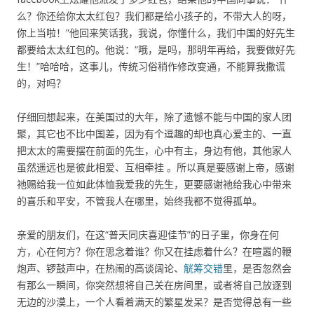
么？你还给你太太红包？我们都是给小孩子的，不带大人的呀，
你上当啦！”他回来笑话我，我说，你懂什么，我们中国的好先生
都要给太太红包的。他说：“哦，是吗，那明年再给，我要做好先
生！”哈哈哈，这事儿，传统习俗稍作修改变通，不能算我撒谎
的，对吗？
仔细回想起来，在美国过的大年，除了遗憾不能与中国的家人团
聚，其它也不比中国差，因为有个逗趣的却也真心爱主的、一直
把太太的需要摆在前面的先生，心中有主，身边有他，其他家人
虽然遥远也是彼此相爱、互相牵挂 。所以真是要感谢上帝，感谢
祂赐给我一位如此体恤我爱我的先生，更要感谢祂给我心中带来
的喜乐和平安，不管我人在哪里，始终我都不觉得孤单。
亲爱的朋友们，在这“普天同庆喜迎佳节”的日子里，你身在何
方，心在何方？你在思念着谁？你又在挂虑着什么？在喧嚣的鞭
炮声、锣鼓声中，在热闹的高谈阔论、
觥筹交错
里，是否忽然会
有那么一瞬间，你突然想将自己关在房间里，或者将自己放逐到
无边的沙漠上，一个人看着满天的繁星发呆？是否觉得总有一些