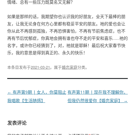
情绪、总有一些压力既莫名又无解？
如果是那样的话，我期望你也认识我的好朋友，全天下最棒的朋
友，让我无论身在何方心里都有稳妥平安的朋友。祂的爱也会让
你从此不再感到孤独，不再恐惧害怕，不再有节前焦虑症，也不
再有节后忧郁症，你真地会拥有谁也夺不走的平安和喜乐……祂的
名字，或许你已经猜到了，对，祂就是耶稣！最后祝大家春节快
乐，我的意思是得到真正的、永久的快乐！
本条目发布于
2021-03-21
。属于
婚恋家庭
分类。
文
←
有声第9期 | 女人，你莫阻止
有声第11期 | 现在我不理解你，
章
我唱歌【生活随感】
但我仍然很爱你【婚恋家庭】
→
导
航
发表评论