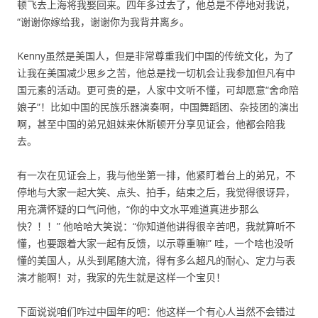
顿飞去上海将我娶回来。四年多过去了，他总是不停地对我说，
“谢谢你嫁给我，谢谢你为我背井离乡。
Kenny虽然是美国人，但是非常尊重我们中国的传统文化，为了
让我在美国减少思乡之苦，他总是找一切机会让我参加但凡有中
国元素的活动。更可贵的是，人家中文听不懂，可却愿意“舍命陪
娘子”！比如中国的民族乐器演奏啊，中国舞蹈团、杂技团的演出
啊，甚至中国的弟兄姐妹来休斯顿开分享见证会，他都会陪我
去。
有一次在见证会上，我与他坐第一排，他紧盯着台上的弟兄，不
停地与大家一起大笑、点头、拍手，结束之后，我觉得很讶异，
用充满怀疑的口气问他，“你的中文水平难道真进步那么
快？！！” 他哈哈大笑说：“你知道他讲得很辛苦吧，我就算听不
懂，也要跟着大家一起有反馈，以示尊重嘛!” 哇，一个啥也没听
懂的美国人，从头到尾随大流，得有多么超凡的耐心、定力与表
演才能啊！对，我家的先生就是这样一个宝贝！
下面说说咱们咋过中国年的吧：他这样一个有心人当然不会错过