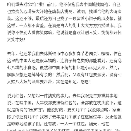
咱们重头戏“过年”啦！前年，他不仅拖我去中国城找旗袍，自己
也煞费苦心满头大汗地在唐装店挑啊、试啊，找适合他的大码唐
装。这还不够，最后还为自己找了一顶留着小辫子的瓜皮帽，就
这样，一点都不害羞，在满是白人的街上大大方方招摇过市。我
说你不怕别人看你笑你嘛，他说就是喜欢让别人笑，统统都开怀
大笑才好！
去年，他还带我们去休斯顿市中心参加春节游园会，嘿嘿，住在
这里的中国人还是很幸福的，连狮子舞之类的都能看到，还有乱
七八糟的小食吃，虽然和中国正统的相比是小巫见大巫，然而，
解解乡愁还是绰绰有余的！然后呢，又没有红包要派发，没有七
大姑八大姨的酒席要赶赴，实在是知足、感恩！
说到红包，又想起一件搞笑的事儿。去年我跟先生郑重其事地
说，在咱中国，大年夜都要准备红包的，全都放在枕头底下，这
就是所谓的“压岁钱”。他说好的，要买几个？我说你点咯，家里
除了你还有几个？我忘了去年是几个孩子在这里过年，反正他就
是乖乖地给孩子们，还有我，一人一个红包。隔天，他在
facebook上炫耀他派发了多少红包，结果他的中国同事说：“什