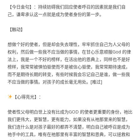
【今日金句】：持续妨碍我们回应使者呼召的因素就是我们自
己，谦卑承认这一点就是成为使者身份的第一步。
【触动】
想做个好的使者，但是却会失去理性，牢牢抓住自己为人父母的
权利，然后做一些我不应当做的事情，在甘心乐意顺服God 的律
法上，我是一个不好的榜样，在活出他的恩典上，同样也不是好
榜样，我常常被惧怕驱使而不是被信心驱使，我常常期待速成，
而不是期待长期的转变，有些时候我会忘记自己是谁，做一些我
不应当做的事情。对孩子的成长毫无用处。[难过]
【心得亮光】：
使者性父母明白世上没有比成为GOD 的使者更重要的身份，祂比
我们更伟大，更智慧，更有能力，如果没有从祂那里来的智慧，
我们连什么是对孩子最好的都弄不清楚，明白自己被呼召是成为
祂手中的工具，唯有在祂那里有丰富的智慧和恩典，可以拯救和