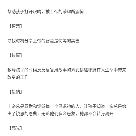
帮助孩子打开眼睛，被上帝的荣耀所震惊
【智慧】
寻找时机分享上帝的智慧是何等的美善
【故事】
教导孩子的时候反反复复用故事的方式讲述耶稣在人生命中带来
改变的工作
【接纳】
上帝总是忍耐和饶恕每一个寻求祂的人，让孩子知道上帝总是给
出了饶恕的恩典，无论他们多么愚蒙，祂都不会转身离开
【亮光】