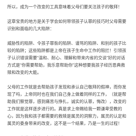
所以，成为一个改变的工具意味着父母们要关注孩子的敬拜！
这章宝贵的地方是关于学会如何带领孩子认罪的技巧时父母需要
识别和面临的几大陷阱：
威胁性的陷阱、令孩子罪咎的陷阱、谩骂的陷阱、和别的孩子比
较的陷阱；这些陷阱都是上帝在孩子生命中工作的阻拦！引领孩
子认识错误需要“温和、耐心、理解和带来内省的交谈”好的对话
方式是“你需要帮助，我乐意帮助你”这种想要我孩子经历恩典救
赎和改变的大能。
父母的工作就是去帮助孩子发现和承认自己敬拜的假神，而你发
现了吗，上帝同时也在我们自己身上做着同样的工作，（就是帮
助我们察觉罪，感到痛苦与挣扎，诚实的认罪，悔改），改变的
工作就是这样逐步进行的。真是求上帝赐给我一颗谦卑受教的
心，因为我和孩子都需要的救赎是属灵的洞察力，属灵的认定和
属灵的委身带来的改变，这不是一个结果，乃是一生的过程！