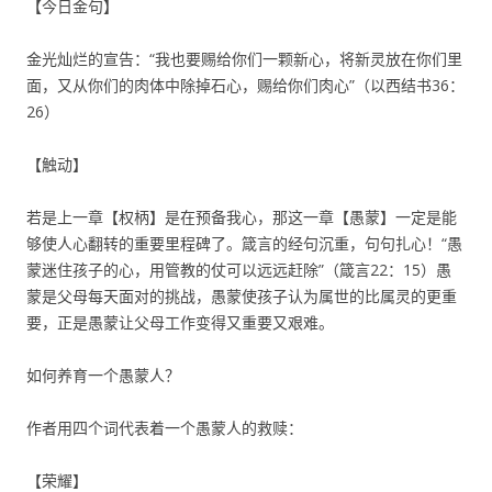
【今日金句】
金光灿烂的宣告：“我也要赐给你们一颗新心，将新灵放在你们里
面，又从你们的肉体中除掉石心，赐给你们肉心”（以西结书36：
26）
【触动】
若是上一章【权柄】是在预备我心，那这一章【愚蒙】一定是能
够使人心翻转的重要里程碑了。箴言的经句沉重，句句扎心！“愚
蒙迷住孩子的心，用管教的仗可以远远赶除”（箴言22：15）愚
蒙是父母每天面对的挑战，愚蒙使孩子认为属世的比属灵的更重
要，正是愚蒙让父母工作变得又重要又艰难。
如何养育一个愚蒙人？
作者用四个词代表着一个愚蒙人的救赎：
【荣耀】