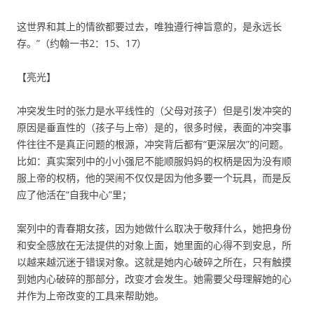
这世界和其上的情欲都要过去，唯独遵行神旨意的，是永远长
存。”（约翰一书2：15、17）
【亮光】
冲突发生时的张力是水平线性的（父母对孩子）但是引发冲突的
原因是垂直性的（孩子与上帝）是的，很多时候，表面的冲突事
件往往不是真正问题的根源，冲突背后都有“更深层次”的问题。
比如：真实案列中的小小强尼不能顺服妈妈的权柄是因为没有顺
服上帝的权柄，他的哭闹不仅仅是因为他多要一个玩具，而是反
应了他活在“自我中心”里；
案列中的青春期女孩，因为她做什么取决于敬拜什么，她把身份
和安全感放在无法提供的对象上面，她里面的心得不到安息，所
以越来越沉迷于错误对象。这就是她内心破碎之所在，只有触摸
到她内心破碎的那部分，改变才会发生。她需要父母理解她的心
并作为上帝改变的工具来帮助她。