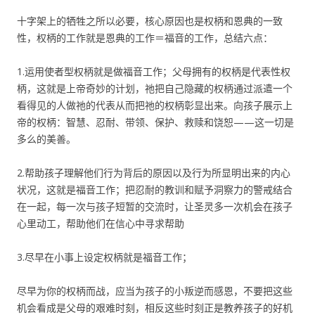
十字架上的牺牲之所以必要，核心原因也是权柄和恩典的一致
性，权柄的工作就是恩典的工作＝福音的工作，总结六点：
1.运用使者型权柄就是做福音工作；父母拥有的权柄是代表性权
柄，这就是上帝奇妙的计划，祂把自己隐藏的权柄通过派遣一个
看得见的人做祂的代表从而把祂的权柄彰显出来。向孩子展示上
帝的权柄：智慧、忍耐、带领、保护、救赎和饶恕——这一切是
多么的美善。
2.帮助孩子理解他们行为背后的原因以及行为所显明出来的内心
状况，这就是福音工作；把忍耐的教训和赋予洞察力的警戒结合
在一起，每一次与孩子短暂的交流时，让圣灵多一次机会在孩子
心里动工，帮助他们在信心中寻求帮助
3.尽早在小事上设定权柄就是福音工作；
尽早为你的权柄而战，应当为孩子的小叛逆而感恩，不要把这些
机会看成是父母的艰难时刻，相反这些时刻正是教养孩子的好机