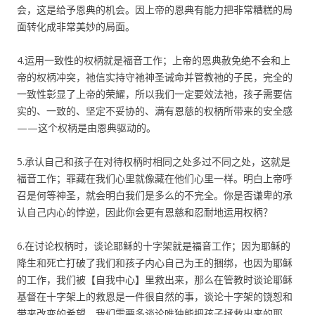
会，这是给予恩典的机会。因上帝的恩典有能力把非常糟糕的局
面转化成非常美妙的局面。
4.运用一致性的权柄就是福音工作；上帝的恩典赦免绝不会和上
帝的权柄冲突，祂信实持守祂神圣诫命并管教祂的子民，完全的
一致性彰显了上帝的荣耀，所以我们一定要效法祂，孩子需要信
实的、一致的、坚定不妥协的、满有恩慈的权柄所带来的安全感
——这个权柄是由恩典驱动的。
5.承认自己和孩子在对待权柄时相同之处多过不同之处，这就是
福音工作；罪藏在我们心里就像藏在他们心里一样。明白上帝呼
召是何等神圣，就会明白我们是多么的不完全。你是否谦卑的承
认自己内心的悖逆，因此你会更有恩慈和忍耐地运用权柄？
6.在讨论权柄时，谈论耶稣的十字架就是福音工作；因为耶稣的
降生和死亡打破了我们和孩子内心自己为王的捆绑，也因为耶稣
的工作，我们被【自我中心】里救出来，那么在管教时谈论耶稣
基督在十字架上的救恩是一件很自然的事，谈论十字架的饶恕和
带来改变的希望。我们需要多谈论唯独能把孩子拯救出来的耶