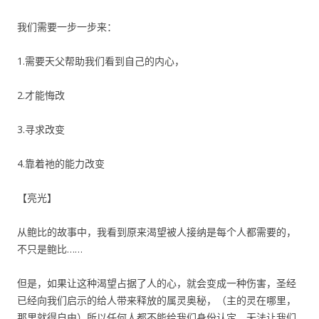
我们需要一步一步来：
1.需要天父帮助我们看到自己的内心，
2.才能悔改
3.寻求改变
4.靠着祂的能力改变
【亮光】
从鲍比的故事中，我看到原来渴望被人接纳是每个人都需要的，
不只是鲍比……
但是，如果让这种渴望占据了人的心，就会变成一种伤害，圣经
已经向我们启示的给人带来释放的属灵奥秘，（主的灵在哪里，
那里就得自由）所以任何人都不能给我们身份认定，无法让我们