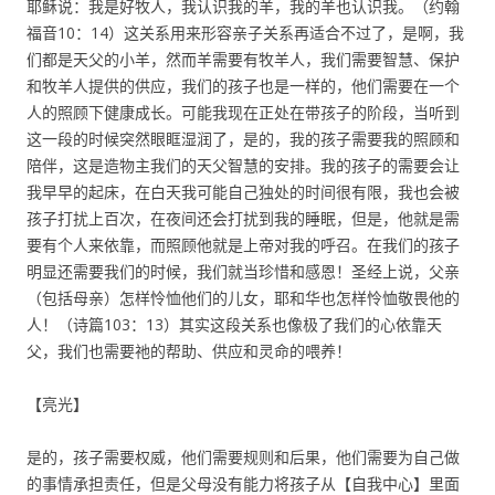
耶稣说：我是好牧人，我认识我的羊，我的羊也认识我。（约翰
福音10：14）这关系用来形容亲子关系再适合不过了，是啊，我
们都是天父的小羊，然而羊需要有牧羊人，我们需要智慧、保护
和牧羊人提供的供应，我们的孩子也是一样的，他们需要在一个
人的照顾下健康成长。可能我现在正处在带孩子的阶段，当听到
这一段的时候突然眼眶湿润了，是的，我的孩子需要我的照顾和
陪伴，这是造物主我们的天父智慧的安排。我的孩子的需要会让
我早早的起床，在白天我可能自己独处的时间很有限，我也会被
孩子打扰上百次，在夜间还会打扰到我的睡眠，但是，他就是需
要有个人来依靠，而照顾他就是上帝对我的呼召。在我们的孩子
明显还需要我们的时候，我们就当珍惜和感恩！圣经上说，父亲
（包括母亲）怎样怜恤他们的儿女，耶和华也怎样怜恤敬畏他的
人！（诗篇103：13）其实这段关系也像极了我们的心依靠天
父，我们也需要祂的帮助、供应和灵命的喂养！
【亮光】
是的，孩子需要权威，他们需要规则和后果，他们需要为自己做
的事情承担责任，但是父母没有能力将孩子从【自我中心】里面