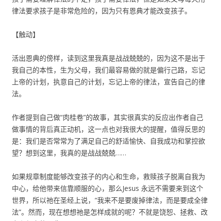
律法要求孩子是非常危险的，因为只有恩典才能改变孩子。
【触动】
活出恩典的傍样，读到这里我真是战战兢兢的，因为这不是出于
我自己的本性，生为父母，我们最容易做的就是偏行己路，忘记
上帝的计划，执意自己的计划，忘记上帝的律法，宣告自己的律
法。
作者提到自己做“肉桂卷”的故事，其实很真实的反应出作者自己
做事情的背后真正动机，这一点也对我很大的提醒，值得反思的
是：我们是否常常为了满足自己的舒适愉快、自我成功和掌控欲
望？想到这里，我真的是战战兢兢……
如果规章制度能够改变孩子的内心和生命，救赎孩子脱离自我为
中心，给他带来信靠顺服的心，那么Jesus 永远不需要来到这个
世界，所以祂在圣经上说，“我来不是要废掉律法，而是要成全律
法”。然而，现在想想祂是怎样成就的呢？不就是饶恕、拯救、改