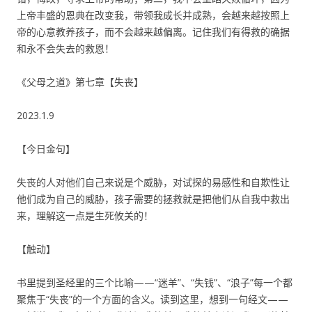
上帝丰盛的恩典在改变我，带领我成长并成熟，会越来越按照上
帝的心意教养孩子，而不会越来越偏离。记住我们有得救的确据
和永不会失去的救恩！
《父母之道》第七章【失丧】
2023.1.9
【今日金句】
失丧的人对他们自己来说是个威胁，对试探的易感性和自欺性让
他们成为自己的威胁，孩子需要的拯救就是把他们从自我中救出
来，理解这一点是生死攸关的！
【触动】
书里提到圣经里的三个比喻——“迷羊”、“失钱”、“浪子”每一个都
聚焦于“失丧”的一个方面的含义。读到这里，想到一句经文——