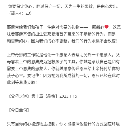
你要保守你心，胜过保守一切，因为一生的果效，是由心发出。
（箴言4：23）
耶稣带给我们和孩子一件绝对需要的礼物——一颗新心
，这意
味着耶稣基督的出生受死复活首先带来的不是新的行为，而是一
颗更新的心，因为我们的心不更新，我们的行为永远不会改变！
上帝奇妙的工作就是他让一个愚蒙人去帮助另外一个愚蒙人，父
母靠着上帝的恩典成为拯救孩子的工具，你越是承认自己是和有
需要上帝恩典的愚蒙人，你就越愿意传递恩典给上帝托付给你的
孩子心里。要记住：因为祂为我所成就的一切，恩典已经在此时
此刻等着我支取！
《父母之道》第十章【品格】2023.1.15
【今日金句】
只有当你的心被造物主控制，你才能按照他设计的方式回应环境