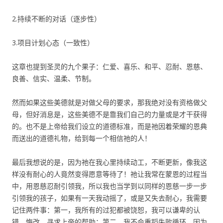
2.持续不断的对话（逐步性）
3.项目计划心态（一致性）
这章也提到圣灵的九个果子：仁爱、喜乐、和平、忍耐、恩慈、
良善、信实、温柔、节制。
然而如果这些美德就是对做父母的要求，那我绝对没有资格做父
母，但好消息是，这些美德不是靠我们自己的力量或是才干获得
的。也不是上帝给我们设立的道德标准，而是祂因着荣耀的恩典
而送出的道德礼物，给到每一个相信祂的人！
最后我想说的是，因为祂在我心里持续动工，不断更新，像我这
样没有耐心的人竟然变得愿意等待了！祂让我常在蒙恩的过程当
中，用恩慈忍耐引领我，所以我也当学到以同样的恩慈一步一步
引领我的孩子，如果有一天我动摇了，或是又失去耐心，我需要
记住两件事：第一，我所有的过犯都被饶恕，我可以谦卑的认
错，悔改，寻求上帝的帮助；第二，我不会重蹈失败循环，因为