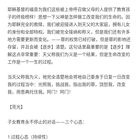
耶稣基督的福音为我们这些被上帝呼召做父母的人提供了教育孩
子的终极榜样！思想一下父神是怎样做工改变我们的生命的。因
为耶稣完全的救赎，我们被迎接进入到天父的大家庭，拥有儿女
的身份和全部特权。我们被完全接纳和称义，但是我们还有许多
地方需要更新而变化。——罪的权势已经打破，但是罪的影响还
存留，并且会被【逐步】清楚。这句话里最重要的是【逐步】理
解这点非常重要：天父称我们为义是一个结果，但是生命改变的
工作是一个一生的过程。
当天父称我为义，祂完全清楚祂会将祂自己委身于日复一日改变
我的过程当中：光照我，挑战我，指出我的罪，饶恕我，改变
我，用恩典托住我。阿门！阿门！
【亮光】
子女教育永不停止的对话——三个心态：
1.过程心态（持续性）