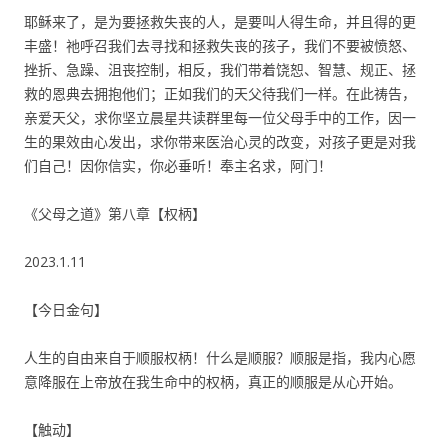
耶稣来了，是为要拯救失丧的人，是要叫人得生命，并且得的更
丰盛！祂呼召我们去寻找和拯救失丧的孩子，我们不要被愤怒、
挫折、急躁、沮丧控制，相反，我们带着饶恕、智慧、规正、拯
救的恩典去拥抱他们；正如我们的天父待我们一样。在此祷告，
亲爱天父，求你坚立晨星共读群里每一位父母手中的工作，因一
生的果效由心发出，求你带来医治心灵的改变，对孩子更是对我
们自己！因你信实，你必垂听！奉主名求，阿门！
《父母之道》第八章【权柄】
2023.1.11
【今日金句】
人生的自由来自于顺服权柄！什么是顺服？顺服是指，我内心愿
意降服在上帝放在我生命中的权柄，真正的顺服是从心开始。
【触动】