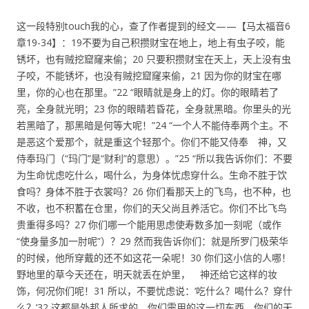
这一段特别touch我的心，查了作者提到的经文——【马太福音6
章19-34】：19不要为自己积攒财宝在地上，地上有虫子咬，能
锈坏，也有贼挖窟窿来偷；20 只要积攒财宝在天上，天上没有虫
子咬，不能锈坏，也没有贼挖窟窿来偷，21 因为你的财宝在哪
里，你的心也在那里。”22 “眼睛就是身上的灯。你的眼睛若了
亮，全身就光明；23 你的眼睛若昏花，全身就黑暗。你里头的光
若黑暗了，那黑暗是何等大呢！”24 “一个人不能侍奉两个主。不
是恶这个爱那个，就是重这个轻那个。你们不能又侍奉 神，又
侍奉玛门（“玛门”是“财利”的意思）。”25 “所以我告诉你们：不要
为生命忧虑吃什么，喝什么，为身体忧虑穿什么。生命不胜于饮
食吗？身体不胜于衣裳吗？26 你们看那天上的飞鸟，也不种，也
不收，也不积蓄在仓里，你们的天父尚且养活它。你们不比飞鸟
贵重得多吗？27 你们哪一个能用思虑使寿数多加一刻呢（或作
“使身量多加一肘呢”）？29 然而我告诉你们：就是所罗门极荣华
的时候，他所穿戴的还不如这花一朵呢！30 你们这小信的人哪！
野地里的草今天还在，明天就丢在炉里， 神还给它这样的妆
饰，何况你们呢！31 所以，不要忧虑说：‘吃什么？喝什么？穿什
么？’32 这都是外邦人所求的。你们需用的这一切东西，你们的天