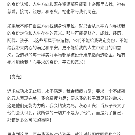
的身份认知，人生方向和潜在资源都只能到上帝那里去找，祂有
慈爱，接纳，饶恕，和恩典，祂也常与我们同在。
如果我不能在垂直方向找到身份定位，就只会从水平方向寻找我
的身份定位和人生存在的意义。那些可能是财产、成就、经历、
配偶、孩子……这些都属于被造物，它们不能给我确定身份，不能
给我带来内心的满足和平安，更不能给我的人生带来目的和意
义。受造界的每一样美好事物都是被设计用来指向造物主，唯有
祂才能给我内心寻求的身份、平安和意义！
【亮光】
追求成功永无止境，永不满足，我会精疲力尽；要求一个不成熟
的罪人表现完美，我会精疲力尽；要求我的孩子满足我的需求，
这是他们无能为力的，我会精疲力尽，灰心沮丧；当孩子长大了
他们会认识到，我所做的一切并不是为了他们，而是为了自己，
那该是多么可悲的事啊！
思考到这里，原来我不仅对待孩子，就连对待配偶同样也会这