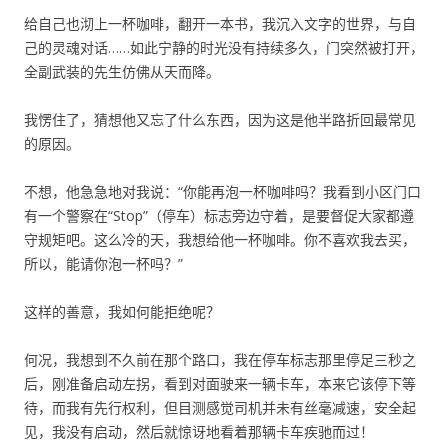
给自己也沏上一杯咖啡，翻开一本书，我沉入文字的世界，与自
己的灵魂对话……如此宁静的时光没有持续多久，门突然被打开，
全副武装的先生仿佛从天而降。
我愣住了，猜想他又忘了什么东西，因为这是他半路折回最常见
的原因。
不想，他急急地对我说：“你能再泡一杯咖啡吗？我看到小区门口
有一个警察在“Stop”（停车）标志旁边守着，是要督促大家都遵
守规矩吧。这么冷的天，我想给他一杯咖啡。你不喜欢我去买，
所以，能请你泡一杯吗？”
这样的善意，我如何能拒绝呢？
何况，我想到不久前在那个路口，我在停车标志那里停足三秒之
后，刚准备启动左拐，看到对面驶来一辆卡车，本来它该停下等
待，而我有先行权利，但目测感觉司机并未有丝毫减速，安全起
见，我没有启动，然后就惊讶地看着那辆卡车疾驰而过！