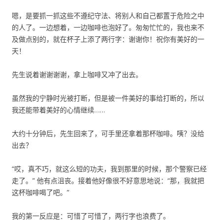
嗯，是要抓一抓这些不遵纪守法、将别人和自己都置于危险之中
的人了。一边想着，一边咖啡也泡好了。匆匆忙忙的，我也来不
及做点别的，就在杯子上添了两行字：谢谢你！祝你有美好的一
天！
先生说着谢谢谢谢，拿上咖啡又冲了出去。
虽然我的宁静时光被打断，但是被一件美好的事给打断的，所以
我还能带着美好的心情继续……
大约十分钟后，先生回来了，可手里还拿着那杯咖啡。咦？没给
出去？
“哎，真不巧，就这么短的功夫，我到那里的时候，那个警察已经
走了。” 他有点沮丧。接着他好像很不好意思地说：“那，我就把
这杯咖啡喝了吧。”
我的第一反应是：可惜了可惜了，两行字也浪费了。