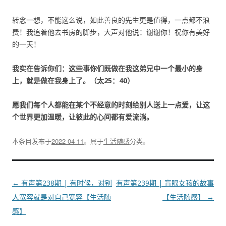
转念一想，不能这么说，如此善良的先生更是值得，一点都不浪
费！我追着他去书房的脚步，大声对他说：谢谢你！祝你有美好
的一天！
我实在告诉你们：这些事你们既做在我这弟兄中一个最小的身
上，就是做在我身上了。（太
25：40）
愿我们每个人都能在某个不经意的时刻给别人送上一点爱，让这
个世界更加温暖，让彼此的心间都有爱流淌。
本条目发布于
2022-04-11
。属于
生活随感
分类。
文
←
有声第238期 | 有时候，对别
有声第239期 | 盲眼女孩的故事
章
人宽容就是对自己宽容【生活随
【生活随感】
→
导
感】
航