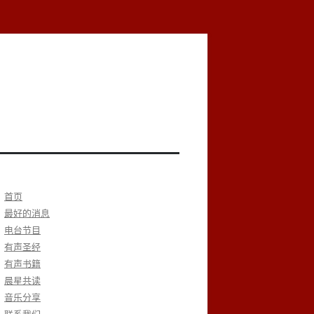
首页
最好的消息
电台节目
有声圣经
有声书籍
晨星共读
音乐分享