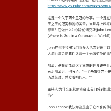
https://www.youtube.com/watch?v=n
这是一个关于两个皇冠的故事。一个是在
王之王的冠冕和祂的美善。当世界上越来
哪里？在做什么? 约翰·伦诺克斯(John 
(Where Is God in a Coronaviru
John在书中指出我们许多人活着好像可
大流行病会使我们认清一个无法避免的事
那么，基督徒能对这个焦虑的世界说些什么呢?
者走那么远。他写道，“一个基督徒并不
历过苦难、并爱着祂的人。”“
主持人:为什么冠状病毒会让我们感到如
情?
John Lennox:我认为这是由于它本