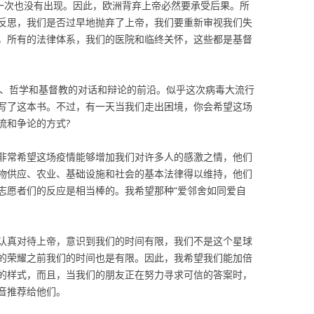
中一次也没有出现。因此，欧洲背弃上帝必然要承受后果。所
反思，我们是否过早地抛弃了上帝，我们要重新审视我们失
，所有的法律体系，我们的医院和临终关怀，这些都是基督
学、哲学和基督教的对话和辩论的前沿。似乎这次病毒大流行
写了这本书。不过，有一天当我们走出困境，你会希望这场
流和争论的方式?
年人，我非常希望这场疫情能够增加我们对许多人的感激之情，他们
物供应、农业、基础设施和社会的基本法律得以维持，他们
志愿者们的反应是相当棒的。我希望那种“爱邻舍如同爱自
认真对待上帝，意识到我们的时间有限，我们不是这个星球
的荣耀之前我们的时间也是有限。因此，我希望我们能加倍
的样式，而且，当我们的朋友正在努力寻求可信的答案时，
音推荐给他们。