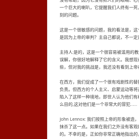
一个巨大的喇叭，它提醒我们人终有一死
刻的问题。
这是一个很敏感的问题，我的看法是，这
是因为上帝的审判？主自己都说，不一定
主持人:是的，这是一个很容易被滥用的
误解，你很好地解释了它的含义。我想现
些，但对我的挑战是，我还没有看到上帝
在西方，我们促成了一个很有戏剧性的替
负责。但西方的个人主义、启蒙运动等将
陷入了这样一种境地，即世人认为他们有
么目的,这对他们是一个非常大的冒犯……
John Lennox: 我们按照上帝的形
抹杀了这一点。如果在我们之外没有客观
的。不幸的是，正如你非常正确地指出的