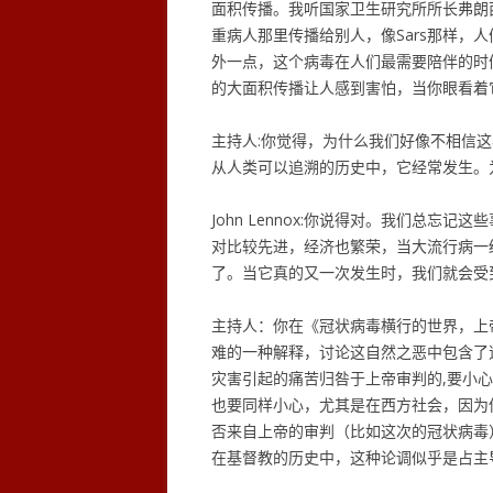
面积传播。我听国家卫生研究所所长弗朗
重病人那里传播给别人，像Sars那样，
外一点，这个病毒在人们最需要陪伴的时
的大面积传播让人感到害怕，当你眼看着
主持人:你觉得，为什么我们好像不相信这
从人类可以追溯的历史中，它经常发生。
John Lennox:你说得对。我们总忘
对比较先进，经济也繁荣，当大流行病一
了。当它真的又一次发生时，我们就会受
主持人：你在《冠状病毒横行的世界，上
难的一种解释，讨论这自然之恶中包含了
灾害引起的痛苦归咎于上帝审判的,要小
也要同样小心，尤其是在西方社会，因为
否来自上帝的审判（比如这次的冠状病毒
在基督教的历史中，这种论调似乎是占主