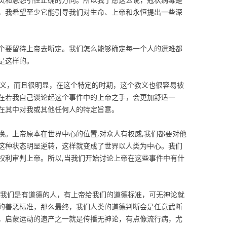
，我希望至少它能引导我们对生命、上帝和永恒提出一些深
个要留待上帝去断定。我们怎么能够确定每一个人的遭难都
是这样的。
教义，而且很明显，在这个特定的时期，这个教义也很容易被
在若我自己谈论起这个事件中的上帝之手，会更加舒适一
在其中对我或其他任何人的特定旨意。
换。上帝原本在世界中心的位置,对众人有权威,我们都要对他
这种状态明显逆转，这样就变成了世界以人类为中心。我们
权利审判上帝。所以,当我们开始讨论上帝在这些事件中有什
象被造，我们是有道德的人，有上帝给我们的道德标准，可无神论就
的善恶标准，那么最终，我们人类的道德判断会是任意武断
，启蒙运动的遗产之一就是传播无神论，有点像流行病，尤