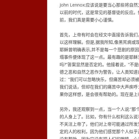
John Lennox:应该说是要当心那
以前的时代，这是常见的基督徒的反应。
前，我们真是需要小心谨慎。
首先，上帝有时会在经文中直接告诉我们
以这样理解。但是,据我所知,像黑死病或现
耶稣曾明确表示,并不是每一个悲剧的原
塌事件便体现了这一点。最有趣的是耶稣
吗?”答案显然是否定的。他接着说，“不
德之恶和自然之恶作为警告，让人类知道
过：“我们可以忽略快乐，但痛苦却必须
我们说话，但却在我们的痛苦中大声疾呼
果你这样想，是会很有帮助的。现在是上
另外，我还观察到一点，当一个人说:“那
的人身上了。比如，你有什么权利这么说?
不关注上帝了，他们对上帝可能通过所发
定的人的权利，因为他们感觉那个人似乎
没有帮助，因为它没有把人们的眼睛、心