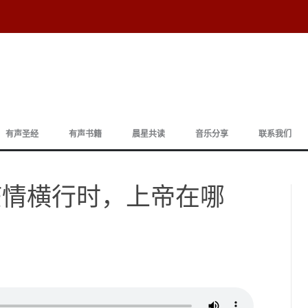
跳
至
有声圣经
有声书籍
晨星共读
音乐分享
联系我们
正
文
| 疫情横行时，上帝在哪
】