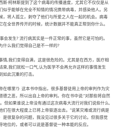
西斯·柯林斯提到了这个病毒的传播速度，尤其它不仅仅是从
人们似乎能够在完全不知情的情况携带病毒，并感染他人。另
候，将人孤立，剥夺了他们与所爱之人在一起的机会。病毒
它在全世界传开的时候，统计数据并不能真正帮到你什么。
事会发生? 流行病其实是一件正常的事，虽然它是可怕的。
为什么我们觉得自己是不一样的?
记这些事情,我们变得自满，这是很危险的。尤其是在西方，医疗相
结束,我们就松一口气,认为医学不会再允许这样的事情发生
到如此沉重的打击。
帝在哪里?》这本书中指出，很多基督徒用上帝的审判作为灾
道德之恶，所以出自上帝的审判。你在书中说:“对那些将自然
心。但如果谁说上帝没有通过这次病毒大流行对我们说些什么,
他们在很大程度上已将上帝驱逐出去。”说某灾难或流行病是
）是很复杂的问题，我没见过很多关于它的讨论。但我感觉
导地位的，或者可以说是基督徒一种本能的反应。