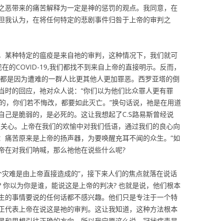
些将自然之恶带来的痛苦解释为一定是神的惩罚的观点。我同意，在
但我认为，在将任何特定的悲剧事件归咎于上帝的审判之
，某种特定的瘟疫是来自祂的审判，这种情况下，我们就可
在的COVID-19,我们都找不到来自上帝的直接明示。反而，
因都是因为遭难的一群人比更其他人更加罪恶。西罗亚塔的倒
当时的回应，祂对众人说：“你们以为他们比众罪人更有罪
是的，你们若不悔改，都要如此灭亡。”换句话说，祂是在用道
自己是脆弱的，是必死的。这让我想起了C.S路易斯曾经说
被关心。上帝在我们的欢愉中对我们低语，通过我们的良心向
：痛苦原来是上帝的扬声器，为要唤醒充耳不闻的众生。”如
帝在对我们呐喊，那么祂他在说些什么呢?
个灾难是由上帝直接造成的”，接下来人们的焦点就落在说话
 你以为你是谁，能说这是上帝的判决? 也就是说，他们根本
生的事情要说的任何话都不感兴趣。他们只是专注于一个特
正代表上帝在说这是祂的审判。这让我知道，这种方法根本
灵和思想引往正确的方向。所以我宁愿这么说，冠状病毒是