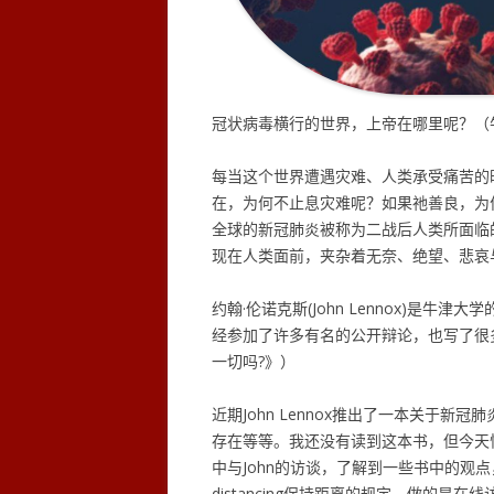
冠状病毒横行的世界，上帝在哪里呢？（牛津大
每当这个世界遭遇灾难、人类承受痛苦的
在，为何不止息灾难呢？如果祂善良，为
全球的新冠肺炎被称为二战后人类所面临
现在人类面前，夹杂着无奈、绝望、悲哀
约翰·伦诺克斯(John Lennox)是
经参加了许多有名的公开辩论，也写了很多书，包括Ca
一切吗?》）
近期John Lennox推出了一本关于新
存在等等。我还没有读到这本书，但今天恰巧听到了
中与John的访谈，了解到一些书中的观点
distancing保持距离的规定，做的是在