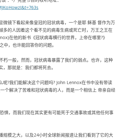
LMJKoHowzI&t=763s
显微镜下看起来像皇冠的冠状病毒，一个是耶 稣基 督作为万
越多的人因着这个看不见的病毒生病或死亡时，万王之王在
Lennox)在他的新书《冠状病毒横行的世界，上帝在哪里?》
s World?)之中，也许能回答你的问题。
以不朽一般，然而，冠状病毒暴露了我们的弱点。也许，这种
实，那就是：我们都将死去。
我们能解决这个问题吗? John Lennox在书中没有带读
是一个解决了苦难和冠状病毒的人，而是一个相信上 帝亲自经
此恐惧，而我们现在其实更有可能死于交通事故或其他任何事
身的传播规模之大，以及24小时全球新闻报道让我们看到了它的大