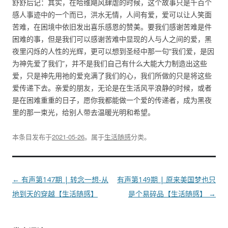
舒舒后记：其实，在哈维飓风肆虐的时候，这个故事只是千百个
感人事迹中的一个而已，洪水无情，人间有爱，爱可以让人笑面
苦难，在困境中依旧发出喜乐感恩的赞美。要我们感谢苦难是件
困难的事，但是我们可以感谢苦难中显现的人与人之间的爱，黑
夜里闪烁的人性的光辉，更可以想到圣经中那一句“我们爱，是因
为神先爱了我们”，并不是我们自己有什么大能大力制造出这些
爱，只是神先用祂的爱充满了我们的心，我们所做的只是将这些
爱传递下去。亲爱的朋友，无论是在生活风平浪静的时候，或者
是在困难重重的日子，愿你我都能做一个爱的传递者，成为黑夜
里的那一束光，给别人带去温暖光明和希望。
本条目发布于
2021-05-26
。属于
生活随感
分类。
文
←
有声第147期 | 转念一想-从
有声第149期 | 原来美国梦也只
章
地到天的穿越【生活随感】
是个易碎品【生活随感】
→
导
航