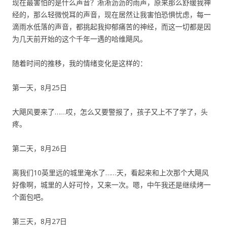
现在最害怕的是什么声音？淅淅沥沥的雨声，原来那么舒缓我神
经的，那么轻微悦耳的声音，现在居然让我害怕恐惧忧虑，每一
滴雨水低落的声音，都挑起我抑郁痛苦的神经，而这一切都是因
为几天前开始的这个千年一遇的哈维飓风。
随着时间的推移，我的情绪变化是这样的：
第一天，8月25日
大飓风要来了……哎，怎么又要警报了，孩子又上不了学了，头
疼。
第二天，8月26日
离我们10英里远的城里淹水了……天，看起来和上次那个大飓风
好像啊，城里的人好可怜，又来一次。嗯，中午我还是继续烤一
个面包吧。
第三天，8月27日