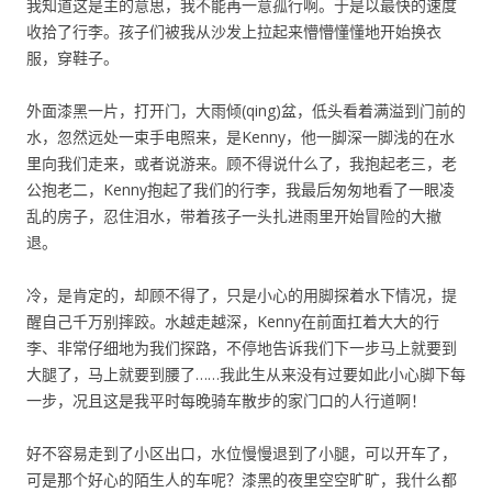
我知道这是主的意思，我不能再一意孤行啊。于是以最快的速度
收拾了行李。孩子们被我从沙发上拉起来懵懵懂懂地开始换衣
服，穿鞋子。
外面漆黑一片，打开门，大雨倾(qing)盆，低头看着满溢到门前的
水，忽然远处一束手电照来，是Kenny，他一脚深一脚浅的在水
里向我们走来，或者说游来。顾不得说什么了，我抱起老三，老
公抱老二，Kenny抱起了我们的行李，我最后匆匆地看了一眼凌
乱的房子，忍住泪水，带着孩子一头扎进雨里开始冒险的大撤
退。
冷，是肯定的，却顾不得了，只是小心的用脚探着水下情况，提
醒自己千万别摔跤。水越走越深，Kenny在前面扛着大大的行
李、非常仔细地为我们探路，不停地告诉我们下一步马上就要到
大腿了，马上就要到腰了……我此生从来没有过要如此小心脚下每
一步，况且这是我平时每晚骑车散步的家门口的人行道啊！
好不容易走到了小区出口，水位慢慢退到了小腿，可以开车了，
可是那个好心的陌生人的车呢？漆黑的夜里空空旷旷，我什么都