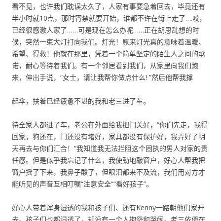
看不见，也许我们耽误太久了，人家有事要急着回去，毕竟还有
半小时就10点，那时宵禁就要开始，谁都不许在街上走了….哎，
已经很感激人家了……可是现在怎么办呢……正在胡思乱想的时
候，突然一束大灯打向我们。灯光！原来灯光真的意味着温暖、
希望、得救！他就在那里，凭着一个简单坚定的陌生人之间的承
诺，耐心等待着我们。有一个邻居看到我们，从家里向我们跑
来，伸出手说，“女士，请让我帮你做点什么! ”然后他帮我撑
起伞，扶着已经疲惫不堪的我和老三进了车。
待全家人都进了车，老公在外面给我把门关好，“你们先走，我得
回家，狗还在，门还没有堵好，家具都没有保护好，我弄好了明
天再去与你们汇合！”我知道我无法拦阻这个固执的男人对家的责
任感。但是似乎我忘记了什么，我使劲地敲窗户，好心人帮我把
窗户摇了下来，我鼻子酸了，但眼泪都来不及流，我们用对方才
能听见的声音互相叮嘱“注意安全”“看好孩子”。
好心人带着浑身湿透的我和孩子们、还有Kenny一路朝他们家开
去。孩子们也都湿透了，却没有一个人抱怨和哭闹。老三依偎在