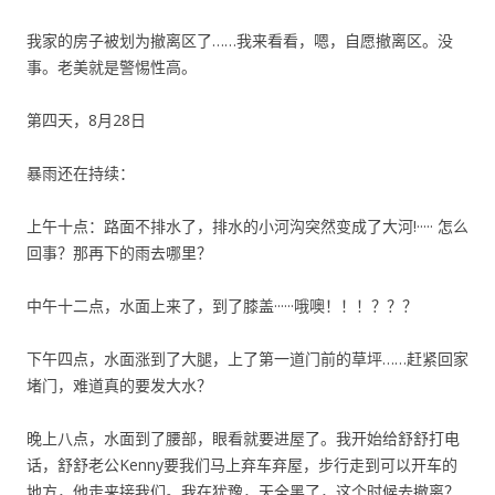
我家的房子被划为撤离区了……我来看看，嗯，自愿撤离区。没
事。老美就是警惕性高。
第四天，8月28日
暴雨还在持续：
上午十点：路面不排水了，排水的小河沟突然变成了大河!····· 怎么
回事？那再下的雨去哪里？
中午十二点，水面上来了，到了膝盖······哦噢！！！？？？
下午四点，水面涨到了大腿，上了第一道门前的草坪……赶紧回家
堵门，难道真的要发大水？
晚上八点，水面到了腰部，眼看就要进屋了。我开始给舒舒打电
话，舒舒老公Kenny要我们马上弃车弃屋，步行走到可以开车的
地方，他走来接我们。我在犹豫，天全黑了，这个时候去撤离？