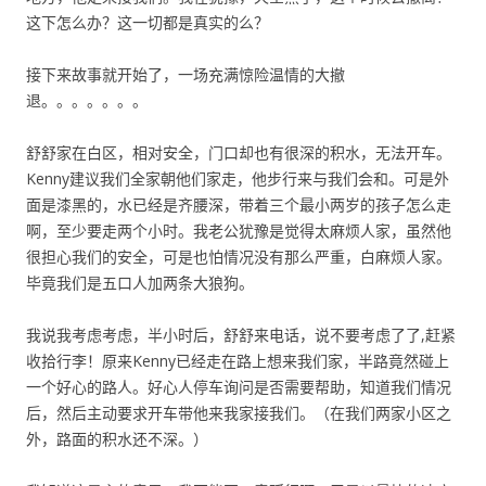
这下怎么办？这一切都是真实的么？
接下来故事就开始了，一场充满惊险温情的大撤
退。。。。。。。
舒舒家在白区，相对安全，门口却也有很深的积水，无法开车。
Kenny建议我们全家朝他们家走，他步行来与我们会和。可是外
面是漆黑的，水已经是齐腰深，带着三个最小两岁的孩子怎么走
啊，至少要走两个小时。我老公犹豫是觉得太麻烦人家，虽然他
很担心我们的安全，可是也怕情况没有那么严重，白麻烦人家。
毕竟我们是五口人加两条大狼狗。
我说我考虑考虑，半小时后，舒舒来电话，说不要考虑了了,赶紧
收拾行李！原来Kenny已经走在路上想来我们家，半路竟然碰上
一个好心的路人。好心人停车询问是否需要帮助，知道我们情况
后，然后主动要求开车带他来我家接我们。（在我们两家小区之
外，路面的积水还不深。）