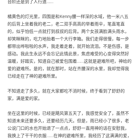
台阶还是到了人行道……
橘黄色的灯光里，四围是和Kenny腰一样深的水域，他一米八五
的后背上坐着我的老二，老二双手高高的举着雨伞，笔直笔直
的，似乎怕低一点就打到叔叔的后背。两个女孩满脸满头雨水，
却笑眯眯的，吃力地抬着一个大行李箱。我们走得很慢，每一步
都带出哗啦啦的水声，我走着走着，就开始流泪。不是伤感，是
感动。我此生永远不会忘记此情此景，焦虑难受的心变得突然好
温暖，好踏实，知道自己被爱包围着……这就是避难所吧，神给的
爱的避难所。是的，就在那时，站在齐腰深的水里，我却觉得我
已经走在了神的避难所里。
不知道走了多久，就在大家都吃不消时候，终于看到了舒舒的
家，满是爱的家。
坐在这里的时候，已经是飓风第五天了，我感觉安全了，虽然不
知道未来还要多久，还要经历几天。但是，雨已经小了很多，老
公说门口的水也开始退了一点点，舒舒一直用神的话在安慰我，
我换上了干干的衣服……在神的避难所里，我经历了这满满的爱，