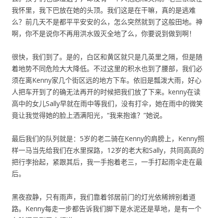
我怀里，我下巴放在她的头顶。我们这是在干嘛，真的是逃难
么？前几天不是都平平安安的么，怎么突然就到了这般田地。神
啊，你不是说你不再用洪水毁灭全地了么，你要说到做到啊！
很快，我们到了。是的，白区和黄区就只是几英里之隔，但是随
着地势不同危险大大降低。不过这里的积水也到了腰部，我们必
须在离Kenny家几个街区远的地方下车。依旧是瓢泼大雨，好心
人把车开到了的确无法再开的时候把我们放了下来。kenny在读
高中的女儿Sally早就在雨中等我们，没有打伞，她在雨中的微笑
竟让我觉得她的脸上洒满阳光，“我来抱谁？”她说。
最后我们的队列就是：5岁的老二骑在Kenny的肩膀上，Kenny照
样一马当先给我们在水里探路，12岁的老大和Sally，共同高高的
把行李抬起，紧跟其后，我一手抱着老三，一手打起雨伞走在最
后。
黑夜寂静，只有雨声，我们靠着邻居前门的灯光依稀辨别着道
路。Kenny每走一步都告诉我们脚下是水泥还是草地，是有一个