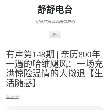
舒舒电台
用爱的声音温暖你的心
跳
菜单
至
正
文
有声第148期 | 亲历800年
一遇的哈维飓风：一场充
满惊险温情的大撤退【生
活随感】
发表评论