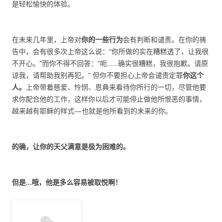
是轻松愉快的体验。
在未来几年里，上帝对
你的一些行为
会有判断和谴责。在你的祷
告中，会有很多次上帝这么说：“你所做的实在糟糕透了，让我很
不开心。”而你不得不回答：“呃……确实很糟糕，我很抱歉。请原
谅我，请帮助我别再犯。” 但你不要担心上帝会谴责定罪
你这个
人。
上帝带着慈爱、怜悯、恩典来看待你所行的一切，尽管他要
求你配合他的工作，这样你以后才可能停止做他所恨恶的事情，
越来越有耶稣的样式—也就是他所看到的未来的你。
的确，让你的天父满意是极为困难的。
但是…哦，他是多么容易被取悦啊！