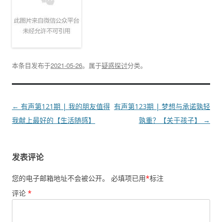
本条目发布于
2021-05-26
。属于
疑惑探讨
分类。
文
←
有声第121期 | 我的朋友值得
有声第123期 | 梦想与承诺孰轻
章
我献上最好的【生活随感】
孰重？【关于孩子】
→
导
航
发表评论
您的电子邮箱地址不会被公开。
必填项已用
*
标注
评论
*