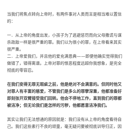
当我们将焦点转向上帝时，有两件事对人类而言是相当难以置信
的：
一．从上帝的角度出发，小孩子为了逃避惩罚而向父母撒谎与谋
杀政敌一样是很严重的罪。我们以为很小的罪，在上帝看来其实
很严重。
二．上帝爱我们，并且他的爱充满恩典——即便他确实觉得我们
做错了，错得离谱。上帝对罪的恨恶程度远超你我想象，是完全
彻底的零容忍。
在我们变得无罪无瑕疵之前，他是绝对不会满意的。但同时他又
对罪人有丰富的慈爱，不管我们是多么的罪孽深重，他都准备好
即刻张开双臂接受我们回转。他会不停地工作，直到我们的罪都
被洁净；但无论我们是怎样的污秽，他都愿意洁净我们。
其实让我们无法想通的原因就是：我们没有从上帝的角度看待自
己。我们这些素行不良的顽童，毫无疑问要被彻底训导归正，因