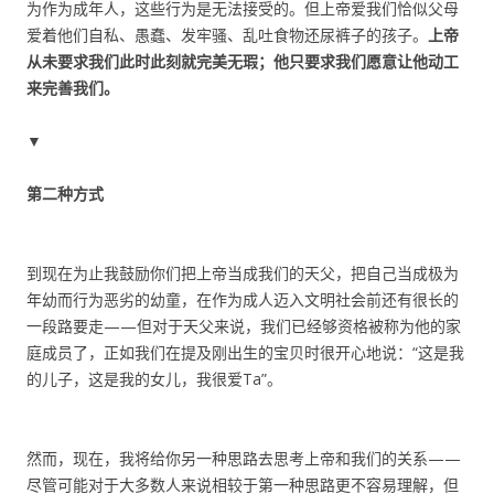
为作为成年人，这些行为是无法接受的。但上帝爱我们恰似父母
爱着他们自私、愚蠢、发牢骚、乱吐食物还尿裤子的孩子。
上帝
从未要求我们此时此刻就完美无瑕；他只要求我们愿意让他动工
来完善我们。
▼
第二种方式
到现在为止我鼓励你们把上帝当成我们的天父，把自己当成极为
年幼而行为恶劣的幼童，在作为成人迈入文明社会前还有很长的
一段路要走——但对于天父来说，我们已经够资格被称为他的家
庭成员了，正如我们在提及刚出生的宝贝时很开心地说：“这是我
的儿子，这是我的女儿，我很爱Ta”。
然而，现在，我将给你另一种思路去思考上帝和我们的关系——
尽管可能对于大多数人来说相较于第一种思路更不容易理解，但