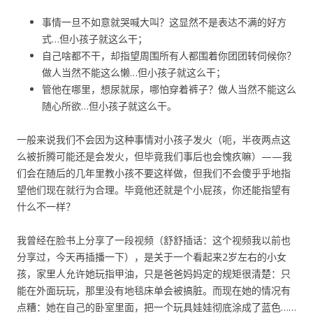
事情一旦不如意就哭喊大叫？这显然不是表达不满的好方
式…但小孩子就这么干；
自己啥都不干，却指望周围所有人都围着你团团转伺候你？
做人当然不能这么懒…但小孩子就这么干；
管他在哪里，想尿就尿，哪怕穿着裤子？做人当然不能这么
随心所欲…但小孩子就这么干。
一般来说我们不会因为这种事情对小孩子发火（呃，半夜两点这
么被折腾可能还是会发火，但毕竟我们事后也会愧疚嘛）——我
们会在随后的几年里教小孩不要这样做，但我们不会傻乎乎地指
望他们现在就行为合理。毕竟他还就是个小屁孩，你还能指望有
什么不一样？
我曾经在脸书上分享了一段视频（舒舒插话：这个视频我以前也
分享过，今天再插播一下），是关于一个看起来2岁左右的小女
孩，家里人允许她玩指甲油，只是爸爸妈妈定的规矩很清楚：只
能在外面玩玩，那里没有地毯床单会被搞脏。而现在她的情况有
点糟：她在自己的卧室里面，把一个玩具娃娃彻底涂成了蓝色……