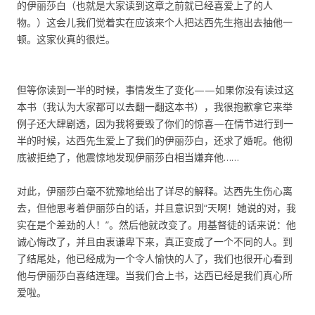
的伊丽莎白（也就是大家读到这章之前就已经喜爱上了的人
物。）这会儿我们觉着实在应该来个人把达西先生拖出去抽他一
顿。这家伙真的很烂。
但等你读到一半的时候，事情发生了变化——如果你没有读过这
本书（我认为大家都可以去翻一翻这本书），我很抱歉拿它来举
例子还大肆剧透，因为我将要毁了你们的惊喜—在情节进行到一
半的时候，达西先生爱上了我们的伊丽莎白，还求了婚呢。他彻
底被拒绝了，他震惊地发现伊丽莎白相当嫌弃他……
对此，伊丽莎白毫不犹豫地给出了详尽的解释。达西先生伤心离
去，但他思考着伊丽莎白的话，并且意识到“天啊！她说的对，我
实在是个差劲的人！”。然后他就改变了。用基督徒的话来说：他
诚心悔改了，并且由衷谦卑下来，真正变成了一个不同的人。到
了结尾处，他已经成为一个令人愉快的人了，我们也很开心看到
他与伊丽莎白喜结连理。当我们合上书，达西已经是我们真心所
爱啦。