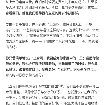
从上帝的角度来看，我们有时候要花费八九十年来成长，甚至很
多人从那之后才刚刚开始长大。所以，我们要这样去想：
其实上
帝看我们，就像我们看待很有主意的两岁小孩那样。
要做一名基督徒，你不必说：“上帝啊，我保证我从此不再犯
罪。”没有一个基督徒能够遵守这样的诺言。这就好比告诉一个六
个月大的婴儿，“如果你保证不再尿裤子、不乱发脾气，你才可以
成为这个家庭的一员——可如果你再玩这种花招，小子，你就滚
出去吧。”
你只需简单地说，“上帝啊，我要成为你家庭中的一员；我愿你做
我的父亲，我也会尽我所能顺服你；当我搞糟了的时候，我会承
认错误，试着振作自己、变得更好。”
就这样。这就是在你与上
帝的约中你所承担的部分。
（当我们称呼祂为我们的“救主”和“主”时，我们差不多就是在称上
帝为“爸爸”，就像小孩子与父亲的关系——也就是说，在我们的
一生里，父亲看顾我们、解决我们的问题、修复我们造成的混
乱，我们信任他，按照他的话去行事。不仅因为孩子应当顺服他