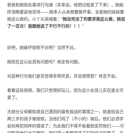
爸爸和她就此事进行沟通（多幸运，他把过程录了下来），她始
终泪眼婆娑地坚持——她本人从未想要做坏事，全是她的娃娃要
她这么做的。小丫头哭喊着：“
她没完没了的要求我这么做，她说
了一百次！我跟她说了不行不行的！！！
”
好吧，她破坏规矩不对吧？当然不对。
她现在这么扯谎有问题吗？肯定有问题。
对这种行为我们是否觉得非常厌恶，并且很愤怒？肯定不会。
看着这段视频，我们只觉得好玩儿，因为这小女孩儿实在是太可
爱了。
大部分父母都知道自己遇到的最有挑战的事情之一，就是给自己
两三岁的孩子做规矩。当他们闯了（不小的）祸后，他们必须学
会别再犯同样的错误了；为此我们不得不板着脸惩罚他们——可
问题是他们太可爱啦，我们得一直憋到孩子们回自己的屋子，关