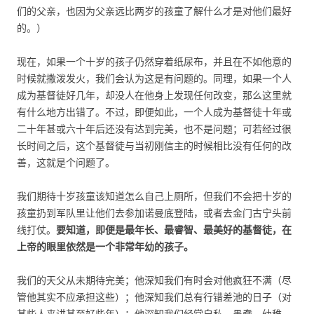
们的父亲，也因为父亲远比两岁的孩童了解什么才是对他们最好
的。）
现在，如果一个十岁的孩子仍然穿着纸尿布，并且在不如他意的
时候就撒泼发火，我们会认为这是有问题的。同理，如果一个人
成为基督徒好几年，却没人在他身上发现任何改变，那么这里就
有什么地方出错了。不过，即便如此，一个人成为基督徒十年或
二十年甚或六十年后还没有达到完美，也不是问题；可若经过很
长时间之后，这个基督徒与当初刚信主的时候相比没有任何的改
善，这就是个问题了。
我们期待十岁孩童该知道怎么自己上厕所，但我们不会把十岁的
孩童扔到军队里让他们去参加诺曼底登陆，或者去金门古宁头前
线打仗。
要知道，即便是最年长、最睿智、最美好的基督徒，在
上帝的眼里依然是一个非常年幼的孩子。
我们的天父从未期待完美；他深知我们有时会对他疯狂不满（尽
管他其实不应承担这些）；他深知我们总有行错差池的日子（对
某些人来讲甚至好些年）；他深知我们经常自私、愚蠢、幼稚、