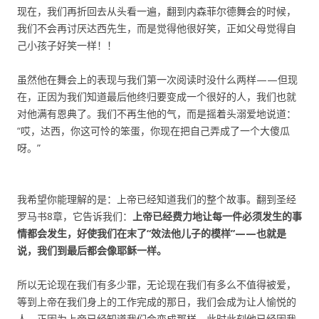
现在，我们再折回去从头看一遍，翻到内森菲尔德舞会的时候，
我们不会再讨厌达西先生，而是觉得他很好笑，正如父母觉得自
己小孩子好笑一样！！
虽然他在舞会上的表现与我们第一次阅读时没什么两样——但现
在，正因为我们知道最后他终归要变成一个很好的人，我们也就
对他满有恩典了。我们不再生他的气，而是摇着头溺爱地说道：
“哎，达西，你这可怜的笨蛋，你现在把自己弄成了一个大傻瓜
呀。”
我希望你能理解的是：上帝已经知道我们的整个故事。翻到圣经
罗马书8章，它告诉我们：
上帝已经费力地让每一件必须发生的事
情都会发生，好使我们在末了“效法他儿子的模样”——也就是
说，我们到最后都会像耶稣一样。
所以无论现在我们有多少罪，无论现在我们有多么不值得被爱，
等到上帝在我们身上的工作完成的那日，我们会成为让人愉悦的
人。正因为上帝已经知道我们会变成那样，此时此刻他已经因我