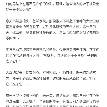
前的马路上也是不见它们的踪影。奇怪，这些恼人的叶子被吹走
就一去不复返啦？
今天不经意抬头，忽然发现，那棵素来不断撒下落叶的大树已经
是完完全全的光秃秃了！兴许是休斯顿的天气太热，这一月的
天，你四处可见身着短袖短裤的人，怎么会想到这树到了兀自凋
零的季节！
平日里总在埋怨那些扫不尽的落叶，今天扫完明天铺满，孩子们
甚至在劳动的时候大叫：“啊呀呀，讨厌这不停不停掉叶子的树，
砍了它！”
人真的是天生没有耐心、不易容忍、惧怕麻烦、惯于抱怨的族
类，孩子们心直口快直抒胸臆：讨厌的东西就该砍了它、扔了
它、废了它……
有一次我正欲纠正他们，未开口，忽然莞尔，想起自己也在心里
怨过先生：怎么挑了一个转角的屋子，有着比别人多出两倍的草
坪，又怎么不好好看看原屋主种下的是什么品种的树，邻居家的