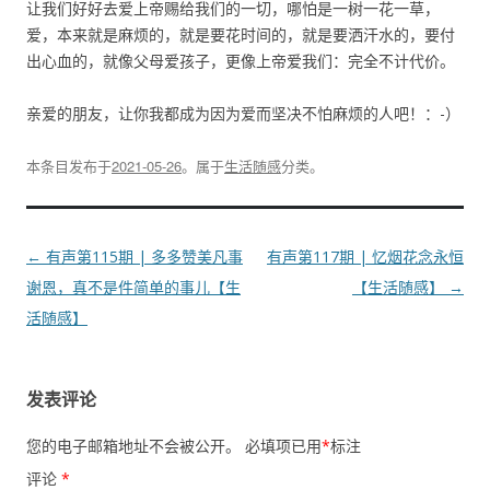
让我们好好去爱上帝赐给我们的一切，哪怕是一树一花一草，
爱，本来就是麻烦的，就是要花时间的，就是要洒汗水的，要付
出心血的，就像父母爱孩子，更像上帝爱我们：完全不计代价。
亲爱的朋友，让你我都成为因为爱而坚决不怕麻烦的人吧！：-）
本条目发布于
2021-05-26
。属于
生活随感
分类。
文
←
有声第115期 | 多多赞美凡事
有声第117期 | 忆烟花念永恒
章
谢恩，真不是件简单的事儿【生
【生活随感】
→
导
活随感】
航
发表评论
您的电子邮箱地址不会被公开。
必填项已用
*
标注
评论
*