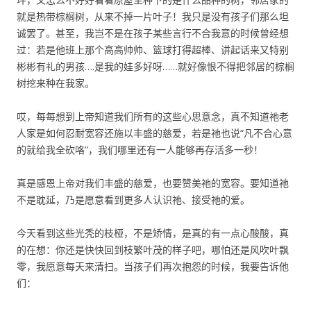
就是热带棕榈树，从来不掉一片叶子！我只是没有孩子们那么坦
诚罢了。甚至，我岂不是在孩子某些言行不合我意的时候曾经想
过：若是他班上那个高高帅帅、篮球打得超棒、讲起话来又特别
彬彬有礼的男孩….是我的娃多好呀……就好像恨不得把邻居的棕榈
树挖来种在我家。
哎，每每想到上帝知道我们所有的这些心思意念，真不知道祂老
人家是如何忍耐宽容还施以丰盛的慈爱，若是祂也说“凡不合心意
的就给我全砍咯”，我们哪里还有一人能够再存活多一秒！
真是感恩上帝对我们丰盛的慈爱，也要赞美祂的宽容。要知道祂
不是耽延，乃是愿意看到更多人认识祂、接受祂的爱。
今天看到这些光秃的枝桠，不是矫情，是真的有一点心酸酸，真
的在想：你还是快快回到枝繁叶茂的样子吧，哪怕还是风吹叶飘
零，我愿意每天来清扫。当孩子们再次抱怨的时候，我要告诉他
们：