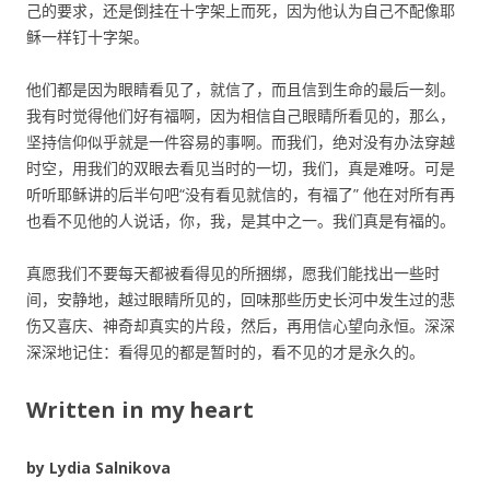
己的要求，还是倒挂在十字架上而死，因为他认为自己不配像耶
稣一样钉十字架。
他们都是因为眼睛看见了，就信了，而且信到生命的最后一刻。
我有时觉得他们好有福啊，因为相信自己眼睛所看见的，那么，
坚持信仰似乎就是一件容易的事啊。而我们，绝对没有办法穿越
时空，用我们的双眼去看见当时的一切，我们，真是难呀。可是
听听耶稣讲的后半句吧“没有看见就信的，有福了” 他在对所有再
也看不见他的人说话，你，我，是其中之一。我们真是有福的。
真愿我们不要每天都被看得见的所捆绑，愿我们能找出一些时
间，安静地，越过眼睛所见的，回味那些历史长河中发生过的悲
伤又喜庆、神奇却真实的片段，然后，再用信心望向永恒。深深
深深地记住：看得见的都是暂时的，看不见的才是永久的。
Written in my heart
by Lydia Salnikova