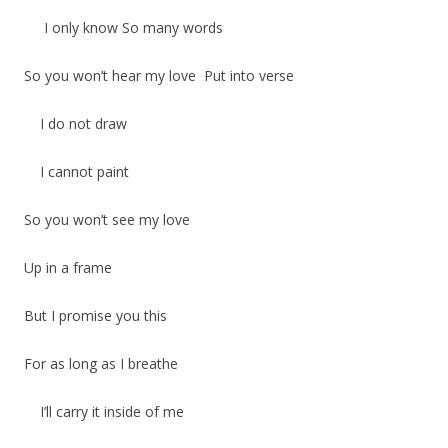
I only know So many words
So you won’t hear my love Put into verse
I do not draw
I cannot paint
So you won’t see my love
Up in a frame
But I promise you this
For as long as I breathe
I’ll carry it inside of me