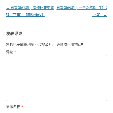
文
←
有声第67期 | 爱情比死更坚
有声第69期 | 一千次感谢【好书
章
强（下集）【网络佳作】
共读】
→
导
航
发表评论
您的电子邮箱地址不会被公开。
必填项已用
*
标注
评论
*
显示名称
*