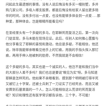
问起此生最遗憾的事情，没有人说后悔没有多买一幢别墅，多并
购几家公司，多吸入哪支股票，都是后悔没有给家人留出更多陪
伴的时间，没有多付出一点爱，也没有能够多体会到一点爱……那
种爱，那种体会，岂是眼睛所能看见吗？
在圣经里头有一个多疑的多马，在耶稣死而复活之后，第一次向
门徒显现，多马未能在现场见证。此后，任别人如何推心置腹与
他分享看见了耶稣的喜悦和激动，他总是多疑，不能相信，他还
说，除非我能够亲眼看见他手上的钉痕，用我的手指头探入那钉
痕，再用手伸入他被刺的肋旁，不然我就是不会相信！
这个多疑的多马，其实也是一个诚实的人，他岂不是和我们当中
的大部分人差不多吗？我们也总是要说“眼见为实”呀。多马知道
耶稣是怎样死的。他如果不亲眼看到、摸到那个明明被打得半死
又被钉上十字架，还被士兵刺了一刀证实了已经死去、而且又被
安葬到石墓里面的一个人，怎么可能相信这么荒谬的死而复活
呢？知识和理性还有医学常识都告诉他，三个字，不可能！