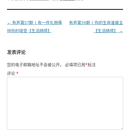
文
←
有声第57期 | 有一件礼物等
有声第59期 | 你的生命谁做主
章
待你的接受【生活随感】
【生活随感】
→
导
航
发表评论
您的电子邮箱地址不会被公开。
必填项已用
*
标注
评论
*