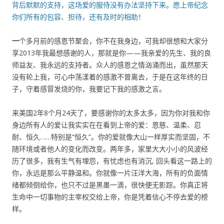
背后默默的支持，这场爱的服侍没有办法坚持下来。愿上帝纪念
你们所有的包容、担待，还有及时的相助！
一
个多月前的感恩节聚会，你不在我身边，可我却很想和大家分
享2013年我最想感谢的人，那就是你——我亲爱的先生、我的良
师益友、我永远的支持者。众人的感恩之情汹涌而出，虽然那天
没有轮上我，可心中荡漾着的感激不曾离去，于是在这年终的日
子，守着感冒发烧的你，我要记下我的感激之言。
来美国2年8个月24天了，要感谢你的太多太多，因为你对我和你
身边所有人的爱让我实实在在看到上帝的爱：恩慈、温柔、忍
耐、恒久……特别是“恒久”。你的爱就像大山一样厚实而坚固，不
随环境或者他人的变化而改变。两年多，家里大大小小的风波经
历了很多，我有生气有埋怨，有忧虑也有消沉, 回头看这一路上的
你，永远是那么平静温和。你就像一片汪洋大海，所有的负面情
绪都倾倒给你，也只不过是黑墨一滴，很快便无影踪。你真正将
生命中一切事物的主宰权交给上帝，你是凭着信心不停去爱的榜
样。