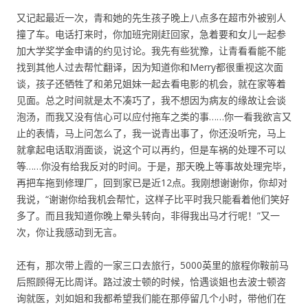
又记起最近一次，青和她的先生孩子晚上八点多在超市外被别人
撞了车。电话打来时，你加班完刚赶回家，急着要和女儿一起参
加大学奖学金申请的约见讨论。我先有些犹豫，让青看看能不能
找到其他人过去帮忙翻译，因为知道你和Merry都很重视这次面
谈，孩子还牺牲了和弟兄姐妹一起去看电影的机会，就在家等着
见面。总之时间就是太不凑巧了，我不想因为病友的缘故让会谈
泡汤，而我又没有信心可以应付拖车之类的事……你一看我欲言又
止的表情，马上问怎么了，我一说青出事了，你还没听完，马上
就拿起电话取消面谈，说这个可以再约，但是车祸的处理不可以
等……你没有给我反对的时间。于是，那天晚上等事故处理完毕，
再把车拖到修理厂，回到家已是近12点。我刚想谢谢你，你却对
我说，“谢谢你给我机会帮忙，这样子比平时我只能看着他们笑好
多了。而且我知道你晚上晕头转向，非得我出马才行呢！”又一
次，你让我感动到无言。
还有，那次带上霞的一家三口去旅行，5000英里的旅程你鞍前马
后照顾得无比周详。路过波士顿的时候，恰遇谈姐也去波士顿咨
询就医，刘如姐和我都希望我们能在那停留几个小时，带他们在