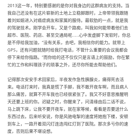
2013这一年，特别要感谢的是你对我身边的这群病友的支持。当
我自己还没有在这片崭新的土地上立稳脚跟时，上帝带领我跟随
着刘如姐进入对癌症病友和家属的服侍。最软肋的一点，就是我
的驾驶技术。刚学会开车，又是个路痴，叫我如何能带着他们去
超市、医院、药店、甚至交通局呢……心中发虚脚下发软时，你总
是不停给我加油，“没有关系，去吧，我相信你的能力。就带上
GPS，还有问题就随时给我打电话，不管什么重要的会议我都会
停下来给你指路。”而你给的还不仅仅只是言语上的鼓励，你在繁
忙的工作和料理孩子的琐事之外，还尽你所能去帮助他们。
记得那次安安手术回家后，半夜发作急性胰腺炎，痛得死去活
来。电话打来时，我真是慌了手脚，我不敢开夜车啊，而且病人
那么痛苦，就算不开车我也已经很紧张了。我又不好意思推醒明
天还要上班的你。迟疑之时，你醒来了，问清缘由后二话不说，
马上跳下床，让我不要开夜车，就在家等候，看看是否要送什么
东西过去。后来听安说，你是风驰电掣的速度将她抱下楼，安顿
到车上，一路开着双闪灯连连闯红灯到了医院。那次多亏你的速
度，否则后果不堪设想。