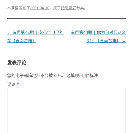
本条目发布于
2021-04-10
。属于
婚恋家庭
分类。
文
←
有声第42期 | 安心坐自己的
有声第44期 | 你为何对我这么
章
车【直面苦难】
好？【直面苦难】
→
导
航
发表评论
您的电子邮箱地址不会被公开。
必填项已用
*
标注
评论
*