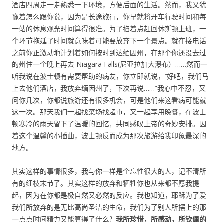
酒店四周走一走熟悉一下环境，方便后面的生活。然而，我又犹
豫着怎么跟你说，因为是长途旅行，你早就将开车行驶时间和每
一站的休息观光时间算得很准。为了掐着点赶回休斯顿上班，一
个环节拖延了时间就意味着可能要放弃下一个景点。就在接电话
之前你正激动地计划着如何按时到达缅因州，在那个你还没去过
的州住一个晚上再去 Niagara Falls(尼亚拉加大瀑布）……然而一
听我说在波士顿有需要帮助的病友，你立即就说，“好吧，我们马
上去他们酒店，我放弃缅因州了，下次再说……”我心中不忍，又
问你几次，你都说旅游还有很多机会，可是他们来这看病可能就
这一次。那天我们一起找菜场找超市，又一起享用晚餐，在波士
顿寒冷的雨天留下了温暖的回忆，共同感叹上帝的奇妙安排。因
着这个温馨的小插曲，波士顿反而成为那次旅游给我印象最深的
地方。
其实这样的事情很多，我与你一样是个忘性很大的人，记不清所
有的细枝末节了。其实这样的放弃和牺牲你也从来都不愿我提
起，因为在你都是极自然又必然的反应。我也知道，耶稣为了爱
我们所放弃的是无比高尚圣洁的生命，我们为了别人所摆上的那
一点点时间精力又能算得了什么？
我所珍惜，所感动，所钦佩的