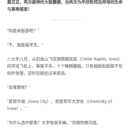
篇见证，再次被神的大能震撼，也再次为华欣牧师及师母的生命
与事奉感恩！
“你是来旅游吧？”
“不，我是留学生。”
八七年八月，从旧金山飞往锡德腊皮兹（Cedar Rapids, Iowa）
的早班飞机上，乘客不多，个个睡眼朦胧。只有我脸贴舷窗不住
向外张望。这时空姐走过来搭话。
“去哪里呢？”
“爱荷华城（Iowa City）。到爱荷华大学去（University of
Iowa）。”
“为什么选中那里？大学有很多嘛。”空姐刨根问底。