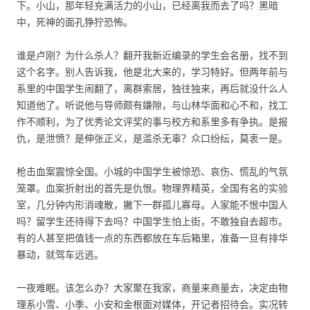
下。小山，那年轻充满活力的小山，已经离我而去了吗？黑暗
中，死神的面孔狰狞恐怖。
谁是卢刚？为什么杀人？翻开我新近编录的学生会名册，找不到
这个名字。别人告诉我，他是北大来的，学习特好。但两年前与
系里的中国学生闹翻了，离群索居，独往独来，再后就没什么人
知道他了。听说他与导师颇有嫌隙，与山林华面和心不和，找工
作不顺利，为了优秀论文评奖的事与校方和系里多有争执。是报
仇，是泄愤？是伸张正义，是滥杀无辜？众口纷纭，莫衷一是。
枪击血案震惊全国。小城的中国学生被惊恐、哀伤、慌乱的气氛
笼罩。血案折射出的首先是仇恨。物理界精英，全国有名的实验
室，几分钟内形消魂散，撇下一群孤儿寡母。人家能不恨中国人
吗？留学生还待得下去吗？中国学生怕上街，不敢独自去超市。
有的人甚至把值钱一点的东西都放在车后箱里，准备一旦有排华
暴动，就驾车远逃。
一夜难眠。该怎么办？大家聚在我家，商量来商量去，决定由物
理系小雪、小季、小安和金根面对媒体，开记者招待会。实况转