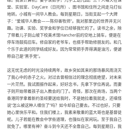
堂、实验室、DayCare（日托所）、图书馆和住所之间走马灯似
地转。小城有一间华人教会。每到星期日，当街支起一个大牌
子：“爱城华人教会——陈仰善牧师”。我对那里边的世界并无兴
趣。功课、实验、奖学金和学位已经够我忙的了。读书之余，除
了带着儿子到山坡下校美术馆Hancher前的空地上骑车，便是在
停车场鼓捣旧车。修自家的老爷车，也搭手帮助修朋友的。和几
个乐于此道的同学结成好友。因为常常把手弄得满是油污，便谑
称自己是“黑手党”。
这无忧无虑的时光没持续两年，故乡突如其来的那场暴风雨浇灭
了我心中的赤子之火。对过去曾相信过的理念彻底绝望，对未来
一片茫然。我试图振作起来，好好念书，先拿下学位再说。而妻
子则开始带着孩子出入教会的门了。奇怪，那次在商场，当两个
香港同学拿着新约圣经要送给我时，不是她拉着我就走，还嗔怪
说“怎么被这种人缠住了”吗？如今却自己要去。不过也好，只要
她心里快乐平和。住我们楼上，我素来敬重的蓝大哥也是基督徒
呢。儿子若能在教会中学些道理，也强似在家闲玩。至于我自己
就免了。哪里有神？奋斗到今天还不全靠自己。每到星期日，我