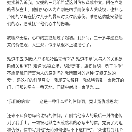
她接着告诉我，安妮的三兄弟希望这封信被译成中文，附在卢刚
的骨灰盒上。他们担心因为卢刚是凶手而使家人受歧视，也担心
卢刚的父母在接过儿子的骨灰时会过度悲伤。唯愿这信能安慰他
们的心，愿爱抚平他们心中的伤痛。
我哑然无语。心中的震撼超过了起初。刹那间，三十多年建立起
来的价值观、人生观，似乎从根本上被摇动了。
难道不应“对敌人严冬般冷酷无情”吗？难道不是“人与人的关系是
阶级关系”吗？难道“站稳立场，明辨是非，旗帜鲜明，勇于斗争”
不应是我们行事为人的原则吗？我所面对的这种“无缘无故的
爱”，是这样的鲜明真实，我却无法解释。我依稀看到一扇微开的
门，门那边另有一番天地，门缝中射出一束明光……
“我们的信仰”——这是一种什么样的信仰啊，竟让冤仇成恩友！
还来不及多想玛格瑞特的信仰，卢刚给他家人的最后一封信也传
到了我手上。一颗被地狱之火煎熬着的心写出的信，充满了咒诅
和仇恨。信中写到他“无论如何也咽不下这口气”、“死也找到几个