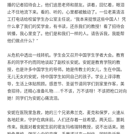
播的记者招待会上，他们追思老师和朋友。讲着，回忆着，眼泪
止不住地流下来。看的、听的，心里都被触动了。一位老美清洁
工打电话给校留学生办公室主任说，“我本来挺恨这些中国人！凭
什么拿了我们的奖学金，有书读，还杀我们的教授！看了招待会
转播，我心里变了。他们是和我们一样的人。请告诉我，我能帮
他们做点什么？”
从危机中透出一线转机。学生会又召开中国学生学者大会。教育
系的同学不约而同地谈起了副校长安妮。安妮是教育学院的教
授，也是许多中国学生的导师。她是传教士的女儿，生在中国。
无儿无女的安妮，待中国学生如同自己的孩子。学业上谆谆教
导，生活上体贴照顾。感恩节、圣诞节请同学们到家里作客，美
食招待，还精心准备礼物……千不该，万不该呀！不该把枪口对向
她！同学们为安妮心痛流泪。
安妮在医院里急救，她的三个兄弟弗兰克、麦克和保罗，火速从
各地赶来，守护在病床前。人们还存着一丝希望。两天后，噩耗
传来。我面对着安妮生前的密友玛格瑞特教授，说不出话来。她
脸色严峻，强压心中的哀痛，手里递过来一封信，同时告诉我，