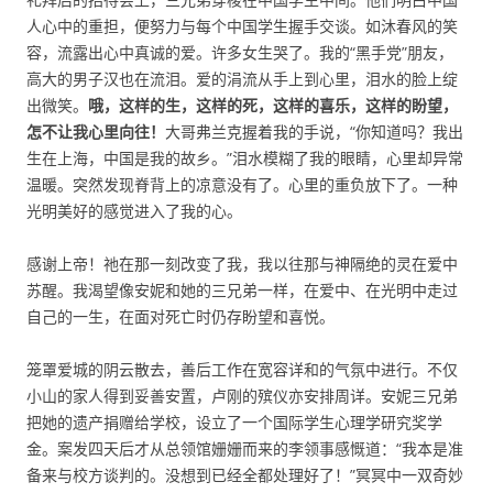
人心中的重担，便努力与每个中国学生握手交谈。如沐春风的笑
容，流露出心中真诚的爱。许多女生哭了。我的“黑手党”朋友，
高大的男子汉也在流泪。爱的涓流从手上到心里，泪水的脸上绽
出微笑。
哦，这样的生，这样的死，这样的喜乐，这样的盼望，
怎不让我心里向往！
大哥弗兰克握着我的手说，“你知道吗？我出
生在上海，中国是我的故乡。”泪水模糊了我的眼睛，心里却异常
温暖。突然发现脊背上的凉意没有了。心里的重负放下了。一种
光明美好的感觉进入了我的心。
感谢上帝！祂在那一刻改变了我，我以往那与神隔绝的灵在爱中
苏醒。我渴望像安妮和她的三兄弟一样，在爱中、在光明中走过
自己的一生，在面对死亡时仍存盼望和喜悦。
笼罩爱城的阴云散去，善后工作在宽容详和的气氛中进行。不仅
小山的家人得到妥善安置，卢刚的殡仪亦安排周详。安妮三兄弟
把她的遗产捐赠给学校，设立了一个国际学生心理学研究奖学
金。案发四天后才从总领馆姗姗而来的李领事感慨道：“我本是准
备来与校方谈判的。没想到已经全都处理好了！”冥冥中一双奇妙