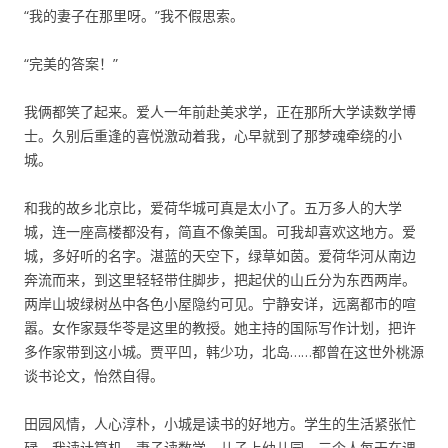
“我的妻子在那里呀。”我不假思索。
“完美的答案！”
我俩都笑了起来。爱人一年前赴美求学，正在那所大学读数学博
士。久别后重逢的喜悦激动着我，心早就到了那梦魂牵绕的小
城。
和我的故乡北京比，爱荷华城可真是太小了。五万多人的大学
城，连一座高楼都没有，简直不像美国。可我却喜欢这地方。爱
城，多好听的名字。湛蓝的天空下，绿草如茵。爱荷华河从南边
奔流而来，到这里轻轻带住脚步，把起伏的山丘分为东西两岸。
两岸山坡绿树丛中各色小屋隐约可见。宁静安详，远离都市的喧
嚣。女作家聂华苓是这里的教授。她主持的国际写作计划，把许
多作家带到这小城。贾平凹，韩少功，北岛……都曾在这世外桃源
谈书论文，怡然自得。
田园风情，人心淳朴，小城是读书的好地方。学生的生活紧张忙
碌。我读计算机，妻子读数学，儿子上幼儿园。三个人每天在课