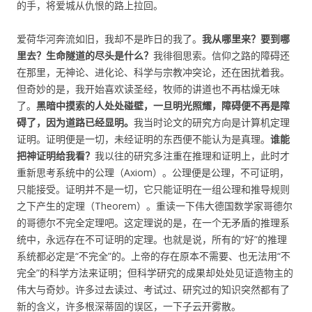
的手，将爱城从仇恨的路上拉回。
爱荷华河奔流如旧，我却不是昨日的我了。
我从哪里来？要到哪
里去？生命隧道的尽头是什么？
我徘徊思索。信仰之路的障碍还
在那里，无神论、进化论、科学与宗教冲突论，还在困扰着我。
但奇妙的是，我开始喜欢读圣经，牧师的讲道也不再枯燥无味
了。
黑暗中摸索的人处处碰壁，一旦明光照耀，障碍便不再是障
碍了，因为道路已经显明。
我当时论文的研究方向是计算机定理
证明。证明便是一切，未经证明的东西便不能认为是真理。
谁能
把神证明给我看？
我以往的研究多注重在推理和证明上，此时才
重新思考系统中的公理（Axiom）。公理便是公理，不可证明，
只能接受。证明并不是一切，它只能证明在一组公理和推导规则
之下产生的定理（Theorem）。重读一下伟大德国数学家哥德尔
的哥德尔不完全定理吧。这定理说的是，在一个无矛盾的推理系
统中，永远存在不可证明的定理。也就是说，所有的“好”的推理
系统都必定是“不完全”的。上帝的存在原本不需要、也无法用“不
完全”的科学方法来证明；但科学研究的成果却处处见证造物主的
伟大与奇妙。许多过去读过、考试过、研究过的知识突然都有了
新的含义，许多根深蒂固的误区，一下子云开雾散。