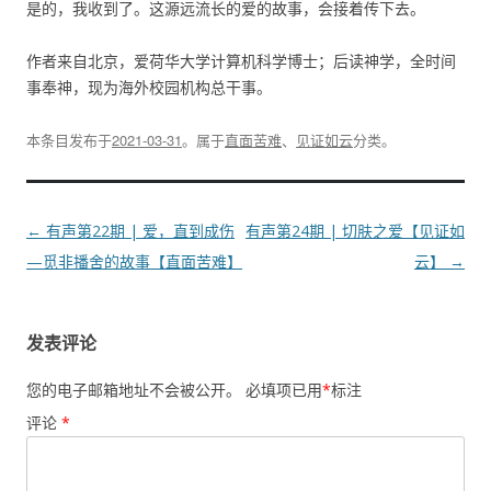
是的，我收到了。这源远流长的爱的故事，会接着传下去。
作者来自北京，爱荷华大学计算机科学博士；后读神学，全时间
事奉神，现为海外校园机构总干事。
本条目发布于
2021-03-31
。属于
直面苦难
、
见证如云
分类。
文
←
有声第22期 | 爱，直到成伤
有声第24期 | 切肤之爱【见证如
章
—觅非播舍的故事【直面苦难】
云】
→
导
航
发表评论
您的电子邮箱地址不会被公开。
必填项已用
*
标注
评论
*