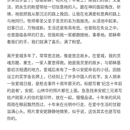
活，把永生的盼望带给一切信靠祂的人。跪在神的面前悔改，祈
祷，祂就把我从那沉沦的路上挽回，让我在充满爱和恩典的路上
与祂同行。牧师奉圣父圣子圣灵的名为我施洗。从浸池中起来，
旧事已过，万物成新。生活还是有高有低，也曾陷在失业之中，
也曾面临各样的打击。但我和我一家都跟随祂，事奉祂。耶稣牵
着我们的手，我们就满了喜乐，满了盼望。
离开爱城多年了，常常思念她，像是思念故乡。在爱城，我的灵
魂苏醒、重生，一家人蒙恩得救。她是我灵里的故乡，与耶稣基
督初次相遇的地方。爱城后来有了一条以安妮命名的小径。因她
设立的奖学金名牌上，已经刻上了许多中国人的名字。友人捎来
一张爱城日报，是枪击事件十周年那天的。标题写着“纪念十年前
的逝者”。安妮、山林华的照片都在上面。急急找来安妮三兄弟写
给卢刚家人的信的复印件，放在一起，慢慢品读。十年来的风风
雨雨在眼前飘然而过，十年来在光明中行走、在爱中生活的甘甜
溢满心头。照片里安妮静静地微笑，似乎说，这信其实也是写给
你的。