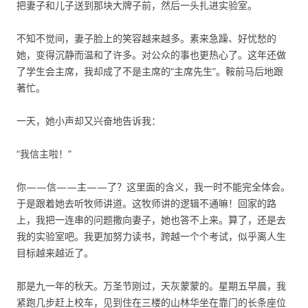
把妻子和儿子送到那块大牌子前，然后一头扎进实验室。
不知不觉间，妻子脸上的笑容越来越多。素来急躁、好忧愁的
她，变得沉静而温和了许多。对公众的事也更热心了。这年还做
了学生会主席，我却成了不是主席的“主席先生”。鞍前马后地跟
著忙。
一天，她小声却又兴奋地告诉我：
“我信主啦！”
你——信——主——了？这里面的含义，我一时不能完全体会。
于是跟着她去听牧师讲道。这牧师讲的逻辑不通嘛！回家的路
上，我把一连串的问题撒向妻子，她也答不上来。算了，还是去
我的实验室吧。我更加努力读书，跨越一个个考试，似乎离人生
目标越来越近了。
那是九一年的秋天。万圣节刚过，天灰蒙蒙的。星期五早晨，我
紧跑几步赶上校车，见到住在三楼的山林华坐在靠门的长条座位