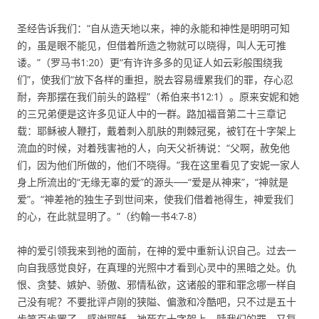
圣经告诉我们：“自从造天地以来，神的永能和神性是明明可知
的，虽是眼不能见，但借着所造之物就可以晓得，叫人无可推
诿。”（罗马书1:20）更“有许许多多的见证人如云彩般围绕我
们”，使我们“放下各样的重担，脱去容易缠累我们的罪，存心忍
耐，奔那摆在我们前头的路程”（希伯来书12:1）。原来安妮和她
的三兄弟便是这许多见证人中的一群。路加福音第二十三章记
载：耶稣被人鞭打，戴着刺入肌肤的荆棘冠冕，被钉在十字架上
流血的时候，对着残害祂的人，向天父祈祷说：“父啊，赦免他
们，因为他们所做的，他们不晓得。”我在这里看见了安妮一家人
身上所流出的“无缘无辜的爱”的源头──“爱是从神来”，“神就是
爱”。“神差祂的独生子到世间来，使我们借着祂得生，神爱我们
的心，在此就显明了。”（约翰一书4:7-8）
神的爱引领我来到祂的面前，在神的爱中重新认识自己。过去一
向自我感觉良好，在真理的光照中才看到心灵中的黑暗之处。仇
恨、贪婪、嫉妒、骄傲、邪情私欲，这诸般的罪和罪念哪一样自
己没有呢？不要批评卢刚的狭隘、偏激和冷酷吧，只不过是五十
步笑百步罢了。感谢耶稣，祂死在十字架上，赎我们的罪，又复