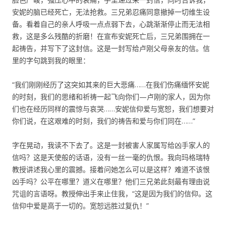
安妮的脑已经死亡，无法抢救。三兄弟忍痛同意撤掉一切维生设
备。看着自己的亲人呼吸一点点弱下去，心跳渐渐停止而无法相
救，这是多么残酷的折磨！在宣布安妮死亡后，三兄弟围拥在一
起祷告，并写下了这封信。这是一封写给卢刚父母亲友的信。信
里的字句跳到我的眼里：
“我们刚刚经历了这突如其来的巨大悲痛……在我们伤痛缅怀安妮
的时刻，我们的思绪和祈祷一起飞向你们—卢刚的家人，因为你
们也在经历同样的震惊与哀哭……安妮信仰爱与宽恕，我们想要对
你们说，在这艰难的时刻，我们的祷告和爱与你们同在……”
字在晃动，我读不下去了。这是一封被害人家属写给凶手家人的
信吗？这是天使般的话语，没有一丝一毫的仇恨。我向玛格瑞特
教授讲述我心里的震撼。接着问她怎么可以是这样？难道不该恨
凶手吗？公平在哪里？道义在哪里？他们三兄弟此刻最有理由说
咒诅的言语呀。教授伸出手来止住我，“这是因为我们的信仰。这
信仰中爱是高于一切的。宽恕远胜过复仇！”