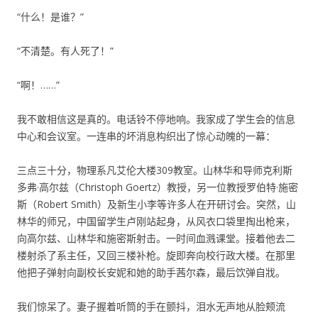
“什么！是谁？”
“不清楚。有人死了！”
“啊！……”
我不敢相信这是真的。电话铃不停地响。我家成了学生会的信息
中心和会议室。一连串的坏消息构织出了惊心动魄的一幕：
三点三十分，物理系凡艾伦大楼309教室。山林华和导师克利斯
多弗·高尔兹（Christoph Goertz）教授，另一位教授罗伯特·施密
斯（Robert Smith）及新生小李等许多人在开研讨会。突然，山
林华的师兄，中国留学生卢刚站起身，从风衣口袋里掏出枪来，
向高尔兹、山林华和施密斯射击。一时间血溅课堂。接着他去二
楼射杀了系主任，又回三楼补枪。旋即奔向校行政大楼。在那里
他把子弹射向副校长安妮和她的助手茜尔森，最后饮弹自戕。
我们惊呆了。妻子握着听筒的手在颤抖，泪水无声地从脸颊流