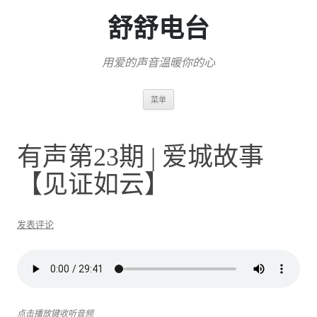
舒舒电台
用爱的声音温暖你的心
跳
菜单
至
正
文
有声第23期 | 爱城故事
【见证如云】
发表评论
点击播放键收听音频