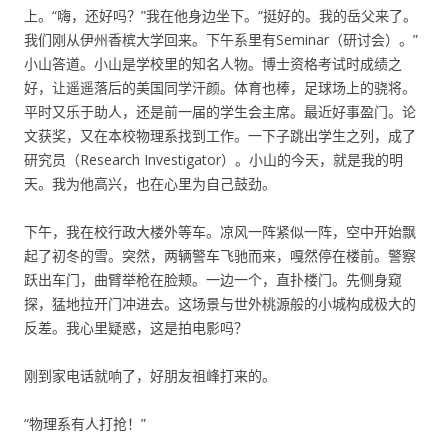
上。“嗨，还好吗？”我在他身边坐下。“挺好的。我的岳父来了。
我们刚从伊州香槟大学回来。下午系里有Seminar（研讨会）。”
小山答道。小山是学校里的知名人物。博士资格考试时成绩之
好，让遥遥落后的美国同学汗颜。体育也棒，足球场上的骁将。
平时又乐于助人，还是前一届的学生会主席。最近好事盈门。论
文获奖，又在本校物理系找到工作。一下子跳出学生之列，成了
研究员（Research Investigator）。小山的今天，就是我的明
天。我为他高兴，也在心里为自己鼓劲。
下午，我在校行政大楼外等车。凉风一阵紧似一阵，空中开始飘
起了初冬的雪。突然，两辆警车飞驰而来，嘎然停在楼前。警察
跃出车门，曲臂举枪在脸颊。一边一个，直扑楼门。先侧身窥
探，猛地拉开门冲进去。这场景与世外桃源般的小城构成极大的
反差。我心里疑惑，这是拍电影吗？
刚到家电话就响了，好朋友祖峰打来的。
“物理系有人打抢！”