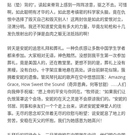
贴（垫）背的”，读起来脊背上感到一阵阵凉意，驱之不去。可惜
啊，如此聪明有才华的人，如此思考缜密的科学家头脑，竟在仇
恨中选择了毁灭自己和毁灭别人！这两封信是如此的爱恨对立，
泾渭分明。我还不知道爱究竟有多大的力量，毕竟左轮枪和十几
发仇恨射出的子弹是血肉之躯无法抵挡的啊！
转天是安妮的追思礼拜和葬礼。一种负疚感让多数中国学生学者
都来参加。大家相对无语，神色黯然。没想到我平生第一次参加
葬礼，竟是美国人的，还在教堂里。更想不到的是，葬礼上没有
黑幔，没有白纱。十字架庄重地悬在高处。讲台前鲜花似锦，簇
拥着安妮的遗像。管风琴托起的歌声在空中悠悠回荡：Amazing
Grace, How Sweet the Sound（奇异恩典，何等甘甜）……人们
向我伸手祝福：“愿上帝的平安与你同在。”牧师说：“如果我们让
仇恨笼罩这个会场，安妮的在天之灵是不会原谅我们的。”安妮的
邻居、同事和亲友们一个个走上台来，讲述安妮爱神爱人的往
事。无尽的思念却又伴着无尽的欣慰与盼望：说安妮息了地上的
劳苦，安稳在天父的怀抱，我们为她感恩为她高兴！
礼拜后的招待会上，三兄弟穿梭在中国学生中间。他们明白中国