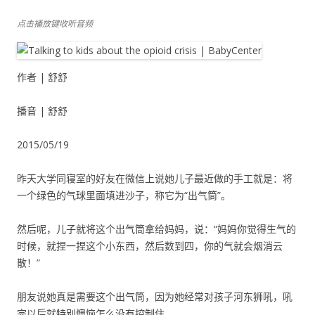
点击播放键收听音频
作者 | 舒舒
播音 | 舒舒
2015/05/19
昨天大学同寝室的好友在微信上说她儿子最近做的手工就是：将
一个绿色的气球里面填进沙子，称它为“出气筒”。
然后呢，儿子就将这个出气筒拿给妈妈，说：“妈妈你觉得生气的
时候，就捏一捏这个小东西，然后数到四，你的气就会烟消云
散！”
朋友说她真是需要这个出气筒，因为她经常对孩子河东狮吼，吼
完以后就特别懊恼怎么没有控制住。