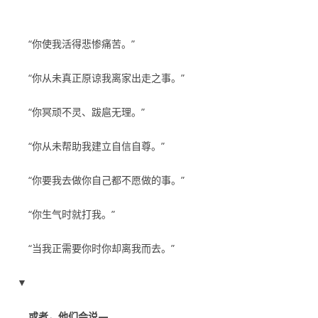
“你使我活得悲惨痛苦。”
“你从未真正原谅我离家出走之事。”
“你冥顽不灵、跋扈无理。”
“你从未帮助我建立自信自尊。”
“你要我去做你自己都不愿做的事。”
“你生气时就打我。”
“当我正需要你时你却离我而去。”
▼
或者，他们会说—