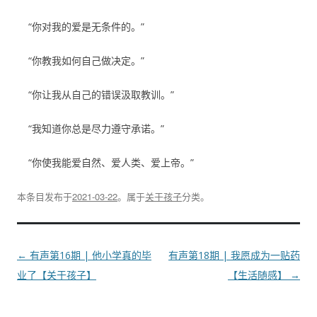
“你对我的爱是无条件的。”
“你教我如何自己做决定。”
“你让我从自己的错误汲取教训。”
“我知道你总是尽力遵守承诺。”
“你使我能爱自然、爱人类、爱上帝。”
本条目发布于
2021-03-22
。属于
关于孩子
分类。
文
←
有声第16期 | 他小学真的毕
有声第18期 | 我愿成为一贴药
章
业了【关于孩子】
【生活随感】
→
导
航