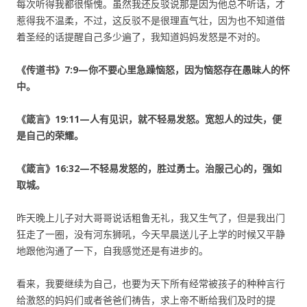
每次听得我都很惭愧。虽然我还反驳说那是因为他总不听话，才
惹得我不温柔，不过，这反驳不是很理直气壮，因为也不知道借
着圣经的话提醒自己多少遍了，我知道妈妈发怒是不对的。
《传道书》
7:9—你不要心里急躁恼怒，因为恼怒存在愚昧人的怀
中。
《箴言》
19:11—人有见识，就不轻易发怒。宽恕人的过失，便
是自己的荣耀。
《箴言》
16:32—不轻易发怒的，胜过勇士。治服己心的，强如
取城。
昨天晚上儿子对大哥哥说话粗鲁无礼，我又生气了，但是我出门
狂走了一圈，没有河东狮吼，今天早晨送儿子上学的时候又平静
地跟他沟通了一下，自我感觉还是有进步的。
看来，我要继续为自己，也要为天下所有经常被孩子的种种言行
给激怒的妈妈们或者爸爸们祷告，求上帝不断给我们及时的提