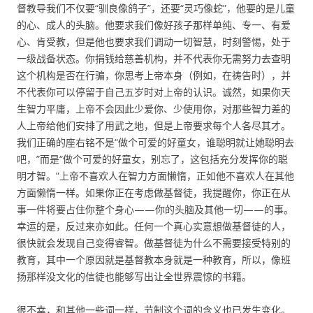
督教导我们不仅要“驯良像鸽子”，还要“灵巧像蛇”，他要的是儿童
的心、成人的头脑。他要求我们像好孩子那样单纯、专一、有爱
心、肯受教，但是他也要求我们调动一切智慧，时刻警惕，处于
一级战备状态。你捐钱给慈善机构，并不代表你无需努力去查明
这个机构是否在行骗，你思考上帝本身（例如，在祷告时），并
不代表你可以停留于自己五岁时对上帝的认识。诚然，如果你天
生智力平庸，上帝不会因此少爱你、少使用你，对那些智力差的
人上帝给他们安排了用武之地，但是上帝要求每个人各尽其才。
我们正确的座右铭不是“做个可爱的好童女，谁聪明就让她聪明去
吧，”而是“做个可爱的好童女，别忘了，这包括充分发挥你的聪
明才智。”上帝不喜欢人在智力方面懒惰，正如他不喜欢人在其他
方面懒惰一样。如果你正在考虑做基督徒，我提醒你，你正在从
事一件将要占住你整个身心——你的头脑及其他一切——的事。
幸运的是，反过来亦如此。任何一个真心实意想做基督徒的人，
很快就会发现自己变得睿智。做基督徒为什么不需要接受特别的
教育，其中一个原因就是基督教本身就是一种教育，所以，像班
扬那样没文化的信徒也能够写出让全世界震惊的书籍。
很不幸，和其他一些词一样，节制这个词的含义也已发生变化。