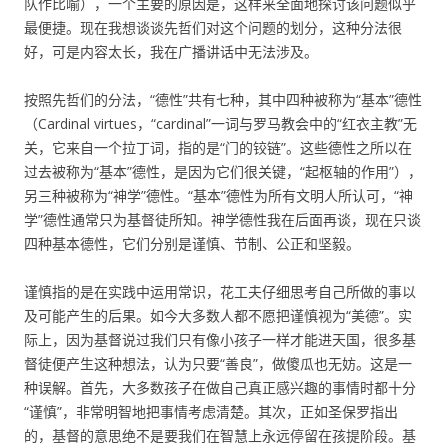
队作比喻），一个主要的原因是，这样来全面地探讨该问题似乎
最便捷。现在我想谈谈先哲们对这个问题的划分，这种分法很
好，可是内容太长，我在广播讲话中无法涉及。
按照先哲们的分法，“德性”共有七种，其中四种被称为“基本”德性
（Cardinal virtues，“cardinal”一词与罗马教会中的“红衣主教”无
关，它来自一个拉丁词，指的是“门的铰链”。这些德性之所以在
过去被称为“基本”德性，是因为它们很关键，“起枢轴的作用”），
另三种被称为“神学”德性。“基本”德性为所有文明人所认可，“神
学”德性通常只为基督徒所知。神学德性我在后面再谈，现在只谈
四种基本德性，它们分别是谨慎、节制、公正和坚毅。
谨慎指的是在实践中运用常识，花工夫仔细思考自己所做的事以
及可能产生的后果。如今大多数人都不愿把谨慎视为“美德”。实
际上，因为基督说过我们只有像小孩子一样才能进天国，很多基
督徒便产生这种想法，认为只要“善良”，做傻瓜也无妨。这是一
种误解。首先，大多数孩子在做自己真正感兴趣的事情时都十分
“谨慎”，非常明智地把事情考虑清楚。其次，正如圣保罗指出
的，基督的意思绝不是要我们在智慧上永远停留在孩提阶段。基