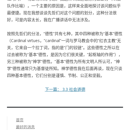
队作比喻），一个主要的原因是，这样来全面地探讨该问题似乎
最便捷。现在我想谈谈先哲们对这个问题的划分，这种分法很
好，可是内容太长，我在广播讲话中无法涉及。
按照先哲们的分法，“德性”共有七种，其中四种被称为“基本”德性
（Cardinal virtues，“cardinal”一词与罗马教会中的“红衣主教”无
关，它来自一个拉丁词，指的是“门的铰链”。这些德性之所以在
过去被称为“基本”德性，是因为它们很关键，“起枢轴的作用”），
另三种被称为“神学”德性。“基本”德性为所有文明人所认可，“神
学”德性通常只为基督徒所知。神学德性我在后面再谈，现在只谈
四种基本德性，它们分别是谨慎、节制、公正和坚毅。
下一篇： 3.3 社会道德
首页
最好的消息