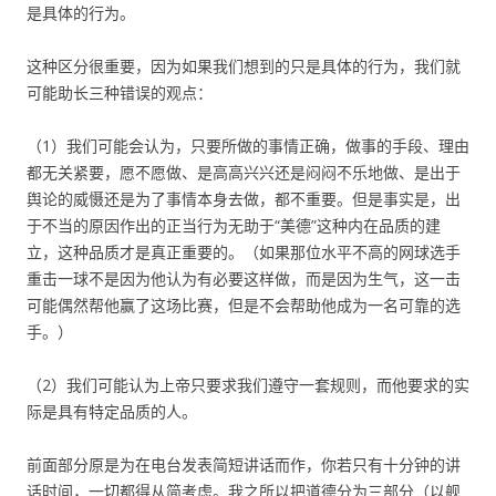
是具体的行为。
这种区分很重要，因为如果我们想到的只是具体的行为，我们就
可能助长三种错误的观点：
（1）我们可能会认为，只要所做的事情正确，做事的手段、理由
都无关紧要，愿不愿做、是高高兴兴还是闷闷不乐地做、是出于
舆论的威慑还是为了事情本身去做，都不重要。但是事实是，出
于不当的原因作出的正当行为无助于“美德”这种内在品质的建
立，这种品质才是真正重要的。（如果那位水平不高的网球选手
重击一球不是因为他认为有必要这样做，而是因为生气，这一击
可能偶然帮他赢了这场比赛，但是不会帮助他成为一名可靠的选
手。）
（2）我们可能认为上帝只要求我们遵守一套规则，而他要求的实
际是具有特定品质的人。
前面部分原是为在电台发表简短讲话而作，你若只有十分钟的讲
话时间，一切都得从简考虑。我之所以把道德分为三部分（以舰