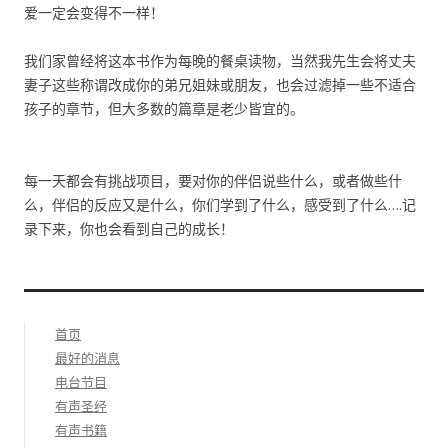
爱一定会变得不一样！
我们家曾经将这本书作为每晚的餐桌读物，当然我先生会将丈夫
妻子这些称谓改成你的弟兄姐妹或朋友，也会过滤掉一些不适合
孩子的章节，但大多数的篇章是老少皆宜的。
每一天都会有挑战项目，要对你的伴侣说些什么，或者做些什
么，伴侣的反应又是什么，你们学到了什么，感受到了什么….记
录下来，你也会看到自己的成长！
首页
最好的消息
电台节目
有声圣经
有声书籍