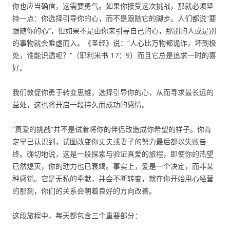
你也应当确信，这需要勇气。如果你接受这次挑战，那就必须坚
持一点：你选择引导你的心，而不是跟随它的脚步。人们都说“要
跟随你的心”，但如果不是由你来引导自己的心，那别的人或是别
的事物就会乘虚而入。《圣经》说：“人心比万物都诡诈，坏到极
处，谁能识透呢？”（耶利米书 17：9）而且它总是追求一时的喜
好。
我们敦促你勇于转变思维，选择引导你的心，从而寻求最长远的
益处，这也将开启一段持久而成功的感情。
“真爱的挑战”并不是试着将你的伴侣改造成你希望的样子。你肯
定早已认识到，试图改变你丈夫或妻子的努力最后都以失败告
终。确切地说，这是一段探索与验证真爱的旅程，即使你的热望
已然熄灭，你的动力也已衰竭。事实上，爱是一个决定，而非某
种感觉。它是无私的奉献，并会不断转变，就在你开始用心经营
的那刻，你们的关系会朝着良好的方向改善。
这段旅程中，每天都包含三个重要部分：