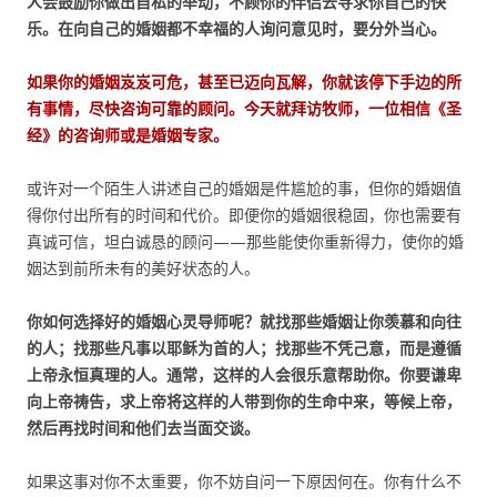
人会鼓励你做出自私的举动，不顾你的伴侣去寻求你自己的快
乐。在向自己的婚姻都不幸福的人询问意见时，要分外当心。
如果你的婚姻岌岌可危，甚至已迈向瓦解，你就该停下手边的所
有事情，尽快咨询可靠的顾问。今天就拜访牧师，一位相信《圣
经》的咨询师或是婚姻专家。
或许对一个陌生人讲述自己的婚姻是件尴尬的事，但你的婚姻值
得你付出所有的时间和代价。即便你的婚姻很稳固，你也需要有
真诚可信，坦白诚恳的顾问——那些能使你重新得力，使你的婚
姻达到前所未有的美好状态的人。
你如何选择好的婚姻心灵导师呢？就找那些婚姻让你羡慕和向往
的人；找那些凡事以耶稣为首的人；找那些不凭己意，而是遵循
上帝永恒真理的人。通常，这样的人会很乐意帮助你。你要谦卑
向上帝祷告，求上帝将这样的人带到你的生命中来，等候上帝，
然后再找时间和他们去当面交谈。
如果这事对你不太重要，你不妨自问一下原因何在。你有什么不