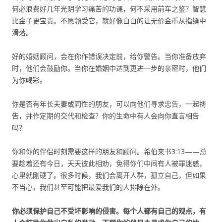
何必浪费好几年光阴学习痛苦的功课，何不采用前车之鉴？智慧
比金子更宝贵。不愿领受它，就好像白白的让无价金币从指缝中
滑落。
好的婚姻顾问，会在你作错误决定前，给你警告。当你准备放弃
时，他们会鼓励你。当你在婚姻中达到更进一步的亲密时，他们
为你喝彩。
你是否有年长夫妻或同性的朋友，可以向他们寻求忠告，一起祷
告，并作定期的交代和检查？你的生命中有人会向你直言相告
吗？
你和你的伴侣时刻需要这样的朋友和顾问。希伯来书3:13——总
要趁着还有今日，天天彼此相劝，免得你们中间有人被罪迷惑，
心里就刚硬了。很多时候，我们会离开人群，孤立自己，但如果
不当心，我们甚至可能把最爱我们的人排除在外。
你必须保护自己不受坏影响的侵害。每个人都有自己的观点，有