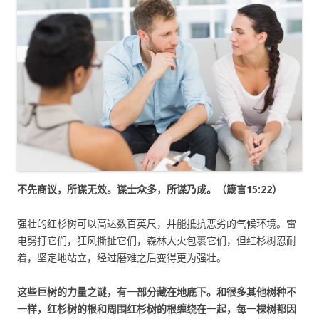
不先商议，所谋无效。谋士众多，所谋乃成。（箴言15:22）
强壮的红杉树可以高达数百英尺，并能抵抗恶劣的气候环境。雷
电劈打它们，狂风撕扯它们，森林大火包裹它们，但红杉树忍耐
着，坚定地站立，经过磨难之后变得更为强壮。
这些巨树的力量之谜，有一部分藏在地底下。和很多其他树种不
一样，红杉树的根和周围红杉树的根缠绕在一起，每一棵树都因