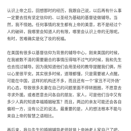
认识上帝之后，回想那时的经历，我跟自己说，以后再有什么事
一定要去找有坚定信仰的、以圣经为基础的基督徒做辅导。当
然，我不怪她。任何事情的发生都有上帝的美意，若不是经过个
人的破碎，我哪里会知道人的有限，哪里会认识上帝的无限呢。
有时，苦难确实是化了妆的祝福。
在美国有很多以基督信仰为背景的辅导中心，刚来美国的时候，
在我被数不清的需要磨合的事情压得喘不过气的时候，我和先生
也去找过辅导。因为我知道他们会用圣经的教导提醒我们俩，所
以心里很平安。其实很多时候，道理都懂，只是需要被人点醒。
可能在中国，这样的机构还不多，而且还有一个“家丑不可外扬”
的心态，导致很多夫妻在自己的问题里面不停转圈圈，不愿意去
寻求外援。或者愿意去问各自的朋友、家人，可是他们当中又有
多少人真的知道幸福婚姻秘笈？而且，两边的亲友可能还会各自
偏袒一方，没有公正的说法。最重要的是，人的想法根本不能与
来自上帝的智慧之语相比。
再后来，我与先生的婚姻辅导老师就是上帝祂老人家自己了吧，