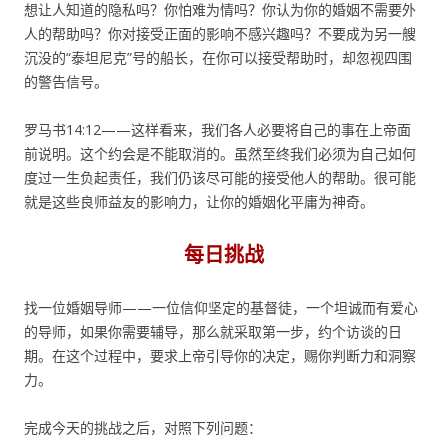
想让人知道的隐私吗？你怕难为情吗？你认为你的婚姻不需要外
人的帮助吗？你对接受正面的影响不感兴趣吗？不要成为另一艘
沉没的“泰坦尼克”号的船长，在你可以接受帮助时，却忽视四围
的警告信号。
罗马书14:12——这样看来，我们各人必要将自己的事在上帝面
前说明。这个约会是不能取消的。虽然至终我们必须为自己如何
度过一生负起责任，我们仍该尽可能的接受他人的帮助。很可能
就是这些良师益友的影响力，让你的婚姻化平庸为神奇。
每日挑战
找一位婚姻导师——一位信仰坚定的基督徒，一个坦诚而有爱心
的导师，如果你需要辅导，那么就采取第一步，约个访谈的日
期。在这个过程中，要求上帝引导你的决定，赐你判断力和洞察
力。
完成今天的挑战之后，对照下列问题：