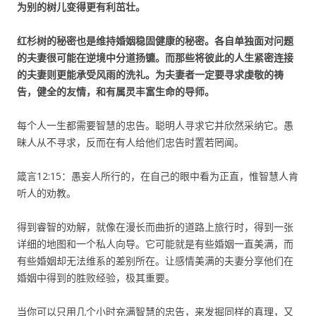
为别的树儿变得更有利茁壮。
红杉树的秘密也是维持婚姻稳固健康的秘密。各自单独面对问题
的夫妻很可能在逆境中分道扬镳。而那些将彼此的人生紧密连接
的夫妻则更能承受风雨的洗礼。为夫妻者一定要寻求虔敬的祷
告，健全的友情，和有属灵丰富生命的导师。
每个人一生都需要智慧的忠告。聪明人寻求它并欣然采纳它。愚
昧人从不寻求，反而在有人给他们忠告时置若罔闻。
箴言12:15：愚妄人所行的，在自己的眼中看为正直，惟智慧人肯
听人的劝教。
得到睿智的劝解，就像在漫长而曲折的道路上旅行时，得到一张
详细的地图和一个私人向导。它可能就是有些婚姻一直美满，而
有些婚姻却无法维系的差别所在。让感情美满的夫妻分享他们在
婚姻中得到的胜败经验，极其重要。
当你可以只用几个小时充满智慧的忠告，来发掘同样的真理，又