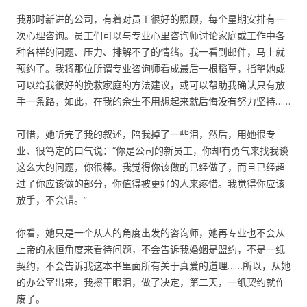
我那时新进的公司，有着对员工很好的照顾，每个星期安排有一
次心理咨询。员工们可以与专业心里咨询师讨论家庭或工作中各
种各样的问题、压力、排解不了的情绪。我一看到邮件，马上就
预约了。我将那位所谓专业咨询师看成最后一根稻草，指望她或
可以给我很好的挽救家庭的方法建议，或可以帮助我确认只有放
手一条路，如此，在我的余生不用想起来就后悔没有努力坚持……
可惜，她听完了我的叙述，陪我掉了一些泪，然后，用她很专
业、很笃定的口气说：“你是公司的新员工，你却有勇气来找我谈
这么大的问题，你很棒。我觉得你该做的已经做了，而且已经超
过了你应该做的部分，你值得被更好的人来疼惜。我觉得你应该
放手，不会错。”
你看，她只是一个从人的角度出发的咨询师，她再专业也不会从
上帝的永恒角度来看待问题，不会告诉我婚姻是盟约，不是一纸
契约，不会告诉我这本书里面所有关于真爱的道理……所以，从她
的办公室出来，我擦干眼泪，做了决定，第二天，一纸契约就作
废了。