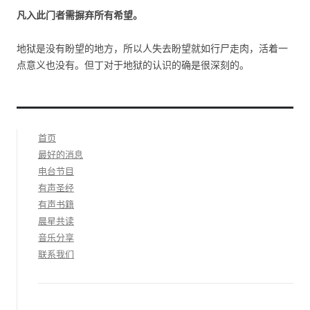
凡入此门者需摒弃所有希望。
地狱是没有盼望的地方，所以人失去盼望就如行尸走肉，活着一
点意义也没有。但丁对于地狱的认识的确是很深刻的。
首页
最好的消息
电台节目
有声圣经
有声书籍
晨星共读
音乐分享
联系我们