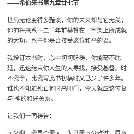
——希伯来书第九章廿七节
世局无论变得多黯淡，你的未来却与它无关；
你的将来系于二千年前基督在十字架上所成就
的大功，系于你是否接受这位和平的君。
我增订本书时，心中切切盼祷，你能毫不耽
延，迅速结束你人生的大寻找，接受基督。时
不我予，比我写此书初稿时又已少了许多年。
谁也不知道死亡何时来叩门，今天就应该恢复
与 神的和好关系。
让我们一同祷告：
天父啊，我是个罪人，为己罪万分难过，愿意