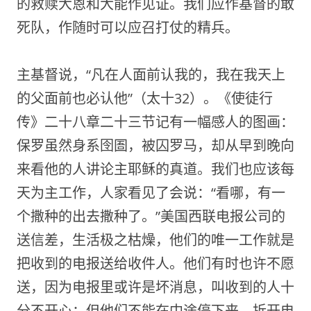
的救赎大恩和大能作见证。我们应作基督的敢
死队，作随时可以应召打仗的精兵。
主基督说，“凡在人面前认我的，我在我天上
的父面前也必认他”（太十32）。《使徒行
传》二十八章二十三节记有一幅感人的图画：
保罗虽然身系囹圄，被囚罗马，却从早到晚向
来看他的人讲论主耶稣的真道。我们也应该每
天为主工作，人家看见了会说：“看哪，有一
个撒种的出去撒种了。”美国西联电报公司的
送信差，生活极之枯燥，他们的唯一工作就是
把收到的电报送给收件人。他们有时也许不愿
送，因为电报里或许是坏消息，叫收到的人十
分不开心；但他们不能在中途停下来，拆开电