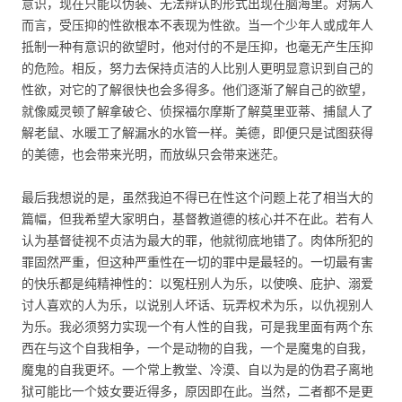
意识，现在只能以伪装、无法辩认的形式出现在脑海里。对病人
而言，受压抑的性欲根本不表现为性欲。当一个少年人或成年人
抵制一种有意识的欲望时，他对付的不是压抑，也毫无产生压抑
的危险。相反，努力去保持贞洁的人比别人更明显意识到自己的
性欲，对它的了解很快也会多得多。他们逐渐了解自己的欲望，
就像威灵顿了解拿破仑、侦探福尔摩斯了解莫里亚蒂、捕鼠人了
解老鼠、水暖工了解漏水的水管一样。美德，即便只是试图获得
的美德，也会带来光明，而放纵只会带来迷茫。
最后我想说的是，虽然我迫不得已在性这个问题上花了相当大的
篇幅，但我希望大家明白，基督教道德的核心并不在此。若有人
认为基督徒视不贞洁为最大的罪，他就彻底地错了。肉体所犯的
罪固然严重，但这种严重性在一切的罪中是最轻的。一切最有害
的快乐都是纯精神性的：以冤枉别人为乐，以使唤、庇护、溺爱
讨人喜欢的人为乐，以说别人坏话、玩弄权术为乐，以仇视别人
为乐。我必须努力实现一个有人性的自我，可是我里面有两个东
西在与这个自我相争，一个是动物的自我，一个是魔鬼的自我，
魔鬼的自我更坏。一个常上教堂、冷漠、自以为是的伪君子离地
狱可能比一个妓女要近得多，原因即在此。当然，二者都不是更