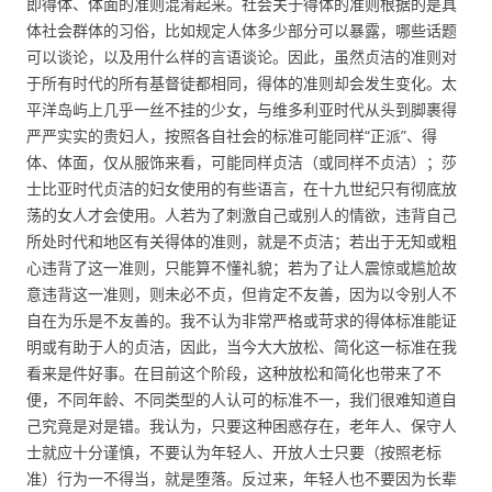
即得体、体面的准则混淆起来。社会关于得体的准则根据的是具
体社会群体的习俗，比如规定人体多少部分可以暴露，哪些话题
可以谈论，以及用什么样的言语谈论。因此，虽然贞洁的准则对
于所有时代的所有基督徒都相同，得体的准则却会发生变化。太
平洋岛屿上几乎一丝不挂的少女，与维多利亚时代从头到脚裹得
严严实实的贵妇人，按照各自社会的标准可能同样“正派”、得
体、体面，仅从服饰来看，可能同样贞洁（或同样不贞洁）；莎
士比亚时代贞洁的妇女使用的有些语言，在十九世纪只有彻底放
荡的女人才会使用。人若为了刺激自己或别人的情欲，违背自己
所处时代和地区有关得体的准则，就是不贞洁；若出于无知或粗
心违背了这一准则，只能算不懂礼貌；若为了让人震惊或尴尬故
意违背这一准则，则未必不贞，但肯定不友善，因为以令别人不
自在为乐是不友善的。我不认为非常严格或苛求的得体标准能证
明或有助于人的贞洁，因此，当今大大放松、简化这一标准在我
看来是件好事。在目前这个阶段，这种放松和简化也带来了不
便，不同年龄、不同类型的人认可的标准不一，我们很难知道自
己究竟是对是错。我认为，只要这种困惑存在，老年人、保守人
士就应十分谨慎，不要认为年轻人、开放人士只要（按照老标
准）行为一不得当，就是堕落。反过来，年轻人也不要因为长辈