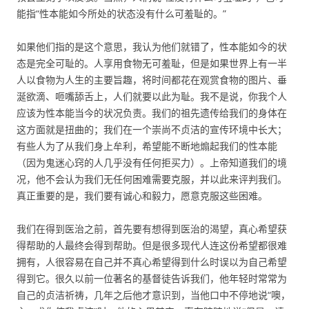
能指“性本能如今所处的状态没有什么可羞耻的。”
如果他们指的是这个意思，我认为他们就错了，性本能如今的状
态是完全可耻的。人享用食物无可羞耻，但是如果世界上有一半
人以食物为人生的主要旨趣，将时间都花在观赏食物的图片、垂
涎欲滴、咂嘴舔舌上，人们就要以此为耻。我不是说，你我个人
应该为性本能当今的状况负责。我们的祖先遗传给我们的身体在
这方面就是扭曲的；我们在一个崇尚不贞洁的宣传环境中长大；
有些人为了从我们身上牟利，希望能不断地煽起我们的性本能
（因为鬼迷心窍的人几乎没有任何拒买力）。上帝知道我们的境
况，他不会认为我们无任何困难需要克服，并以此来评判我们。
真正重要的是，我们要有诚心和毅力，愿意克服这些困难。
我们在得到医治之前，首先要有想得到医治的渴望，真心希望获
得帮助的人最终会得到帮助。但是很多现代人连这份希望都很难
拥有，人很容易在自己并不真心希望得到什么时误以为自己希望
得到它。很久以前一位著名的基督徒告诉我们，他年轻时常常为
自己的贞洁祈祷，几年之后他才意识到，当他口中不停地说“噢，