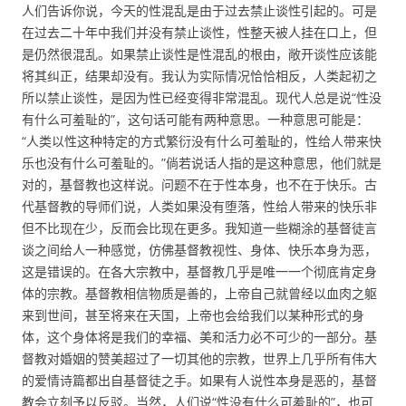
人们告诉你说，今天的性混乱是由于过去禁止谈性引起的。可是
在过去二十年中我们并没有禁止谈性，性整天被人挂在口上，但
是仍然很混乱。如果禁止谈性是性混乱的根由，敞开谈性应该能
将其纠正，结果却没有。我认为实际情况恰恰相反，人类起初之
所以禁止谈性，是因为性已经变得非常混乱。现代人总是说“性没
有什么可羞耻的”，这句话可能有两种意思。一种意思可能是：
“人类以性这种特定的方式繁衍没有什么可羞耻的，性给人带来快
乐也没有什么可羞耻的。”倘若说话人指的是这种意思，他们就是
对的，基督教也这样说。问题不在于性本身，也不在于快乐。古
代基督教的导师们说，人类如果没有堕落，性给人带来的快乐非
但不比现在少，反而会比现在更多。我知道一些糊涂的基督徒言
谈之间给人一种感觉，仿佛基督教视性、身体、快乐本身为恶，
这是错误的。在各大宗教中，基督教几乎是唯一一个彻底肯定身
体的宗教。基督教相信物质是善的，上帝自己就曾经以血肉之躯
来到世间，甚至将来在天国，上帝也会给我们以某种形式的身
体，这个身体将是我们的幸福、美和活力必不可少的一部分。基
督教对婚姻的赞美超过了一切其他的宗教，世界上几乎所有伟大
的爱情诗篇都出自基督徒之手。如果有人说性本身是恶的，基督
教会立刻予以反驳。当然，人们说“性没有什么可羞耻的”，也可