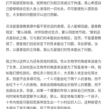
们不易接受新标准，就称他们为假正经或过于拘谨。真心希望自
己能够相信在别人身上发现的一切长处，尽可能使别人感到自
在，大多数的问题就可以迎刃而解。
贞洁是基督教美德中最不受欢迎的美德，无人能够回避。基督教
规定：“要么结婚，对伴侣绝对忠贞，要么彻底地节欲。”做到这
点是如此之难，它与我们的本能如此地相反，显然，不是基督教
错了，便是我们目前状态下的性本能出了问题，非此即彼。当
然，以基督徒的立场看，我认为是我们的性本能出了问题。
我之所以这样认为还有其他的原因。性从生物学的角度来说是为
了生育，正如吃饭从生物学的角度来说是为了恢复身体一样。假
如我们想吃就吃，想吃多少就吃多少，大多数人肯定会吃得太
多，但是不会多得可怕。一个人可能会吃下两个人的食物，但不
会吃下十个人的食物。食欲会稍微地超出生物学上的需要，但不
会超出太多。但是，如果一个健康的年轻人放纵自己的性欲，任
何时候有性欲望都予以满足，那么，假定他每次都生一个孩子，
十年内他就可能轻而易举就生出一个小村庄的人口，这种欲望大
大超出了其生理功能，到了荒谬反常的地步。