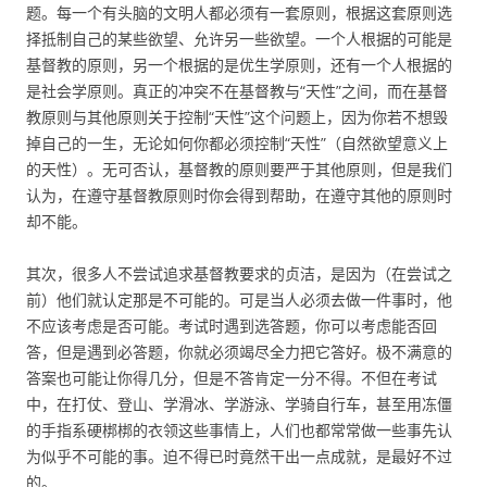
题。每一个有头脑的文明人都必须有一套原则，根据这套原则选
择抵制自己的某些欲望、允许另一些欲望。一个人根据的可能是
基督教的原则，另一个根据的是优生学原则，还有一个人根据的
是社会学原则。真正的冲突不在基督教与“天性”之间，而在基督
教原则与其他原则关于控制“天性”这个问题上，因为你若不想毁
掉自己的一生，无论如何你都必须控制“天性”（自然欲望意义上
的天性）。无可否认，基督教的原则要严于其他原则，但是我们
认为，在遵守基督教原则时你会得到帮助，在遵守其他的原则时
却不能。
其次，很多人不尝试追求基督教要求的贞洁，是因为（在尝试之
前）他们就认定那是不可能的。可是当人必须去做一件事时，他
不应该考虑是否可能。考试时遇到选答题，你可以考虑能否回
答，但是遇到必答题，你就必须竭尽全力把它答好。极不满意的
答案也可能让你得几分，但是不答肯定一分不得。不但在考试
中，在打仗、登山、学滑冰、学游泳、学骑自行车，甚至用冻僵
的手指系硬梆梆的衣领这些事情上，人们也都常常做一些事先认
为似乎不可能的事。迫不得已时竟然干出一点成就，是最好不过
的。