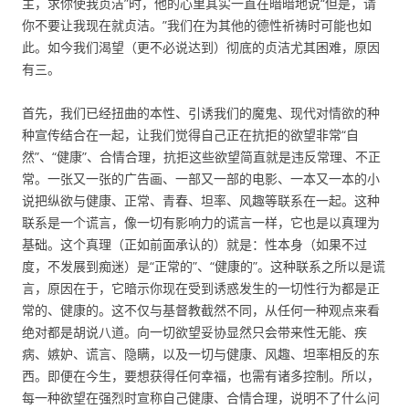
主，求你使我贞洁”时，他的心里其实一直在暗暗地说“但是，请
你不要让我现在就贞洁。”我们在为其他的德性祈祷时可能也如
此。如今我们渴望（更不必说达到）彻底的贞洁尤其困难，原因
有三。
首先，我们已经扭曲的本性、引诱我们的魔鬼、现代对情欲的种
种宣传结合在一起，让我们觉得自己正在抗拒的欲望非常“自
然”、“健康”、合情合理，抗拒这些欲望简直就是违反常理、不正
常。一张又一张的广告画、一部又一部的电影、一本又一本的小
说把纵欲与健康、正常、青春、坦率、风趣等联系在一起。这种
联系是一个谎言，像一切有影响力的谎言一样，它也是以真理为
基础。这个真理（正如前面承认的）就是：性本身（如果不过
度，不发展到痴迷）是“正常的”、“健康的”。这种联系之所以是谎
言，原因在于，它暗示你现在受到诱惑发生的一切性行为都是正
常的、健康的。这不仅与基督教截然不同，从任何一种观点来看
绝对都是胡说八道。向一切欲望妥协显然只会带来性无能、疾
病、嫉妒、谎言、隐瞒，以及一切与健康、风趣、坦率相反的东
西。即便在今生，要想获得任何幸福，也需有诸多控制。所以，
每一种欲望在强烈时宣称自己健康、合情合理，说明不了什么问