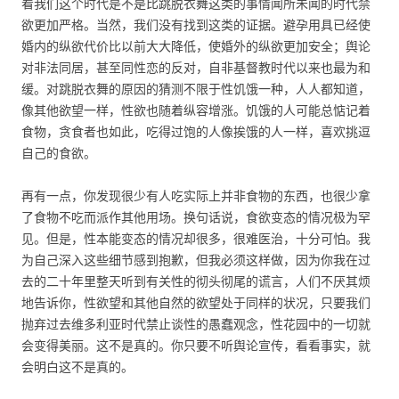
看我们这个时代是不是比跳脱衣舞这类的事情闻所未闻的时代禁
欲更加严格。当然，我们没有找到这类的证据。避孕用具已经使
婚内的纵欲代价比以前大大降低，使婚外的纵欲更加安全；舆论
对非法同居，甚至同性恋的反对，自非基督教时代以来也最为和
缓。对跳脱衣舞的原因的猜测不限于性饥饿一种，人人都知道，
像其他欲望一样，性欲也随着纵容增涨。饥饿的人可能总惦记着
食物，贪食者也如此，吃得过饱的人像挨饿的人一样，喜欢挑逗
自己的食欲。
再有一点，你发现很少有人吃实际上并非食物的东西，也很少拿
了食物不吃而派作其他用场。换句话说，食欲变态的情况极为罕
见。但是，性本能变态的情况却很多，很难医治，十分可怕。我
为自己深入这些细节感到抱歉，但我必须这样做，因为你我在过
去的二十年里整天听到有关性的彻头彻尾的谎言，人们不厌其烦
地告诉你，性欲望和其他自然的欲望处于同样的状况，只要我们
抛弃过去维多利亚时代禁止谈性的愚蠢观念，性花园中的一切就
会变得美丽。这不是真的。你只要不听舆论宣传，看看事实，就
会明白这不是真的。