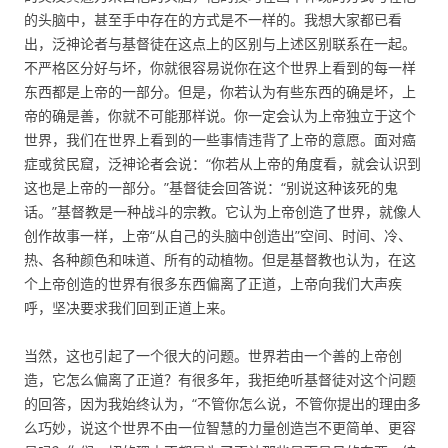
的头脑中，甚至手中存在的方式是不一样的。我想大家都已看
出，泛神论者与基督徒在这点上的区别与上述区别联系在一起。
不严格区分好与坏，你就很容易说你在这个世界上看到的每一样
东西都是上帝的一部分。但是，你若认为有些东西的确是坏，上
帝的确是善，你就不可能那样说。你一定会认为上帝独立于这个
世界，我们在世界上看到的一些事情违背了上帝的意愿。面对癌
症或贫民窟，泛神论者会说：“你若从上帝的角度看，就会认识到
这也是上帝的一部分。”基督徒会回答说：“别说这种该死的鬼
话。”基督教是一种战斗的宗教。它认为上帝创造了世界，就像人
创作故事一样，上帝“从自己的头脑中创造出”空间、时间、冷、
热、各种颜色和味道、所有的动植物。但是基督教也认为，在这
个上帝创造的世界有很多东西偏离了正道，上帝向我们大声疾
呼，坚决要求我们回到正道上来。
当然，这也引起了一个很大的问题。世界若由一个善的上帝创
造，它怎么偏离了正道？有很多年，我拒绝听基督徒对这个问题
的回答，因为我始终认为，“不管你怎么说，不管你提出的理由多
么巧妙，说这个世界不由一位智慧的力量创造岂不更简单、更容