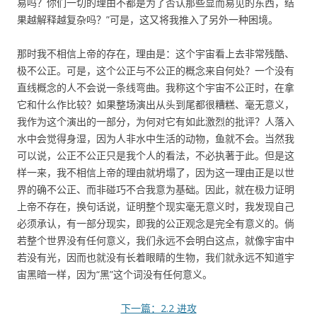
易吗？你们一切的理由不都是为了否认那些显而易见的东西，结
果越解释越复杂吗？”可是，这又将我推入了另外一种困境。
那时我不相信上帝的存在，理由是：这个宇宙看上去非常残酷、
极不公正。可是，这个公正与不公正的概念来自何处？一个没有
直线概念的人不会说一条线弯曲。我称这个宇宙不公正时，在拿
它和什么作比较？如果整场演出从头到尾都很糟糕、毫无意义，
我作为这个演出的一部分，为何对它有如此激烈的批评？人落入
水中会觉得身湿，因为人非水中生活的动物，鱼就不会。当然我
可以说，公正不公正只是我个人的看法，不必执著于此。但是这
样一来，我不相信上帝的理由就坍塌了，因为这一理由正是以世
界的确不公正、而非碰巧不合我意为基础。因此，就在极力证明
上帝不存在，换句话说，证明整个现实毫无意义时，我发现自己
必须承认，有一部分现实，即我的公正观念是完全有意义的。倘
若整个世界没有任何意义，我们永远不会明白这点，就像宇宙中
若没有光，因而也就没有长着眼睛的生物，我们就永远不知道宇
宙黑暗一样，因为“黑”这个词没有任何意义。
下一篇：2.2 进攻