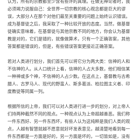
认为，所有的宗教都至少含有些许的真理。在做无神论者时，我
必须竭力说服自己：全世界一切宗教的核心观念都是巨大的谬
误，大部分人在那个对他们最至关重要的问题上始终认识错误。
成为基督徒之后，我采取了一种比较开放的态度。当然，做基督
徒确实意味着，在基督徒与其他宗教不同的地方，你会认为基督
教是对的，它们是错的，就像做算术，只有一个正确答案，其他
答案都是错误的，但是，有些错误答案更接近正确答案。
若对人类进行划分，我们首先可以将它分为两大类：信神的人和
不信神的人。从人口统计上看，信神的人占大多数，他们相信某
一种神或多个神，不信神的人占少数。在这点上，基督教与古希
腊人、古罗马人、现代的野蛮人、斯多葛派、柏拉图主义者、印
度教徒等同属一列。
根据所信的上帝，我们可以对人类进行进一步的划分，对上帝人
们持两种截然不同的观点。一种观点认为上帝超越善恶。我们称
一件东西好、另一件东西坏，有些人认为这纯粹是我们人类的观
点，人越有智慧就越不愿意就好坏发表意见，越清楚地看到每一
件东西都是一方面是好的，另一方面是坏的，一切皆如是，没有