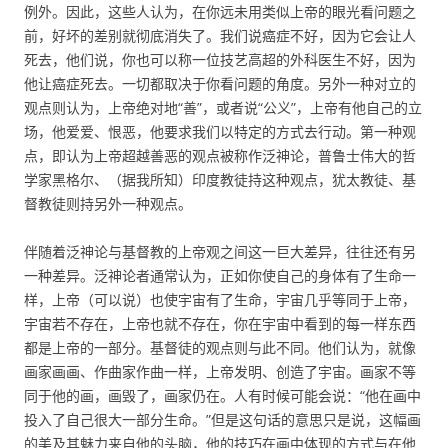
例外。因此，这些人认为，在你远未用类似上帝的眼光看问题之
前，好坏的差别就彻底消失了。我们说癌症不好，因为它会让人
死去，他们说，你也可以称一位技艺高超的外科医生不好，因为
他让癌症死去。一切都取决于你看问题的角度。另外一种对立的
观点则认为，上帝绝对地“善”，或者说“公义”，上帝有他自己的立
场，他爱爱、恨恶，他要求我们以特定的方式去行动。第一种观
点，即认为上帝超越善恶的观点被称作泛神论，普鲁士伟大的哲
学家黑格尔、（据我所知）印度教徒持这种观点，犹太教徒、基
督教徒则持另外一种观点。
伴随着泛神论与基督教的上帝观之间这一巨大差异，往往还有另
一种差异。泛神论者通常认为，正如你使自己的身体有了生命一
样，上帝（可以说）也使宇宙有了生命，宇宙几乎等同于上帝，
宇宙若不存在，上帝也就不存在，你在宇宙中看到的每一样东西
都是上帝的一部分。基督徒的观点则与此不同。他们认为，就像
画家画画、作曲家作曲一样，上帝发明、创造了宇宙。画家不等
同于他的画，画毁了，画家仍在。人有时候可能会说：“他在画中
投入了自己很大一部分生命。”但是这句话的意思只是说，这幅画
的美及其魅力来自他的头脑，他的技巧在画中体现的方式与在他