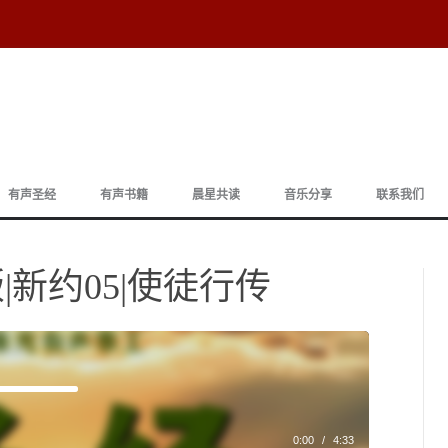
跳
至
有声圣经
有声书籍
晨星共读
音乐分享
联系我们
正
文
|新约05|使徒行传
0:00
/
4:33