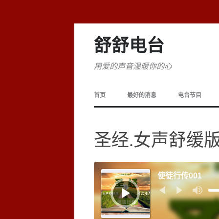
舒舒电台
用爱的声音温暖你的心
首页
最好的消息
电台节目
圣经.女声舒缓版
音
频
使徒行传001
播
放
器
使
用
上/
下
箭
头