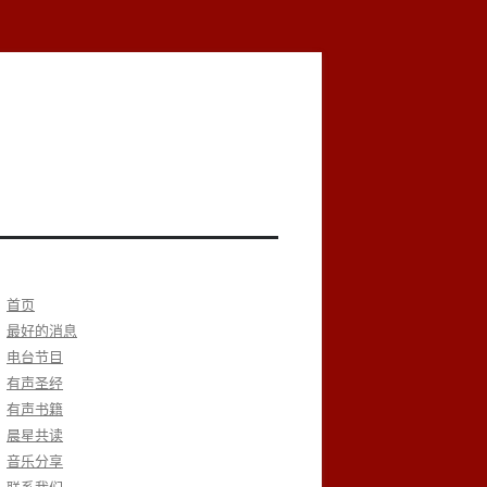
首页
最好的消息
电台节目
有声圣经
有声书籍
晨星共读
音乐分享