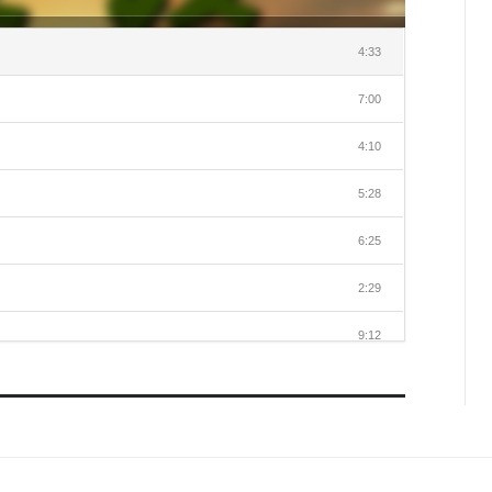
4:33
7:00
。
4:10
5:28
6:25
2:29
9:12
5:52
6:52
7:18