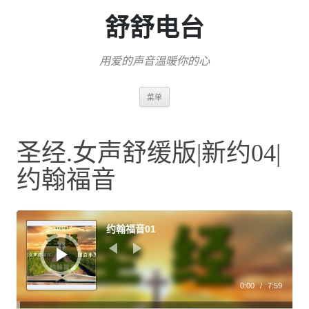
舒舒电台
用爱的声音温暖你的心
跳
菜单
至
正
文
圣经.女声舒缓版|新约04|
约翰福音
音
频
约翰福音01
播
放
器
0:00
/
7:59